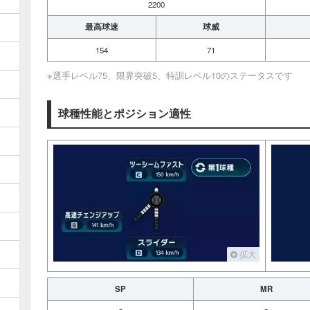
2200
最高球速
球威
154
71
※選手レベル75、限界突破5、特訓レベル10のステータスです
球種性能とポジション適性
拡大
SP
MR