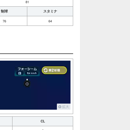
81
制球
スタミナ
76
64
拡大
CL