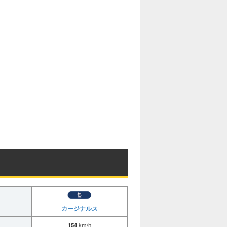
カージナルス
154
km/h