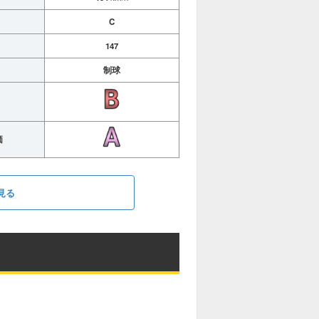
C
147
制球
価
見る