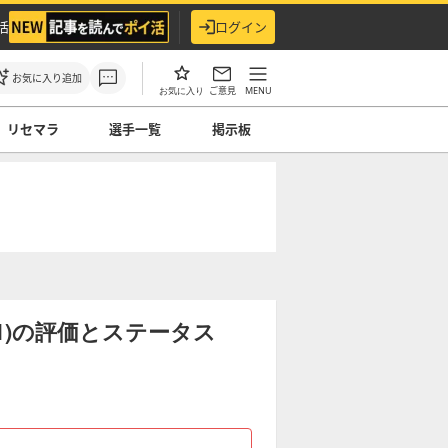
活
ログイン
お気に入り追加
ご意見
MENU
お気に入り
リセマラ
選手一覧
掲示板
S1)の評価とステータス