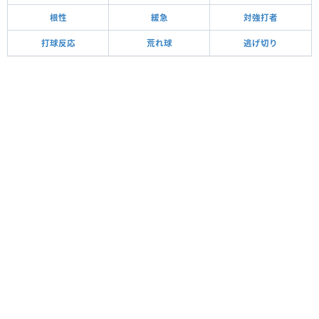
根性
緩急
対強打者
打球反応
荒れ球
逃げ切り