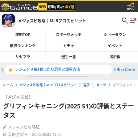
メジャスピ攻略｜MLBプロスピリット
攻略TOP
スターウォッチ
ショーダウン
最強ランキング
ガチャ
イベント
リセマラ
選手一覧
掲示板
レジェンド第2弾当たり選手と獲得方法
もっとみる
ガチャ一
1
2
ホーム
メジャスピ攻略｜MLBプロスピリット
選手
メッツ
グリフィンキャニン
【メジャスピ】
グリフィンキャニング(2025 S1)の評価とステー
タス
メジャスピ攻略班
最終更新日：2026.08.05 13:27