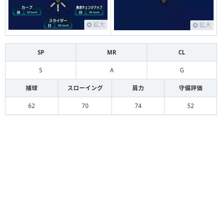
拡大
拡大
SP
MR
CL
S
A
G
捕球
スローイング
肩力
守備評価
62
70
74
52