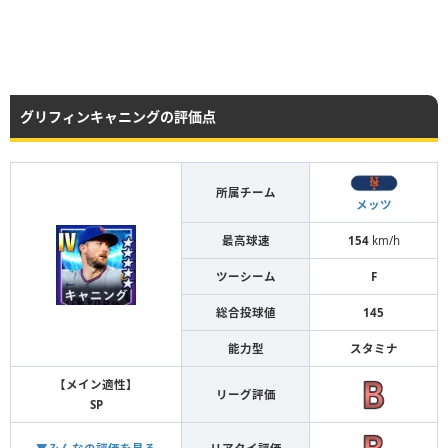
グリフィンキャニングの評価点
所属チーム
メッツ
最高球速
154
km/h
ツーシーム
F
総合投球値
145
能力型
スタミナ
【メイン適性】
リーグ評価
SP