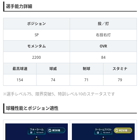
選手能力詳細
ポジション
投／打
SP
右投右打
モメンタム
OVR
2200
84
最高球速
球威
制球
スタミナ
154
74
71
79
※選手レベル75、限界突破5、特訓レベル10のステータスです
球種性能とポジション適性