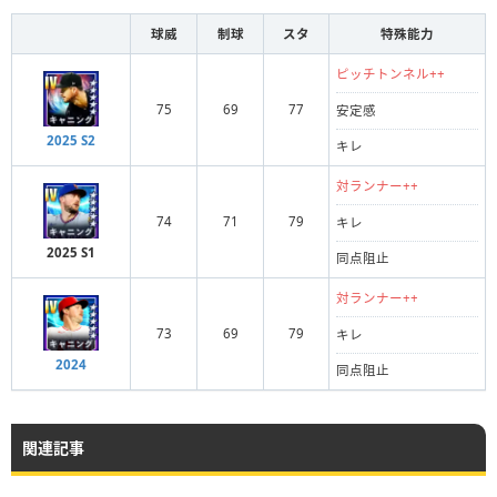
球威
制球
スタ
特殊能力
ピッチトンネル++
75
69
77
安定感
2025 S2
キレ
対ランナー++
74
71
79
キレ
2025 S1
同点阻止
対ランナー++
73
69
79
キレ
2024
同点阻止
関連記事