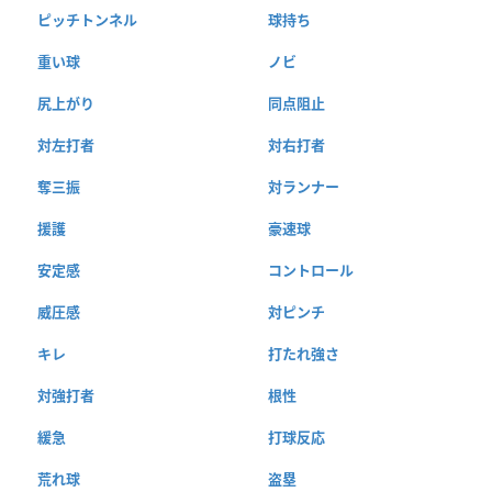
ピッチトンネル
球持ち
重い球
ノビ
尻上がり
同点阻止
対左打者
対右打者
奪三振
対ランナー
援護
豪速球
安定感
コントロール
威圧感
対ピンチ
キレ
打たれ強さ
対強打者
根性
緩急
打球反応
荒れ球
盗塁