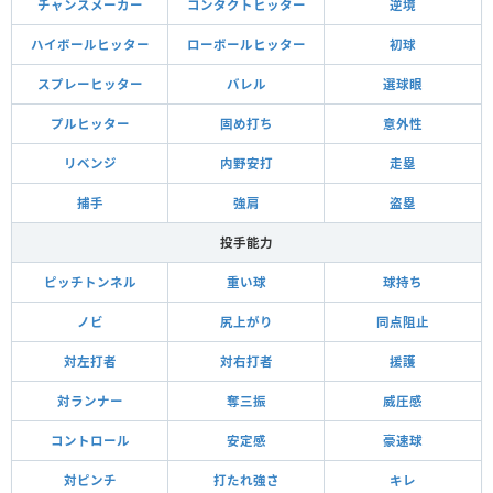
チャンスメーカー
コンタクトヒッター
逆境
ハイボールヒッター
ローボールヒッター
初球
スプレーヒッター
バレル
選球眼
プルヒッター
固め打ち
意外性
リベンジ
内野安打
走塁
捕手
強肩
盗塁
投手能力
ピッチトンネル
重い球
球持ち
ノビ
尻上がり
同点阻止
対左打者
対右打者
援護
対ランナー
奪三振
威圧感
コントロール
安定感
豪速球
対ピンチ
打たれ強さ
キレ