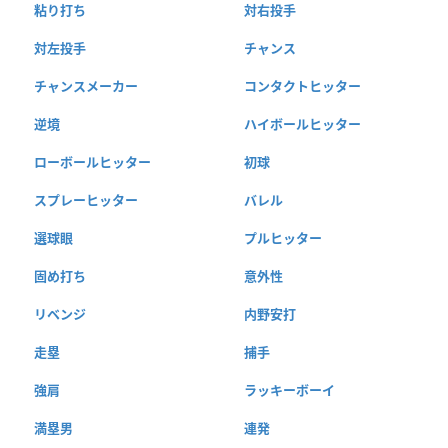
粘り打ち
対右投手
対左投手
チャンス
チャンスメーカー
コンタクトヒッター
逆境
ハイボールヒッター
ローボールヒッター
初球
スプレーヒッター
バレル
選球眼
プルヒッター
固め打ち
意外性
リベンジ
内野安打
走塁
捕手
強肩
ラッキーボーイ
満塁男
連発