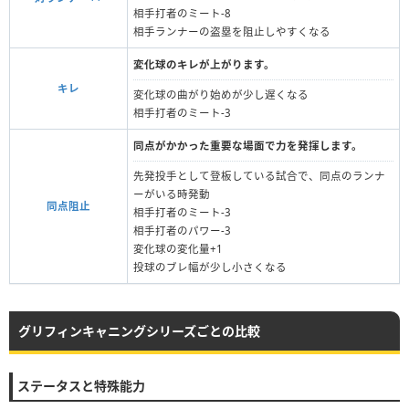
相手打者のミート-8
相手ランナーの盗塁を阻止しやすくなる
変化球のキレが上がります。
キレ
変化球の曲がり始めが少し遅くなる
相手打者のミート-3
同点がかかった重要な場面で力を発揮します。
先発投手として登板している試合で、同点のランナ
ーがいる時発動
同点阻止
相手打者のミート‐3
相手打者のパワー-3
変化球の変化量+1
投球のブレ幅が少し小さくなる
グリフィンキャニングシリーズごとの比較
ステータスと特殊能力