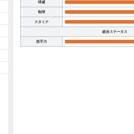
球威
制球
スタミナ
総合ステータス
投手力