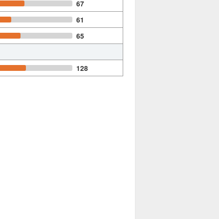
67
61
65
128