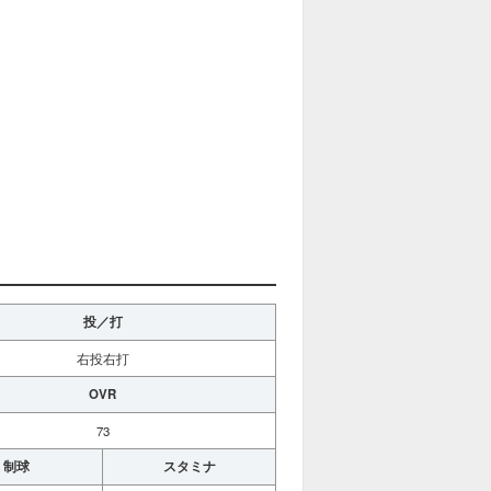
投／打
右投右打
OVR
73
制球
スタミナ