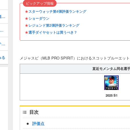
ピックアップ情報
★
スターウォッチ第4弾評価ランキング
マイクピアッツァ(2026 S1 LE 2)の評価とステータス
★
ショーダウン
★
レジェンド第2弾評価ランキング
ミロドバル(2026 S1)の評価とステータス
★
選手ダイヤセットは買うべき？
オーランドアルシア(2024)の評価とステータス
みる
メジャスピ（MLB PRO SPIRIT）におけるスコットブルーエット(2
直近モメンタム同名選
2025 S1
目次
評価点