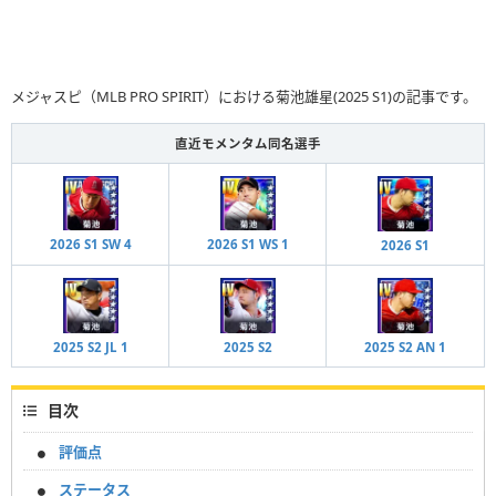
メジャスピ（MLB PRO SPIRIT）における菊池雄星(2025 S1)の記事です。
直近モメンタム同名選手
2026 S1 SW 4
2026 S1 WS 1
2026 S1
2025 S2 JL 1
2025 S2
2025 S2 AN 1
目次
評価点
ステータス