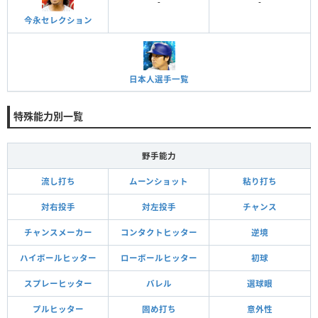
-
-
今永セレクション
日本人選手一覧
特殊能力別一覧
野手能力
流し打ち
ムーンショット
粘り打ち
対右投手
対左投手
チャンス
チャンスメーカー
コンタクトヒッター
逆境
ハイボールヒッター
ローボールヒッター
初球
スプレーヒッター
バレル
選球眼
プルヒッター
固め打ち
意外性