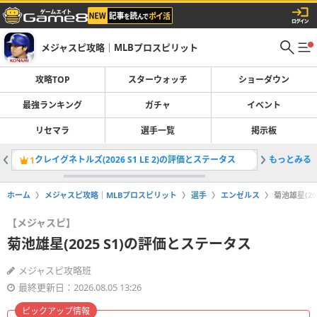
メジャスピ攻略｜MLBプロスピリット
攻略TOP
スターウォッチ
ショーダウン
最強ランキング
ガチャ
イベント
リセマラ
選手一覧
掲示板
クレイグネトルズ(2026 S1 LE 2)の評価とステータス
もっとみる
最強選手
1
2
ホーム
メジャスピ攻略｜MLBプロスピリット
選手
エンゼルス
菊池雄星(20
【メジャスピ】
菊池雄星(2025 S1)の評価とステータス
メジャスピ攻略班
最終更新日：2026.08.05 13:26
ピックアップ情報