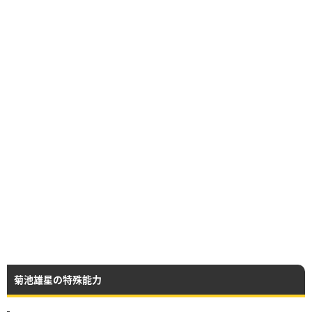
菊池雄星の特殊能力