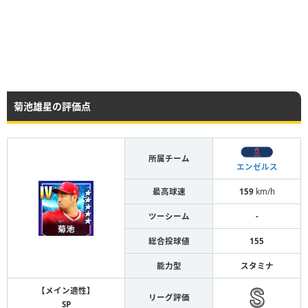
菊池雄星の評価点
所属チーム
エンゼルス
最高球速
159
km/h
ツーシーム
-
総合投球値
155
能力型
スタミナ
【メイン適性】
リーグ評価
SP