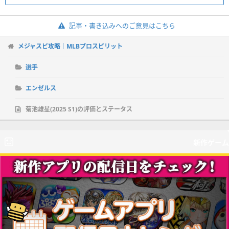
記事・書き込みへのご意見はこちら
メジャスピ攻略｜MLBプロスピリット
選手
エンゼルス
菊池雄星(2025 S1)の評価とステータス
新作ゲーム