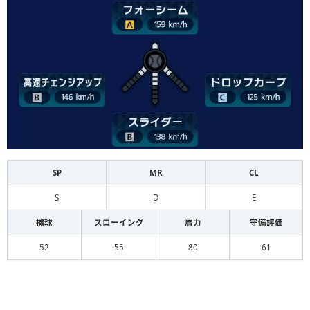
SP
MR
CL
S
D
E
捕球
スローイング
肩力
守備評価
52
55
80
61