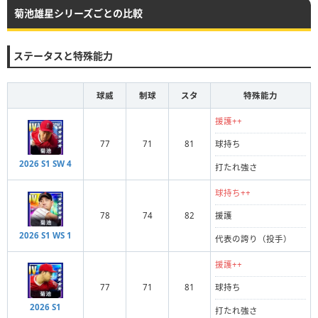
菊池雄星シリーズごとの比較
ステータスと特殊能力
球威
制球
スタ
特殊能力
援護++
77
71
81
球持ち
2026 S1 SW 4
打たれ強さ
球持ち++
78
74
82
援護
2026 S1 WS 1
代表の誇り（投手）
援護++
77
71
81
球持ち
2026 S1
打たれ強さ