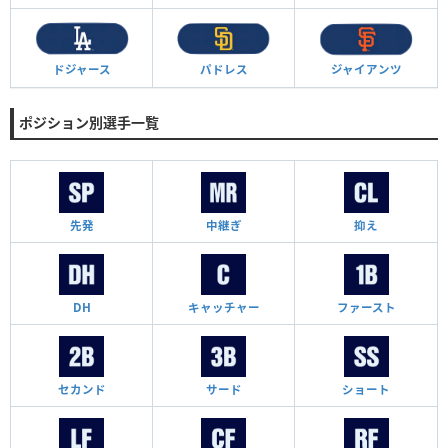
ドジャース
パドレス
ジャイアンツ
ポジション別選手一覧
先発
中継ぎ
抑え
DH
キャッチャー
ファースト
セカンド
サード
ショート