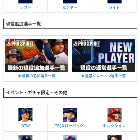
レフト
センター
ライト
現役追加選手一覧
▶︎通常グレードⅣ選手一覧
▶︎最新の追加選手一覧
イベント・ガチャ限定・その他
OTW
TB(スローバック)
セレクション