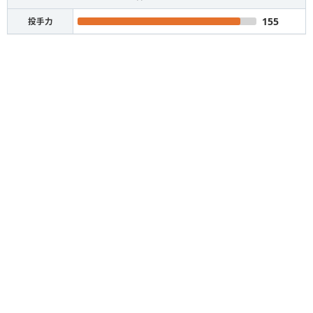
155
投手力