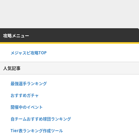
攻略メニュー
メジャスピ攻略TOP
人気記事
最強選手ランキング
おすすめガチャ
開催中のイベント
自チームおすすめ球団ランキング
Tier表ランキング作成ツール