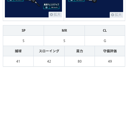
拡大
拡大
SP
MR
CL
S
S
G
捕球
スローイング
肩力
守備評価
41
42
80
49