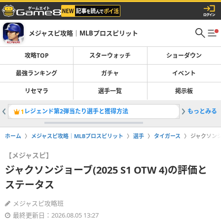
メジャスピ攻略｜MLBプロスピリット
攻略TOP
スターウォッチ
ショーダウン
最強ランキング
ガチャ
イベント
リセマラ
選手一覧
掲示板
レジェンド第2弾当たり選手と獲得方法
もっとみる
OTWお
1
2
ホーム
メジャスピ攻略｜MLBプロスピリット
選手
タイガース
ジャクソンジョ
【メジャスピ】
ジャクソンジョーブ(2025 S1 OTW 4)の評価と
ステータス
メジャスピ攻略班
最終更新日：2026.08.05 13:27