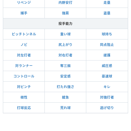
リベンジ
内野安打
走塁
捕手
強肩
盗塁
投手能力
ピッチトンネル
重い球
球持ち
ノビ
尻上がり
同点阻止
対左打者
対右打者
援護
対ランナー
奪三振
威圧感
コントロール
安定感
豪速球
対ピンチ
打たれ強さ
キレ
根性
緩急
対強打者
打球反応
荒れ球
逃げ切り