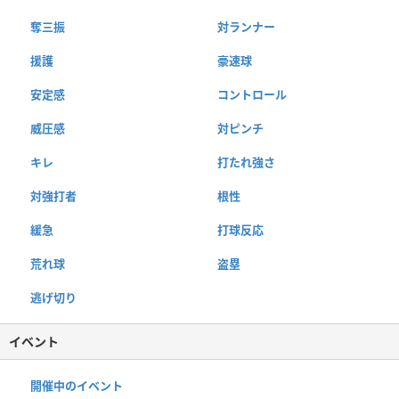
奪三振
対ランナー
援護
豪速球
安定感
コントロール
威圧感
対ピンチ
キレ
打たれ強さ
対強打者
根性
緩急
打球反応
荒れ球
盗塁
逃げ切り
イベント
開催中のイベント