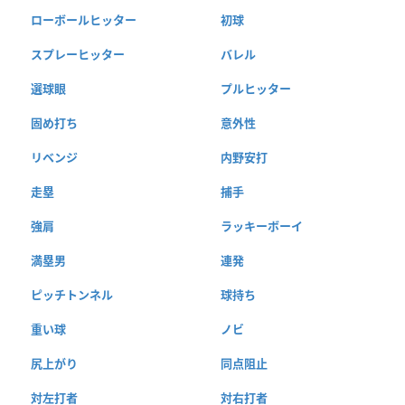
ローボールヒッター
初球
スプレーヒッター
バレル
選球眼
プルヒッター
固め打ち
意外性
リベンジ
内野安打
走塁
捕手
強肩
ラッキーボーイ
満塁男
連発
ピッチトンネル
球持ち
重い球
ノビ
尻上がり
同点阻止
対左打者
対右打者