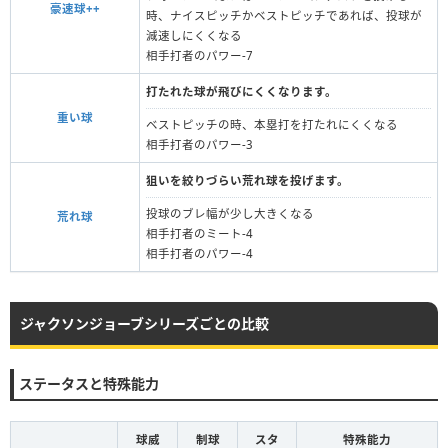
豪速球++
時、ナイスピッチかベストピッチであれば、投球が
減速しにくくなる
相手打者のパワー-7
打たれた球が飛びにくくなります。
重い球
ベストピッチの時、本塁打を打たれにくくなる
相手打者のパワー-3
狙いを絞りづらい荒れ球を投げます。
投球のブレ幅が少し大きくなる
荒れ球
相手打者のミート-4
相手打者のパワー-4
ジャクソンジョーブシリーズごとの比較
ステータスと特殊能力
球威
制球
スタ
特殊能力