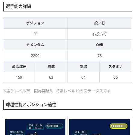
選手能力詳細
ポジション
投／打
SP
右投右打
モメンタム
OVR
2200
73
最高球速
球威
制球
スタミナ
159
63
64
66
※選手レベル75、限界突破5、特訓レベル10のステータスです
球種性能とポジション適性