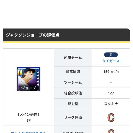
ジャクソンジョーブの評価点
所属チーム
タイガース
最高球速
159
km/h
ツーシーム
-
総合投球値
127
能力型
スタミナ
【メイン適性】
リーグ評価
SP