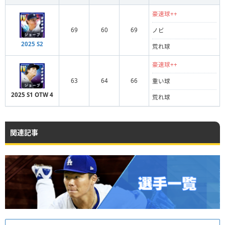
豪速球++
69
60
69
ノビ
2025 S2
荒れ球
豪速球++
63
64
66
重い球
2025 S1 OTW 4
荒れ球
関連記事