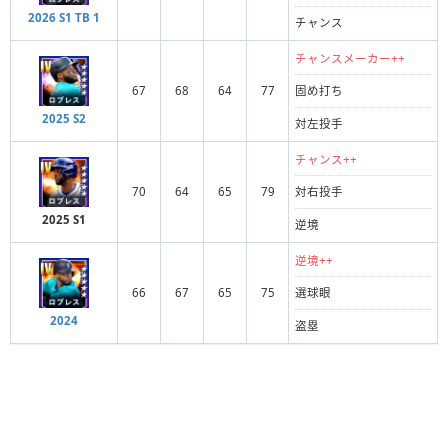
2026 S1 TB 1
チャンス
チャンスメーカー++
67
68
64
77
固め打ち
2025 S2
対左投手
チャンス++
70
64
65
79
対右投手
2025 S1
逆境
逆境++
66
67
65
75
選球眼
2024
盗塁