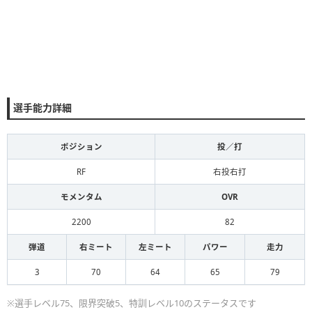
選手能力詳細
ポジション
投／打
RF
右投右打
モメンタム
OVR
2200
82
弾道
右ミート
左ミート
パワー
走力
3
70
64
65
79
※選手レベル75、限界突破5、特訓レベル10のステータスです