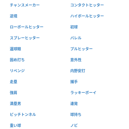
チャンスメーカー
コンタクトヒッター
逆境
ハイボールヒッター
ローボールヒッター
初球
スプレーヒッター
バレル
選球眼
プルヒッター
固め打ち
意外性
リベンジ
内野安打
走塁
捕手
強肩
ラッキーボーイ
満塁男
連発
ピッチトンネル
球持ち
重い球
ノビ