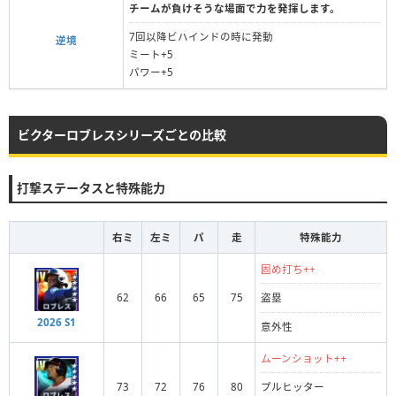
チームが負けそうな場面で力を発揮します。
7回以降ビハインドの時に発動
逆境
ミート+5
パワー+5
ビクターロブレスシリーズごとの比較
打撃ステータスと特殊能力
右ミ
左ミ
パ
走
特殊能力
固め打ち++
62
66
65
75
盗塁
2026 S1
意外性
ムーンショット++
73
72
76
80
プルヒッター