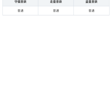
守備意欲
走塁意欲
盗塁意欲
普通
普通
普通