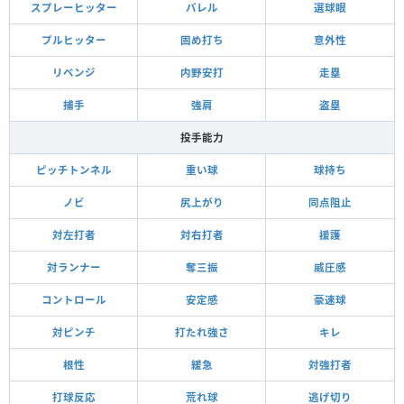
スプレーヒッター
バレル
選球眼
プルヒッター
固め打ち
意外性
リベンジ
内野安打
走塁
捕手
強肩
盗塁
投手能力
ピッチトンネル
重い球
球持ち
ノビ
尻上がり
同点阻止
対左打者
対右打者
援護
対ランナー
奪三振
威圧感
コントロール
安定感
豪速球
対ピンチ
打たれ強さ
キレ
根性
緩急
対強打者
打球反応
荒れ球
逃げ切り