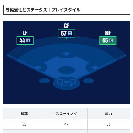
守備適性とステータス｜プレイスタイル
捕球
スローイング
肩力
53
47
80