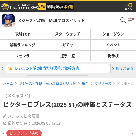
メジャスピ攻略｜MLBプロスピリット
攻略TOP
スターウォッチ
ショーダウン
最強ランキング
ガチャ
イベント
リセマラ
選手一覧
掲示板
レジェンド第2弾当たり選手と獲得方法
もっとみる
最強選手
1
2
ホーム
メジャスピ攻略｜MLBプロスピリット
選手
マリナーズ
ビクターロブ
【メジャスピ】
ビクターロブレス(2025 S1)の評価とステータス
メジャスピ攻略班
最終更新日：2026.08.05 13:28
ピックアップ情報