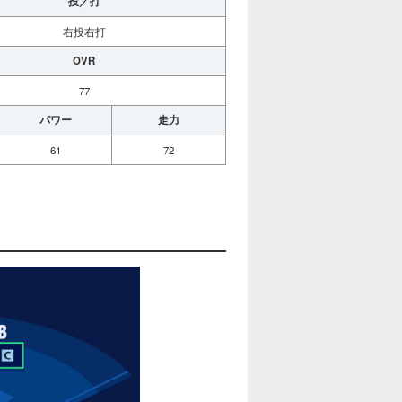
投／打
右投右打
OVR
77
パワー
走力
61
72