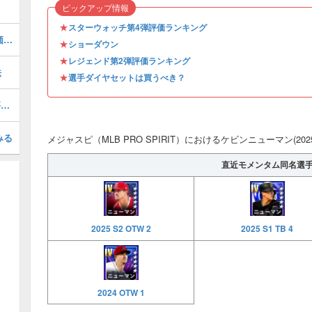
ピックアップ情報
★
スターウォッチ第4弾評価ランキング
マイクピアッツァ(2026 S1 LE 2)の評価とステータス
★
ショーダウン
★
レジェンド第2弾評価ランキング
法
★
選手ダイヤセットは買うべき？
J.T.リアルミュート(2026 S1 TB 2)の評価とステータス
みる
メジャスピ（MLB PRO SPIRIT）におけるケビンニューマン(202
直近モメンタム同名選
2025 S2 OTW 2
2025 S1 TB 4
2024 OTW 1