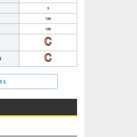
3
128
128
価
見る