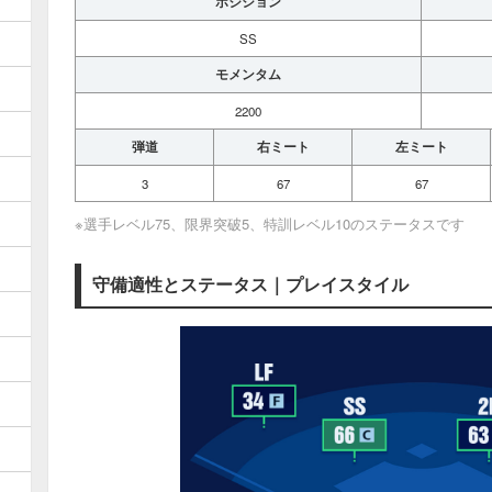
ポジション
SS
モメンタム
2200
弾道
右ミート
左ミート
3
67
67
※選手レベル75、限界突破5、特訓レベル10のステータスです
守備適性とステータス｜プレイスタイル