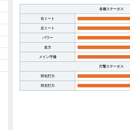
各種ステータス
右ミート
左ミート
パワー
走力
メイン守備
打撃ステータス
対右打力
対左打力