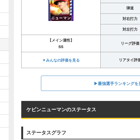
弾道
対右打力
対左打力
【メイン適性】
リーグ評価
SS
▼みんなの評価を見る
リアタイ評
▶︎最強選手ランキングを
ケビンニューマンのステータス
ステータスグラフ