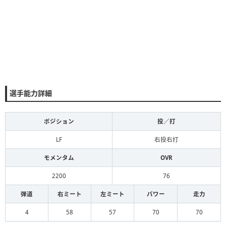
選手能力詳細
ポジション
投／打
LF
右投右打
モメンタム
OVR
2200
76
弾道
右ミート
左ミート
パワー
走力
4
58
57
70
70