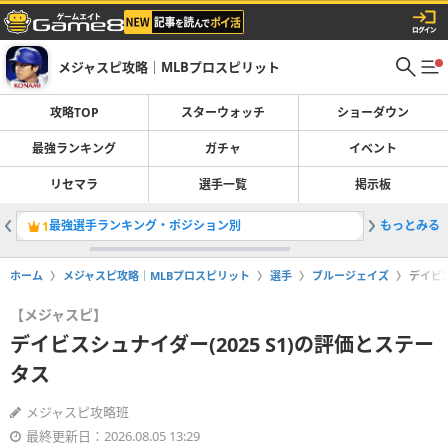
メジャスピ攻略｜MLBプロスピリット
攻略TOP
スターウォッチ
ショーダウン
最強ランキング
ガチャ
イベント
リセマラ
選手一覧
掲示板
最強選手ランキング・ポジション別
もっとみる
ガチャ一
1
2
ホーム
メジャスピ攻略｜MLBプロスピリット
選手
ブルージェイズ
デイビス
【メジャスピ】
デイビスシュナイダー(2025 S1)の評価とステー
タス
メジャスピ攻略班
最終更新日：2026.08.05 13:29