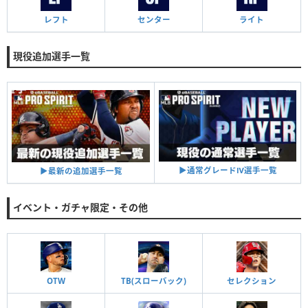
レフト
センター
ライト
現役追加選手一覧
▶︎通常グレードⅣ選手一覧
▶︎最新の追加選手一覧
イベント・ガチャ限定・その他
OTW
TB(スローバック)
セレクション