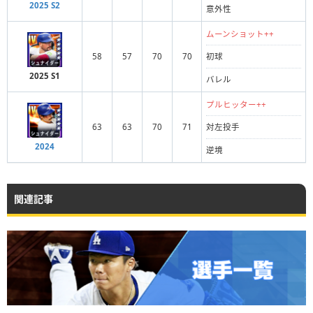
2025 S2
意外性
ムーンショット++
58
57
70
70
初球
2025 S1
バレル
プルヒッター++
63
63
70
71
対左投手
2024
逆境
関連記事