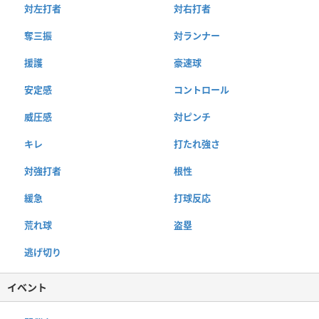
対左打者
対右打者
奪三振
対ランナー
援護
豪速球
安定感
コントロール
威圧感
対ピンチ
キレ
打たれ強さ
対強打者
根性
緩急
打球反応
荒れ球
盗塁
逃げ切り
イベント