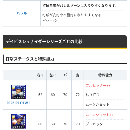
打球角度がバレルゾーンに入りやすくなります。
バレル
打球が安打や本塁打になりやすくなる
パワー+2
デイビスシュナイダーシリーズごとの比較
打撃ステータスと特殊能力
右ミ
左ミ
パ
走
特殊能力
プルヒッター++
62
60
70
72
粘り打ち
2026 S1 OTW 1
ムーンショット
ムーンショット++
60
58
70
70
プルヒッター