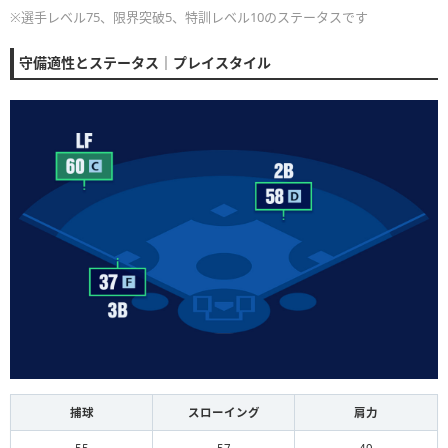
※選手レベル75、限界突破5、特訓レベル10のステータスです
守備適性とステータス｜プレイスタイル
捕球
スローイング
肩力