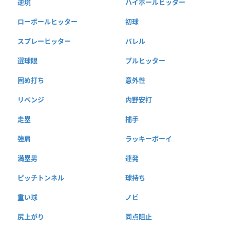
逆境
ハイボールヒッター
ローボールヒッター
初球
スプレーヒッター
バレル
選球眼
プルヒッター
固め打ち
意外性
リベンジ
内野安打
走塁
捕手
強肩
ラッキーボーイ
満塁男
連発
ピッチトンネル
球持ち
重い球
ノビ
尻上がり
同点阻止