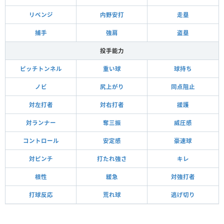
リベンジ
内野安打
走塁
捕手
強肩
盗塁
投手能力
ピッチトンネル
重い球
球持ち
ノビ
尻上がり
同点阻止
対左打者
対右打者
援護
対ランナー
奪三振
威圧感
コントロール
安定感
豪速球
対ピンチ
打たれ強さ
キレ
根性
緩急
対強打者
打球反応
荒れ球
逃げ切り