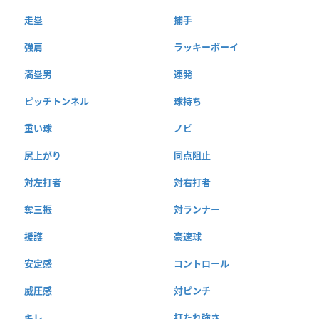
走塁
捕手
強肩
ラッキーボーイ
満塁男
連発
ピッチトンネル
球持ち
重い球
ノビ
尻上がり
同点阻止
対左打者
対右打者
奪三振
対ランナー
援護
豪速球
安定感
コントロール
威圧感
対ピンチ
キレ
打たれ強さ