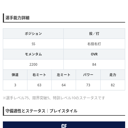
選手能力詳細
ポジション
投／打
SS
右投右打
モメンタム
OVR
2200
84
弾道
右ミート
左ミート
パワー
走力
3
63
64
73
82
※選手レベル75、限界突破5、特訓レベル10のステータスです
守備適性とステータス｜プレイスタイル