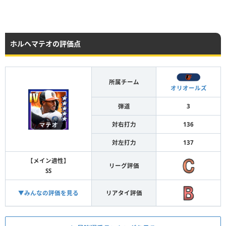
ホルヘマテオの評価点
所属チーム
オリオールズ
弾道
3
対右打力
136
対左打力
137
【メイン適性】
リーグ評価
SS
▼みんなの評価を見る
リアタイ評価