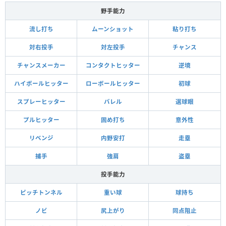
野手能力
流し打ち
ムーンショット
粘り打ち
対右投手
対左投手
チャンス
チャンスメーカー
コンタクトヒッター
逆境
ハイボールヒッター
ローボールヒッター
初球
スプレーヒッター
バレル
選球眼
プルヒッター
固め打ち
意外性
リベンジ
内野安打
走塁
捕手
強肩
盗塁
投手能力
ピッチトンネル
重い球
球持ち
ノビ
尻上がり
同点阻止