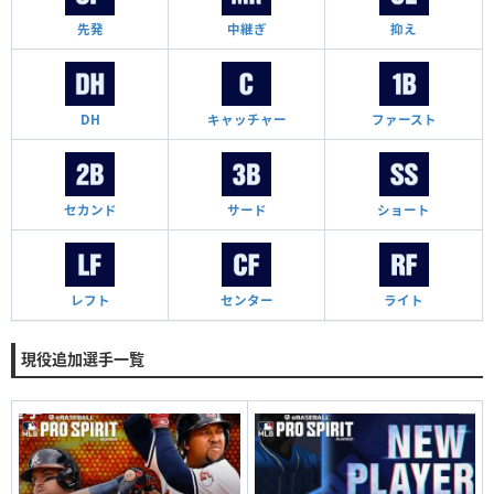
先発
中継ぎ
抑え
DH
キャッチャー
ファースト
セカンド
サード
ショート
レフト
センター
ライト
現役追加選手一覧