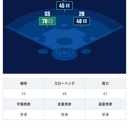
捕球
スローイング
肩力
53
49
67
守備意欲
走塁意欲
盗塁意欲
普通
普通
普通