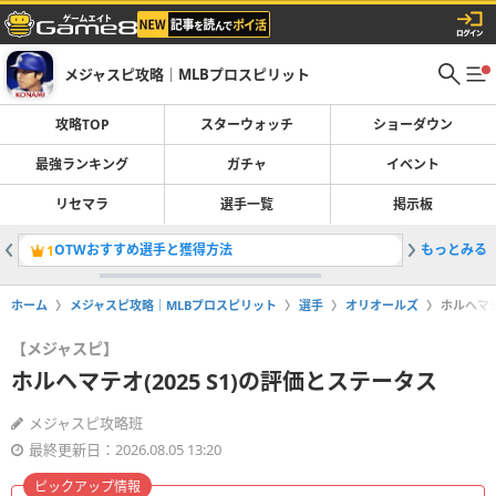
メジャスピ攻略｜MLBプロスピリット
攻略TOP
スターウォッチ
ショーダウン
最強ランキング
ガチャ
イベント
リセマラ
選手一覧
掲示板
OTWおすすめ選手と獲得方法
もっとみる
ガチャ一
1
2
ホーム
メジャスピ攻略｜MLBプロスピリット
選手
オリオールズ
ホルヘマテ
【メジャスピ】
ホルヘマテオ(2025 S1)の評価とステータス
メジャスピ攻略班
最終更新日：2026.08.05 13:20
ピックアップ情報