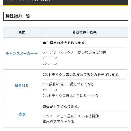
特殊能力一覧
名前
発動条件・効果
自ら得点の機会を作ります。
ノーアウトでランナーがいない時に発動
チャンスメーカー++
ミート+8
パワー+8
2ストライクに追い込まれてると力を発揮します。
CPU操作の時、三振しづらくなる
粘り打ち
ミート+3
2ストライクの時はさらにミート+3
盗塁が上手くなります。
盗塁
ランナーとして塁に出ている時発動
盗塁成功率が上がる