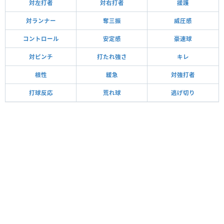
対左打者
対右打者
援護
対ランナー
奪三振
威圧感
コントロール
安定感
豪速球
対ピンチ
打たれ強さ
キレ
根性
緩急
対強打者
打球反応
荒れ球
逃げ切り