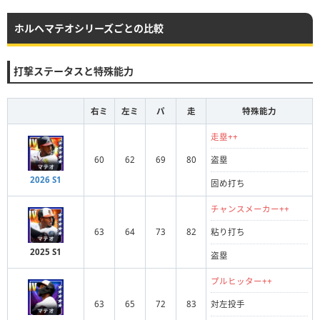
ホルヘマテオシリーズごとの比較
打撃ステータスと特殊能力
右ミ
左ミ
パ
走
特殊能力
走塁++
60
62
69
80
盗塁
2026 S1
固め打ち
チャンスメーカー++
63
64
73
82
粘り打ち
2025 S1
盗塁
プルヒッター++
63
65
72
83
対左投手