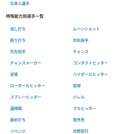
日本人選手
特殊能力別選手一覧
流し打ち
ムーンショット
粘り打ち
対右投手
対左投手
チャンス
チャンスメーカー
コンタクトヒッター
逆境
ハイボールヒッター
ローボールヒッター
初球
スプレーヒッター
バレル
選球眼
プルヒッター
固め打ち
意外性
リベンジ
内野安打