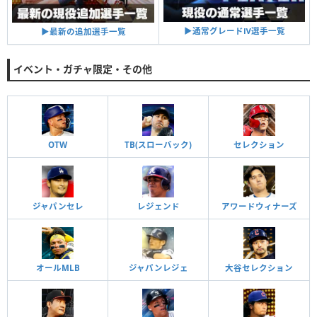
▶︎通常グレードⅣ選手一覧
▶︎最新の追加選手一覧
イベント・ガチャ限定・その他
OTW
TB(スローバック)
セレクション
ジャパンセレ
レジェンド
アワードウィナーズ
オールMLB
ジャパンレジェ
大谷セレクション