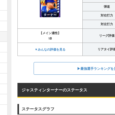
弾道
対右打力
対左打力
【メイン適性】
リーグ評価
1B
▼みんなの評価を見る
リアタイ評
▶︎最強選手ランキングを
ジャスティンターナーのステータス
ステータスグラフ