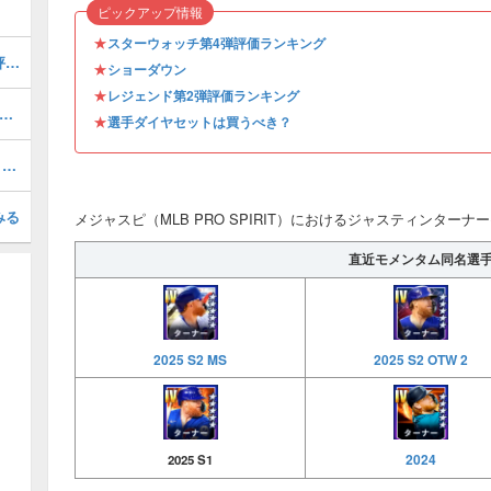
ピックアップ情報
★
スターウォッチ第4弾評価ランキング
マックスシャーザー(2026 S1 TB 1)の評価とステータス
★
ショーダウン
★
レジェンド第2弾評価ランキング
ックフラハティ(2025 S2)の評価とステータス
★
選手ダイヤセットは買うべき？
オールスター第1弾評価ランキング・引くべき？
みる
メジャスピ（MLB PRO SPIRIT）におけるジャスティンターナー(2
直近モメンタム同名選
2025 S2 MS
2025 S2 OTW 2
2024
2025 S1