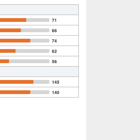
71
66
74
62
56
145
140