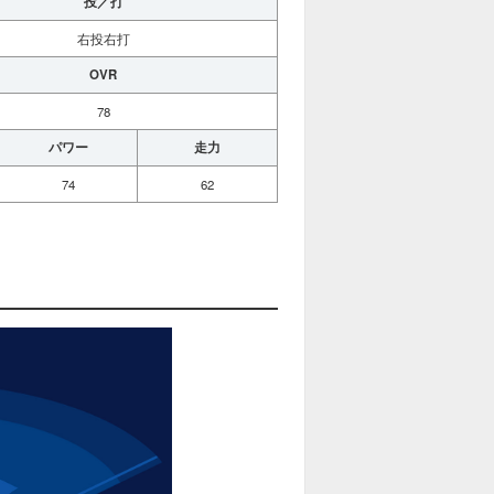
投／打
右投右打
OVR
78
パワー
走力
74
62