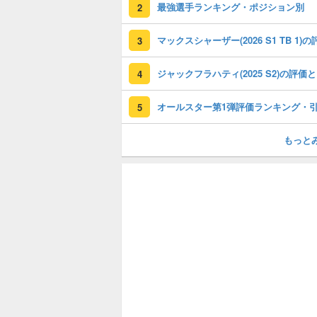
最強選手ランキング・ポジション別
2
3
ジャ
4
5
もっと