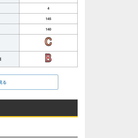
4
145
140
価
見る