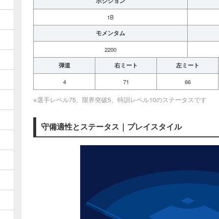
ポジション
1B
モメンタム
2200
弾道
右ミート
左ミート
4
71
66
※選手レベル75、限界突破5、特訓レベル10のステータスです
守備適性とステータス｜プレイスタイル