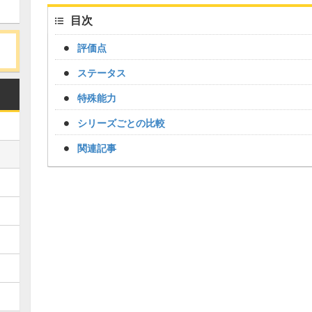
目次
評価点
ステータス
特殊能力
シリーズごとの比較
関連記事
Loaded
:
/
Unmute
34.94%