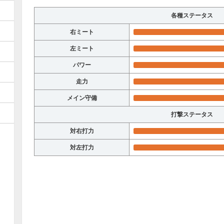
各種ステータス
右ミート
左ミート
パワー
走力
メイン守備
打撃ステータス
対右打力
対左打力