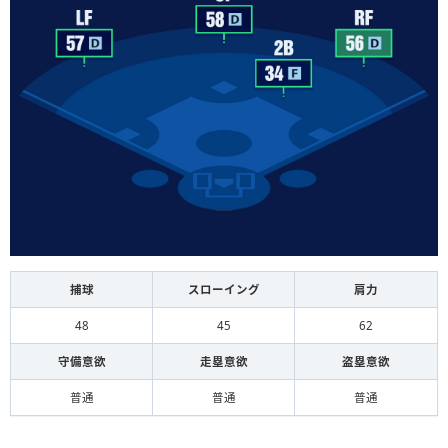
捕球
スローイング
肩力
48
45
62
守備意欲
走塁意欲
盗塁意欲
普通
普通
普通