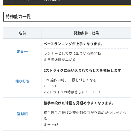
特殊能力一覧
名前
発動条件・効果
ベースランニングが上手くなります。
走塁++
ランナーとして塁に出ている時発動
走塁の速度が上がる
2ストライクに追い込まれてると力を発揮します。
CPU操作の時、三振しづらくなる
粘り打ち
ミート+3
2ストライクの時はさらにミート+3
相手の投げた球種を見極めやすくなります。
相手投手が投げた変化球の曲がり始めが少し早くな
選球眼
る
ミート+3