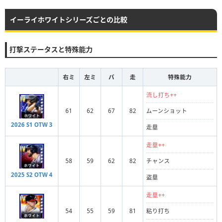
イーライホワイトシリーズごとの比較
打撃ステータスと特殊能力
右ミ
左ミ
パ
走
特殊能力
流し打ち++
61
62
67
82
ムーンショット
2026 S1 OTW 3
走塁
走塁++
58
59
62
82
チャンス
2025 S2 OTW 4
盗塁
走塁++
54
55
59
81
粘り打ち