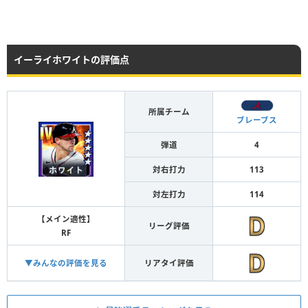
イーライホワイトの評価点
所属チーム
ブレーブス
弾道
4
対右打力
113
対左打力
114
【メイン適性】
リーグ評価
RF
▼みんなの評価を見る
リアタイ評価