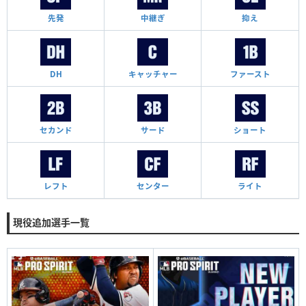
先発
中継ぎ
抑え
DH
キャッチャー
ファースト
セカンド
サード
ショート
レフト
センター
ライト
現役追加選手一覧