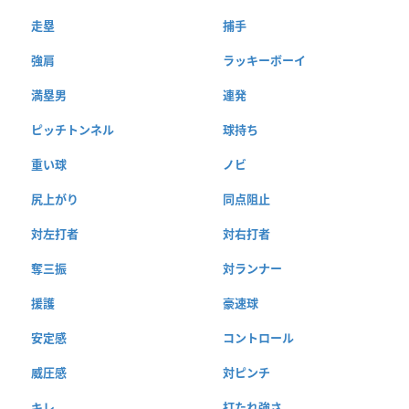
走塁
捕手
強肩
ラッキーボーイ
満塁男
連発
ピッチトンネル
球持ち
重い球
ノビ
尻上がり
同点阻止
対左打者
対右打者
奪三振
対ランナー
援護
豪速球
安定感
コントロール
威圧感
対ピンチ
キレ
打たれ強さ