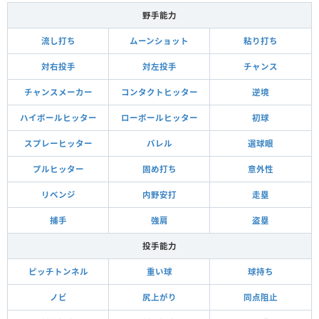
野手能力
流し打ち
ムーンショット
粘り打ち
対右投手
対左投手
チャンス
チャンスメーカー
コンタクトヒッター
逆境
ハイボールヒッター
ローボールヒッター
初球
スプレーヒッター
バレル
選球眼
プルヒッター
固め打ち
意外性
リベンジ
内野安打
走塁
捕手
強肩
盗塁
投手能力
ピッチトンネル
重い球
球持ち
ノビ
尻上がり
同点阻止