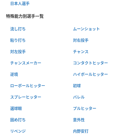
日本人選手
特殊能力別選手一覧
流し打ち
ムーンショット
粘り打ち
対右投手
対左投手
チャンス
チャンスメーカー
コンタクトヒッター
逆境
ハイボールヒッター
ローボールヒッター
初球
スプレーヒッター
バレル
選球眼
プルヒッター
固め打ち
意外性
リベンジ
内野安打