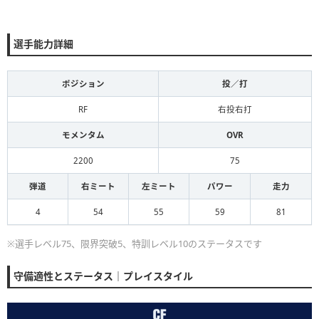
選手能力詳細
ポジション
投／打
RF
右投右打
モメンタム
OVR
2200
75
弾道
右ミート
左ミート
パワー
走力
4
54
55
59
81
※選手レベル75、限界突破5、特訓レベル10のステータスです
守備適性とステータス｜プレイスタイル