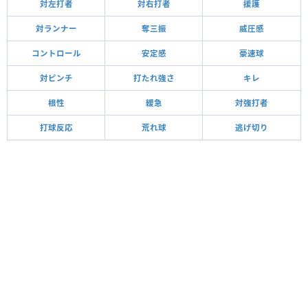
対左打者
対右打者
援護
対ランナー
奪三振
威圧感
コントロール
安定感
豪速球
対ピンチ
打たれ強さ
キレ
根性
緩急
対強打者
打球反応
荒れ球
逃げ切り