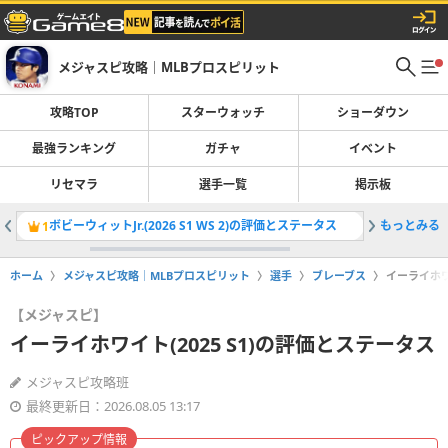
メジャスピ攻略｜MLBプロスピリット
攻略TOP
スターウォッチ
ショーダウン
最強ランキング
ガチャ
イベント
リセマラ
選手一覧
掲示板
ボビーウィットJr.(2026 S1 WS 2)の評価とステータス
もっとみる
レジェン
1
2
ホーム
メジャスピ攻略｜MLBプロスピリット
選手
ブレーブス
イーライホワ
【メジャスピ】
イーライホワイト(2025 S1)の評価とステータス
メジャスピ攻略班
最終更新日：2026.08.05 13:17
ピックアップ情報