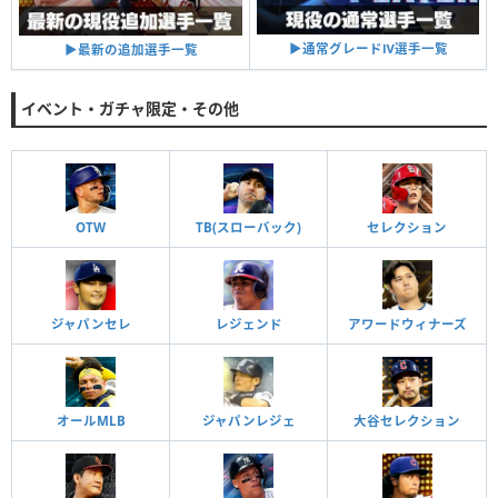
▶︎通常グレードⅣ選手一覧
▶︎最新の追加選手一覧
イベント・ガチャ限定・その他
OTW
TB(スローバック)
セレクション
ジャパンセレ
レジェンド
アワードウィナーズ
オールMLB
ジャパンレジェ
大谷セレクション