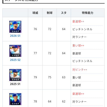
球威
制球
スタ
特殊能力
豪速球++
76
72
64
ピッチトンネル
2026 S1
対ランナー
重い球++
77
72
64
豪速球
2025 S2
ピッチトンネル
対ピンチ++
79
75
63
重い球
2025 S1
豪速球
豪速球++
78
64
62
対ランナー