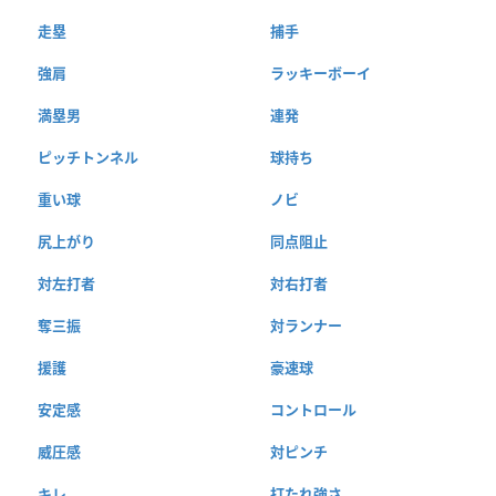
走塁
捕手
強肩
ラッキーボーイ
満塁男
連発
ピッチトンネル
球持ち
重い球
ノビ
尻上がり
同点阻止
対左打者
対右打者
奪三振
対ランナー
援護
豪速球
安定感
コントロール
威圧感
対ピンチ
キレ
打たれ強さ