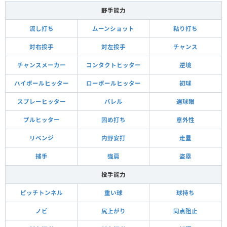
野手能力
流し打ち
ムーンショット
粘り打ち
対右投手
対左投手
チャンス
チャンスメーカー
コンタクトヒッター
逆境
ハイボールヒッター
ローボールヒッター
初球
スプレーヒッター
バレル
選球眼
プルヒッター
固め打ち
意外性
リベンジ
内野安打
走塁
捕手
強肩
盗塁
投手能力
ピッチトンネル
重い球
球持ち
ノビ
尻上がり
同点阻止