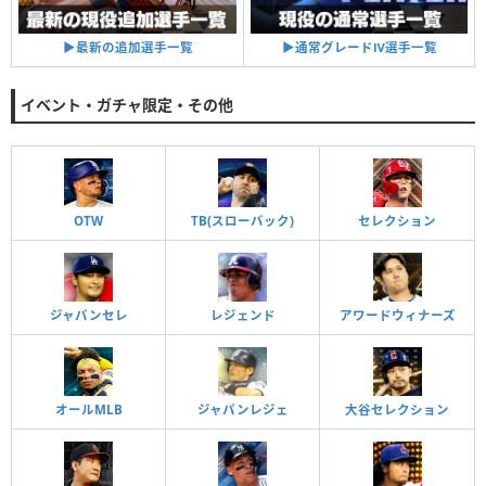
▶︎通常グレードⅣ選手一覧
▶︎最新の追加選手一覧
イベント・ガチャ限定・その他
OTW
TB(スローバック)
セレクション
ジャパンセレ
レジェンド
アワードウィナーズ
オールMLB
ジャパンレジェ
大谷セレクション