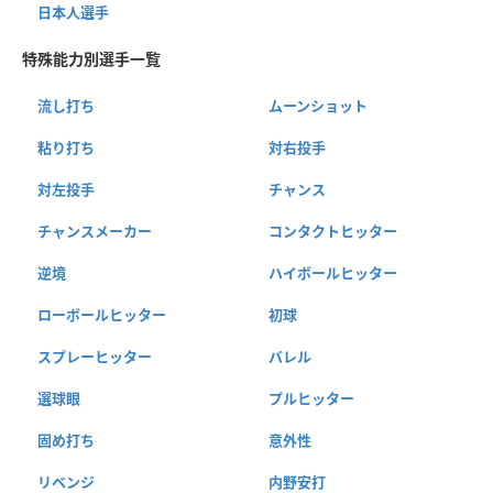
日本人選手
特殊能力別選手一覧
流し打ち
ムーンショット
粘り打ち
対右投手
対左投手
チャンス
チャンスメーカー
コンタクトヒッター
逆境
ハイボールヒッター
ローボールヒッター
初球
スプレーヒッター
バレル
選球眼
プルヒッター
固め打ち
意外性
リベンジ
内野安打