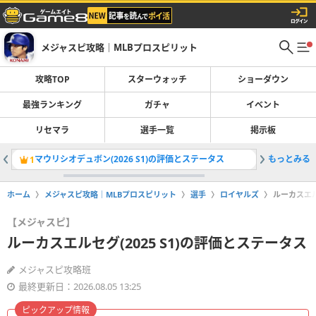
メジャスピ攻略｜MLBプロスピリット
攻略TOP
スターウォッチ
ショーダウン
最強ランキング
ガチャ
イベント
リセマラ
選手一覧
掲示板
マウリシオデュボン(2026 S1)の評価とステータス
もっとみる
CJエイブ
1
2
ホーム
メジャスピ攻略｜MLBプロスピリット
選手
ロイヤルズ
ルーカスエル
【メジャスピ】
ルーカスエルセグ(2025 S1)の評価とステータス
メジャスピ攻略班
最終更新日：2026.08.05 13:25
ピックアップ情報