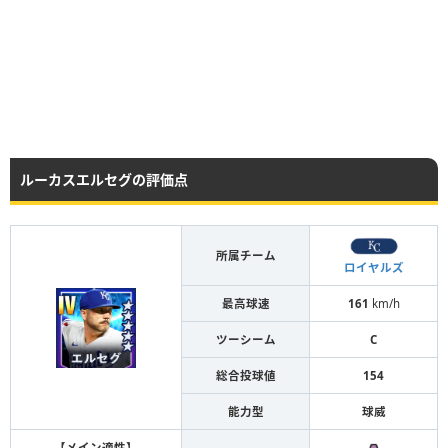
ルーカスエルセグの評価点
所属チーム
ロイヤルズ
最高球速
161
km/h
ツーシーム
C
総合投球値
154
能力型
球威
【メイン適性】