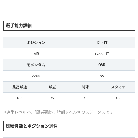
選手能力詳細
ポジション
投／打
MR
右投左打
モメンタム
OVR
2200
85
最高球速
球威
制球
スタミナ
161
79
75
63
※選手レベル75、限界突破5、特訓レベル10のステータスです
球種性能とポジション適性