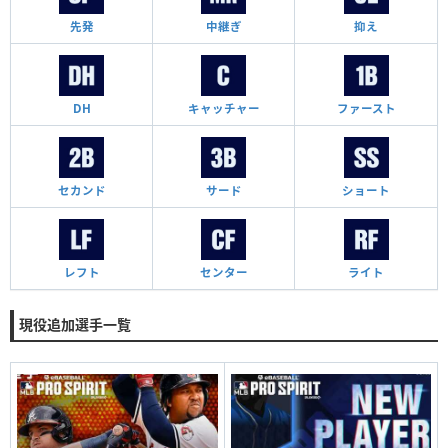
先発
中継ぎ
抑え
DH
キャッチャー
ファースト
セカンド
サード
ショート
レフト
センター
ライト
現役追加選手一覧