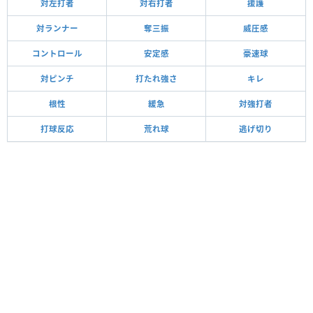
対左打者
対右打者
援護
対ランナー
奪三振
威圧感
コントロール
安定感
豪速球
対ピンチ
打たれ強さ
キレ
根性
緩急
対強打者
打球反応
荒れ球
逃げ切り