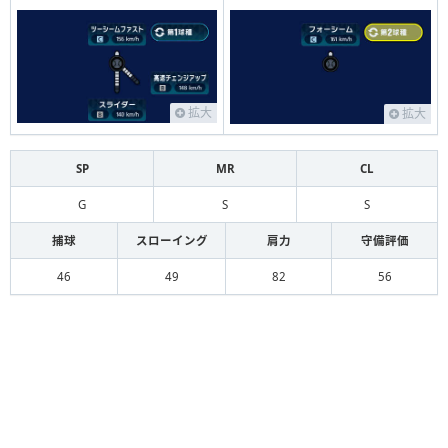
拡大
拡大
SP
MR
CL
G
S
S
捕球
スローイング
肩力
守備評価
46
49
82
56