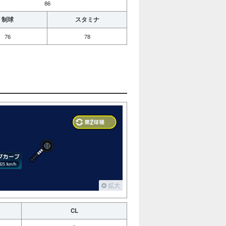
86
制球
スタミナ
76
78
拡大
CL