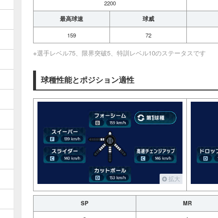
2200
最高球速
球威
159
72
※選手レベル75、限界突破5、特訓レベル10のステータスです
球種性能とポジション適性
拡大
SP
MR