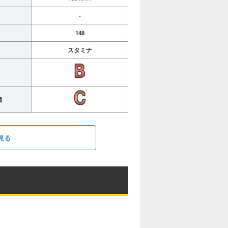
-
148
スタミナ
価
見る