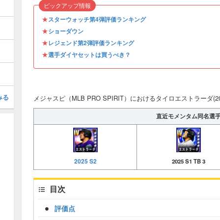
ピックアップ情報
★
スターウォッチ第4弾評価ランキング
★
ショーダウン
★
レジェンド第2弾評価ランキング
★
選手ダイヤセットは買うべき？
みる
メジャスピ（MLB PRO SPIRIT）におけるタイロエストラーダ(202
直近モメンタム同名選
2025 S2
2025 S1 TB 3
目次
評価点