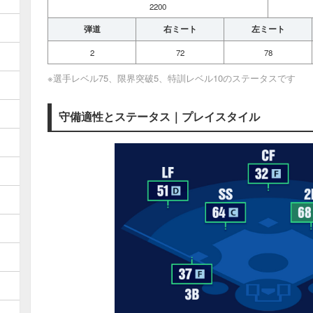
2200
弾道
右ミート
左ミート
2
72
78
※選手レベル75、限界突破5、特訓レベル10のステータスです
守備適性とステータス｜プレイスタイル