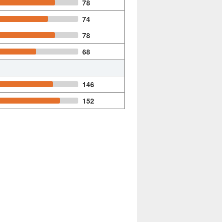
78
74
78
68
146
152