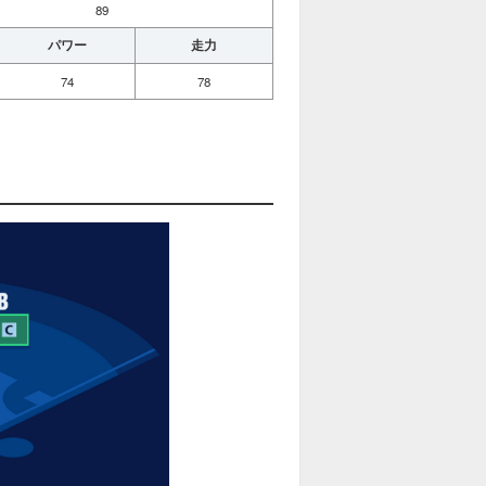
89
パワー
走力
74
78