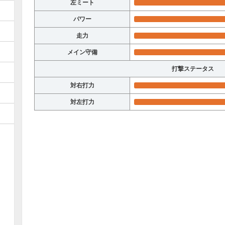
左ミート
パワー
走力
メイン守備
打撃ステータス
対右打力
対左打力