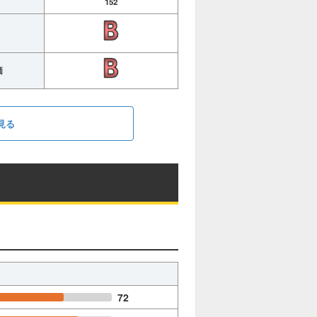
152
価
見る
72