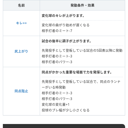
名前
発動条件・効果
変化球のキレが上がります。
キレ++
変化球の曲がり始めが遅くなる
相手打者のミート-7
試合の後半に調子が上がります。
先発投手として登板している試合の5回表以降に発動
尻上がり
相手打者のミート-3
相手打者のパワー-3
同点がかかった重要な場面で力を発揮します。
先発投手として登板している試合で、同点のランナ
ーがいる時発動
同点阻止
相手打者のミート‐3
相手打者のパワー-3
変化球の変化量+1
投球のブレ幅が少し小さくなる