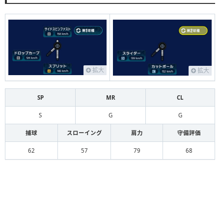
拡大
拡大
SP
MR
CL
S
G
G
捕球
スローイング
肩力
守備評価
62
57
79
68