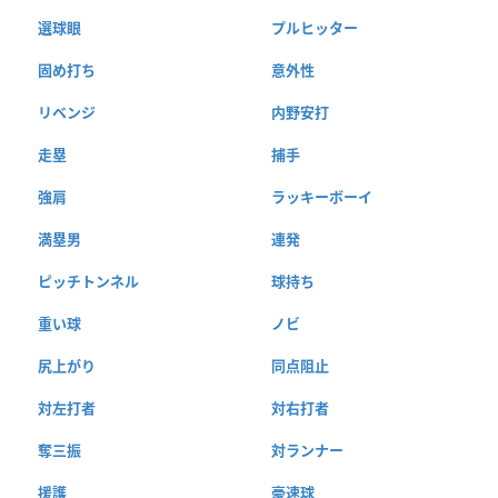
選球眼
プルヒッター
固め打ち
意外性
リベンジ
内野安打
走塁
捕手
強肩
ラッキーボーイ
満塁男
連発
ピッチトンネル
球持ち
重い球
ノビ
尻上がり
同点阻止
対左打者
対右打者
奪三振
対ランナー
援護
豪速球