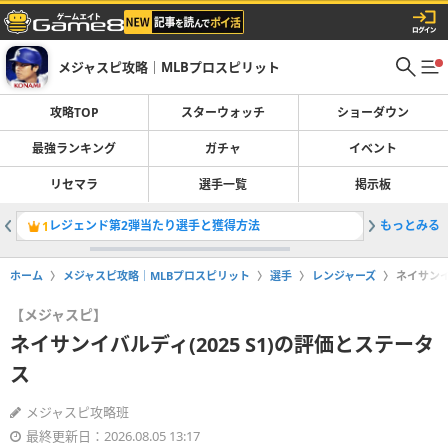
メジャスピ攻略｜MLBプロスピリット
攻略TOP
スターウォッチ
ショーダウン
最強ランキング
ガチャ
イベント
リセマラ
選手一覧
掲示板
レジェンド第2弾当たり選手と獲得方法
もっとみる
OTWお
1
2
ホーム
メジャスピ攻略｜MLBプロスピリット
選手
レンジャーズ
ネイサンイ
【メジャスピ】
ネイサンイバルディ(2025 S1)の評価とステータ
ス
メジャスピ攻略班
最終更新日：2026.08.05 13:17