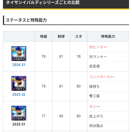
ネイサンイバルディシリーズごとの比較
ステータスと特殊能力
球威
制球
スタ
特殊能力
対ピンチ++
79
81
78
対ランナー
2026 S1
安定感
コントロール++
78
81
80
球持ち
2025 S2
奪三振
キレ++
77
80
80
尻上がり
2025 S1
同点阻止