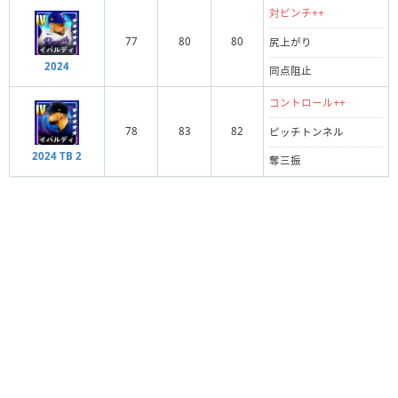
対ピンチ++
77
80
80
尻上がり
2024
同点阻止
コントロール++
78
83
82
ピッチトンネル
2024 TB 2
奪三振