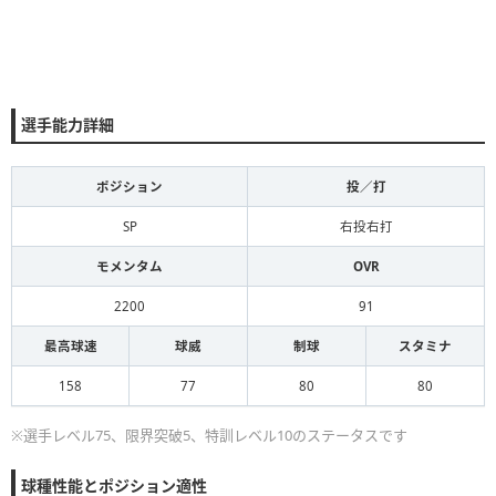
選手能力詳細
ポジション
投／打
SP
右投右打
モメンタム
OVR
2200
91
最高球速
球威
制球
スタミナ
158
77
80
80
※選手レベル75、限界突破5、特訓レベル10のステータスです
球種性能とポジション適性