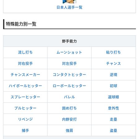
日本人選手一覧
特殊能力別一覧
野手能力
流し打ち
ムーンショット
粘り打ち
対右投手
対左投手
チャンス
チャンスメーカー
コンタクトヒッター
逆境
ハイボールヒッター
ローボールヒッター
初球
スプレーヒッター
バレル
選球眼
プルヒッター
固め打ち
意外性
リベンジ
内野安打
走塁
捕手
強肩
盗塁