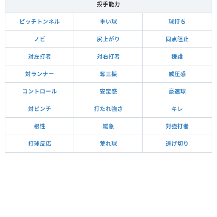
投手能力
ピッチトンネル
重い球
球持ち
ノビ
尻上がり
同点阻止
対左打者
対右打者
援護
対ランナー
奪三振
威圧感
コントロール
安定感
豪速球
対ピンチ
打たれ強さ
キレ
根性
緩急
対強打者
打球反応
荒れ球
逃げ切り