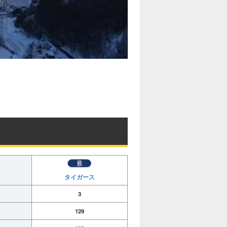
タイガース
3
129