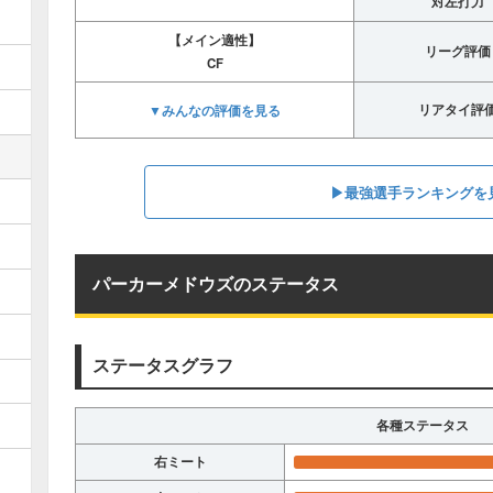
対左打力
【メイン適性】
リーグ評価
CF
▼みんなの評価を見る
リアタイ評
▶︎最強選手ランキングを
パーカーメドウズのステータス
ステータスグラフ
各種ステータス
右ミート