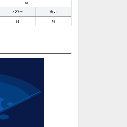
81
パワー
走力
68
79