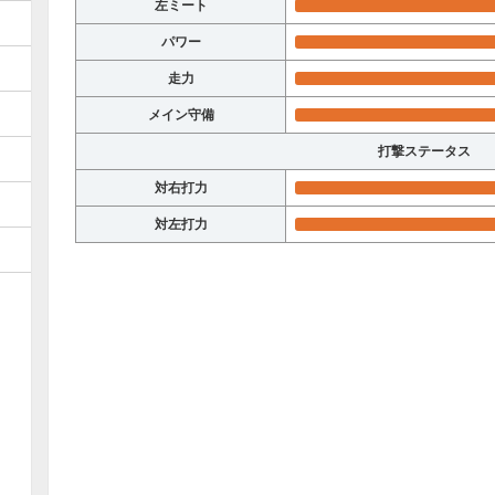
左ミート
パワー
走力
メイン守備
打撃ステータス
対右打力
対左打力