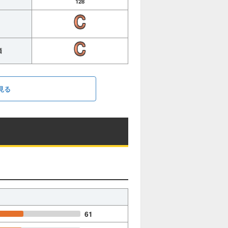
128
価
見る
61