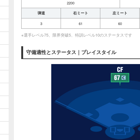
2200
弾道
右ミート
左ミート
3
61
60
※選手レベル75、限界突破5、特訓レベル10のステータスです
守備適性とステータス｜プレイスタイル