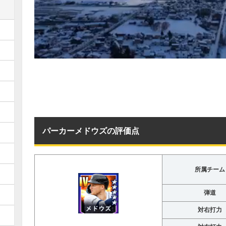
パーカーメドウズの評価点
所属チーム
弾道
対右打力