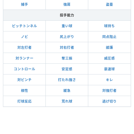
捕手
強肩
盗塁
投手能力
ピッチトンネル
重い球
球持ち
ノビ
尻上がり
同点阻止
対左打者
対右打者
援護
対ランナー
奪三振
威圧感
コントロール
安定感
豪速球
対ピンチ
打たれ強さ
キレ
根性
緩急
対強打者
打球反応
荒れ球
逃げ切り