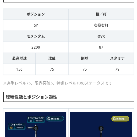
ポジション
投／打
SP
右投右打
モメンタム
OVR
2200
87
最高球速
球威
制球
スタミナ
156
75
75
79
※選手レベル75、限界突破5、特訓レベル10のステータスです
球種性能とポジション適性