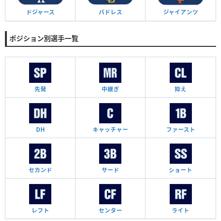
ドジャース
パドレス
ジャイアンツ
ポジション別選手一覧
先発
中継ぎ
抑え
DH
キャッチャー
ファースト
セカンド
サード
ショート
レフト
センター
ライト