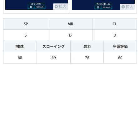
拡大
拡大
SP
MR
CL
S
D
D
捕球
スローイング
肩力
守備評価
68
69
76
60