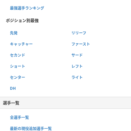
最強選手ランキング
ポジション別最強
先発
リリーフ
キャッチャー
ファースト
セカンド
サード
ショート
レフト
センター
ライト
DH
選手一覧
全選手一覧
最新の現役追加選手一覧