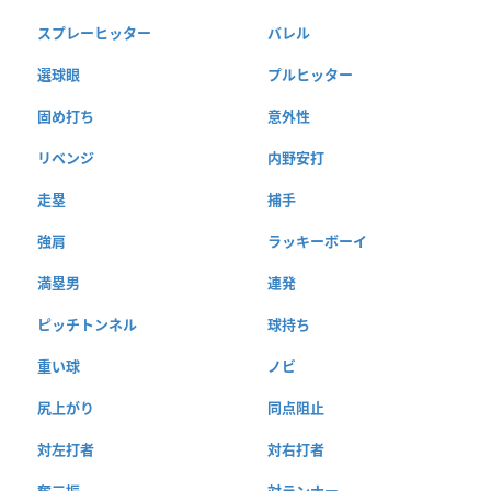
スプレーヒッター
バレル
選球眼
プルヒッター
固め打ち
意外性
リベンジ
内野安打
走塁
捕手
強肩
ラッキーボーイ
満塁男
連発
ピッチトンネル
球持ち
重い球
ノビ
尻上がり
同点阻止
対左打者
対右打者
奪三振
対ランナー