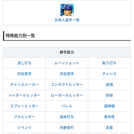
日本人選手一覧
特殊能力別一覧
野手能力
流し打ち
ムーンショット
粘り打ち
対右投手
対左投手
チャンス
チャンスメーカー
コンタクトヒッター
逆境
ハイボールヒッター
ローボールヒッター
初球
スプレーヒッター
バレル
選球眼
プルヒッター
固め打ち
意外性
リベンジ
内野安打
走塁