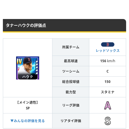
タナーハウクの評価点
所属チーム
レッドソックス
最高球速
156
km/h
ツーシーム
C
総合投球値
150
能力型
スタミナ
【メイン適性】
リーグ評価
SP
▼みんなの評価を見る
リアタイ評価