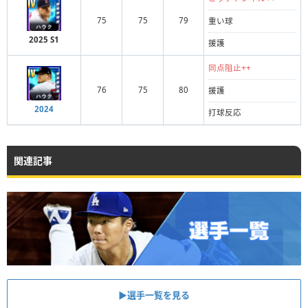
75
75
79
重い球
2025 S1
援護
同点阻止++
76
75
80
援護
2024
打球反応
関連記事
▶︎選手一覧を見る