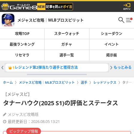
メジャスピ攻略｜MLBプロスピリット
攻略TOP
スターウォッチ
ショーダウン
最強ランキング
ガチャ
イベント
リセマラ
選手一覧
掲示板
レジェンド第2弾当たり選手と獲得方法
もっとみる
最強選手
1
2
ホーム
メジャスピ攻略｜MLBプロスピリット
選手
レッドソックス
タナーハ
【メジャスピ】
タナーハウク(2025 S1)の評価とステータス
メジャスピ攻略班
最終更新日：2026.08.05 13:21
ピックアップ情報