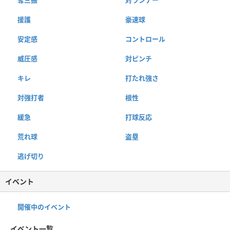
援護
豪速球
安定感
コントロール
威圧感
対ピンチ
キレ
打たれ強さ
対強打者
根性
緩急
打球反応
荒れ球
盗塁
逃げ切り
イベント
開催中のイベント
イベント一覧