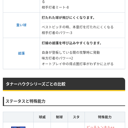
る
相手打者ミート-8
打たれた球が飛びにくくなります。
重い球
ベストピッチの時、本塁打を打たれにくくなる
相手打者のパワー-3
打線の援護を呼び込みやすくなります。
自身が登板している間の攻撃時に発動
援護
味方打者のパワー+2
オートプレイ中の得点圏打率がわずかに上がる
タナーハウクシリーズごとの比較
ステータスと特殊能力
球威
制球
スタ
特殊能力
ピッチトンネル++