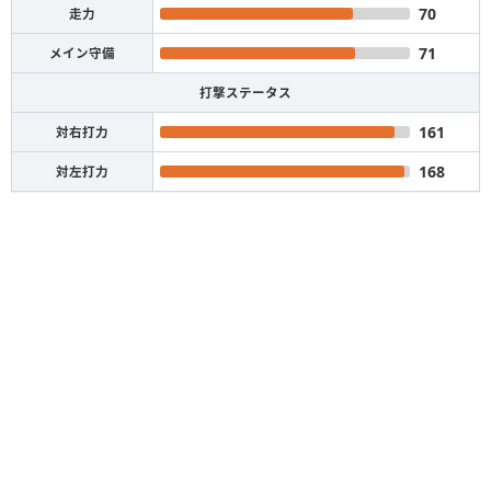
70
走力
71
メイン守備
打撃ステータス
161
対右打力
168
対左打力