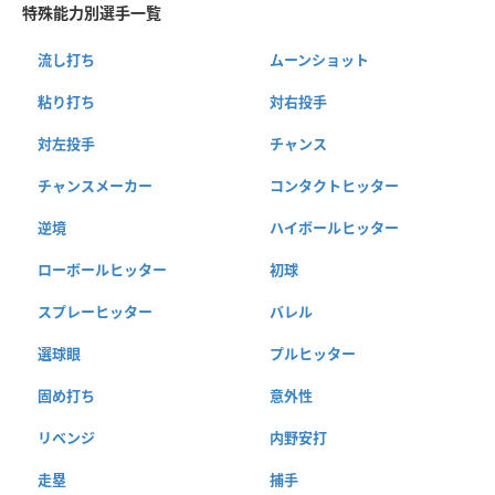
特殊能力別選手一覧
流し打ち
ムーンショット
粘り打ち
対右投手
対左投手
チャンス
チャンスメーカー
コンタクトヒッター
逆境
ハイボールヒッター
ローボールヒッター
初球
スプレーヒッター
バレル
選球眼
プルヒッター
固め打ち
意外性
リベンジ
内野安打
走塁
捕手