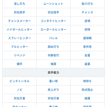
流し打ち
ムーンショット
粘り打ち
対右投手
対左投手
チャンス
チャンスメーカー
コンタクトヒッター
逆境
ハイボールヒッター
ローボールヒッター
初球
スプレーヒッター
バレル
選球眼
プルヒッター
固め打ち
意外性
リベンジ
内野安打
走塁
捕手
強肩
盗塁
投手能力
ピッチトンネル
重い球
球持ち
ノビ
尻上がり
同点阻止
対左打者
対右打者
援護
対ランナー
奪三振
威圧感