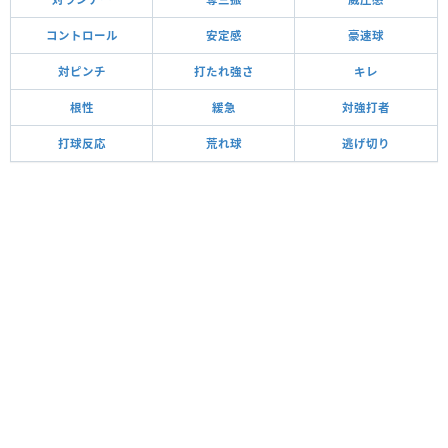
コントロール
安定感
豪速球
対ピンチ
打たれ強さ
キレ
根性
緩急
対強打者
打球反応
荒れ球
逃げ切り