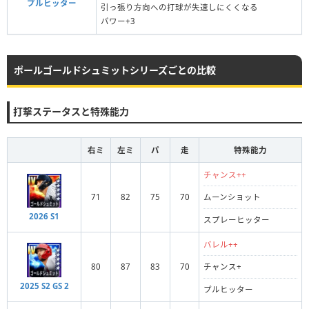
プルヒッター
引っ張り方向への打球が失速しにくくなる
パワー+3
ポールゴールドシュミットシリーズごとの比較
打撃ステータスと特殊能力
右ミ
左ミ
パ
走
特殊能力
チャンス++
71
82
75
70
ムーンショット
2026 S1
スプレーヒッター
バレル++
80
87
83
70
チャンス+
2025 S2 GS 2
プルヒッター