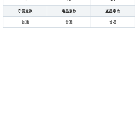
守備意欲
走塁意欲
盗塁意欲
普通
普通
普通