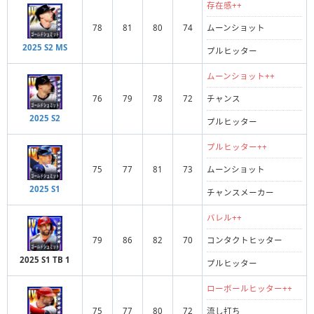
存在感++
78
81
80
74
ムーンショット
2025 S2 MS
プルヒッター
ムーンショット++
76
79
78
72
チャンス
2025 S2
プルヒッター
プルヒッター++
75
77
81
73
ムーンショット
2025 S1
チャンスメーカー
バレル++
79
86
82
70
コンタクトヒッター
2025 S1 TB 1
プルヒッター
ローボールヒッター++
75
77
80
72
流し打ち