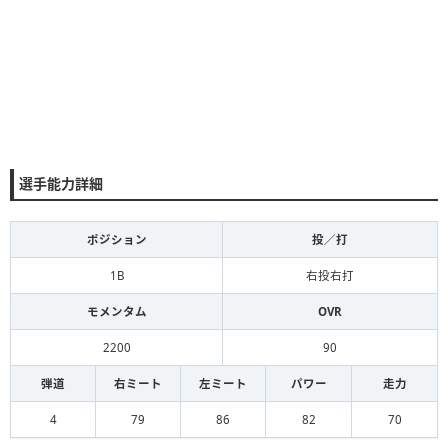
選手能力詳細
ポジション
投／打
1B
右投右打
モメンタム
OVR
2200
90
弾道
右ミート
左ミート
パワー
走力
4
79
86
82
70