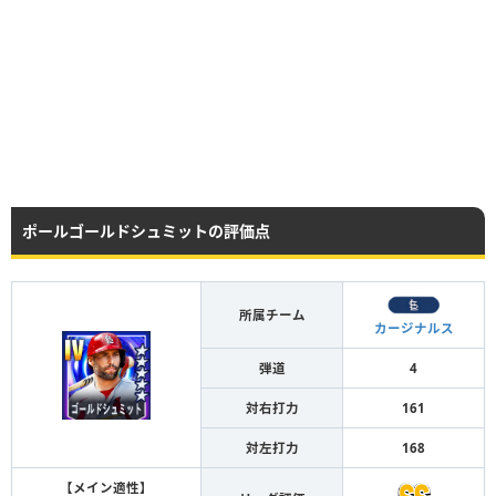
ポールゴールドシュミットの評価点
所属チーム
カージナルス
弾道
4
対右打力
161
対左打力
168
【メイン適性】