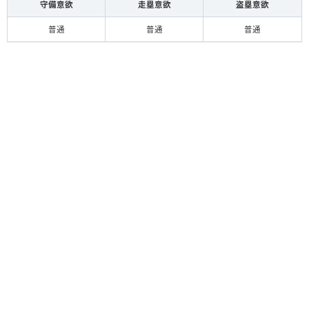
守備意欲
走塁意欲
盗塁意欲
普通
普通
普通