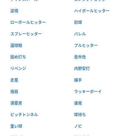
逆境
ハイボールヒッター
ローボールヒッター
初球
スプレーヒッター
バレル
選球眼
プルヒッター
固め打ち
意外性
リベンジ
内野安打
走塁
捕手
強肩
ラッキーボーイ
満塁男
連発
ピッチトンネル
球持ち
重い球
ノビ