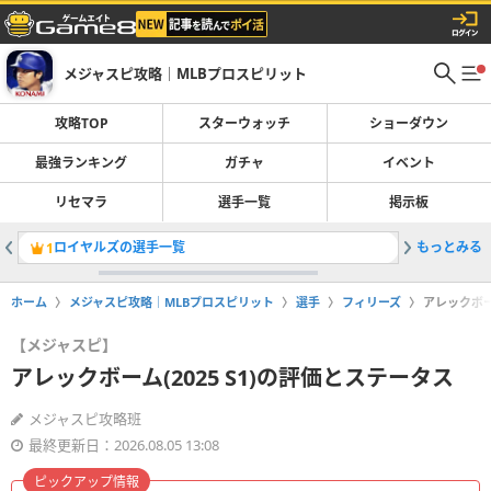
メジャスピ攻略｜MLBプロスピリット
攻略TOP
スターウォッチ
ショーダウン
最強ランキング
ガチャ
イベント
リセマラ
選手一覧
掲示板
ロイヤルズの選手一覧
もっとみる
最強選手
1
2
ホーム
メジャスピ攻略｜MLBプロスピリット
選手
フィリーズ
アレックボー
【メジャスピ】
アレックボーム(2025 S1)の評価とステータス
メジャスピ攻略班
最終更新日：2026.08.05 13:08
ピックアップ情報