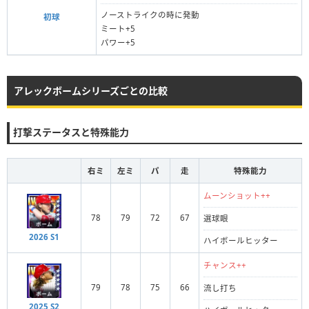
ノーストライクの時に発動
初球
ミート+5
パワー+5
アレックボームシリーズごとの比較
打撃ステータスと特殊能力
右ミ
左ミ
パ
走
特殊能力
ムーンショット++
78
79
72
67
選球眼
2026 S1
ハイボールヒッター
チャンス++
79
78
75
66
流し打ち
2025 S2