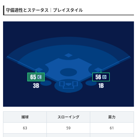
守備適性とステータス｜プレイスタイル
捕球
スローイング
肩力
63
59
61