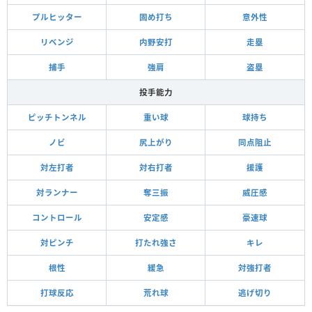
プルヒッター
固め打ち
意外性
リベンジ
内野安打
走塁
捕手
強肩
盗塁
投手能力
ピッチトンネル
重い球
球持ち
ノビ
尻上がり
同点阻止
対左打者
対右打者
援護
対ランナー
奪三振
威圧感
コントロール
安定感
豪速球
対ピンチ
打たれ強さ
キレ
根性
緩急
対強打者
打球反応
荒れ球
逃げ切り