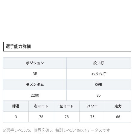
選手能力詳細
ポジション
投／打
3B
右投右打
モメンタム
OVR
2200
85
弾道
右ミート
左ミート
パワー
走力
3
78
78
75
66
※選手レベル75、限界突破5、特訓レベル10のステータスです