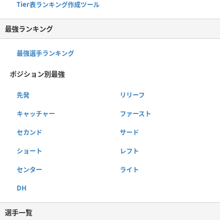
Tier表ランキング作成ツール
最強ランキング
最強選手ランキング
ポジション別最強
先発
リリーフ
キャッチャー
ファースト
セカンド
サード
ショート
レフト
センター
ライト
DH
選手一覧