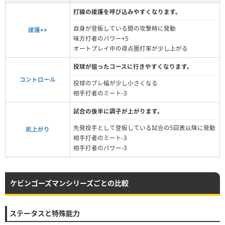
打線の援護を呼び込みやすくなります。
自身が登板している間の攻撃時に発動
援護++
味方打者のパワー+5
オートプレイ中の得点圏打率が少し上がる
投球が狙ったコースに行きやすくなります。
コントロール
投球のブレ幅が少し小さくなる
相手打者のミート-3
試合の後半に調子が上がります。
先発投手として登板している試合の5回表以降に発動
尻上がり
相手打者のミート-3
相手打者のパワー-3
ケビンゴーズマンシリーズごとの比較
ステータスと特殊能力