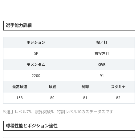
選手能力詳細
ポジション
投／打
SP
右投左打
モメンタム
OVR
2200
91
最高球速
球威
制球
スタミナ
158
80
81
82
※選手レベル75、限界突破5、特訓レベル10のステータスです
球種性能とポジション適性