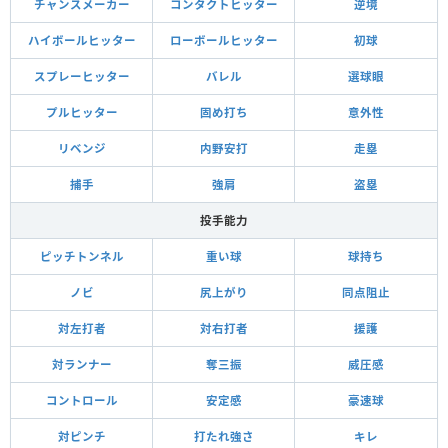
チャンスメーカー
コンタクトヒッター
逆境
ハイボールヒッター
ローボールヒッター
初球
スプレーヒッター
バレル
選球眼
プルヒッター
固め打ち
意外性
リベンジ
内野安打
走塁
捕手
強肩
盗塁
投手能力
ピッチトンネル
重い球
球持ち
ノビ
尻上がり
同点阻止
対左打者
対右打者
援護
対ランナー
奪三振
威圧感
コントロール
安定感
豪速球
対ピンチ
打たれ強さ
キレ