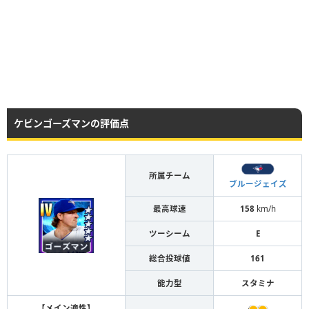
ケビンゴーズマンの評価点
所属チーム
ブルージェイズ
最高球速
158
km/h
ツーシーム
E
総合投球値
161
能力型
スタミナ
【メイン適性】