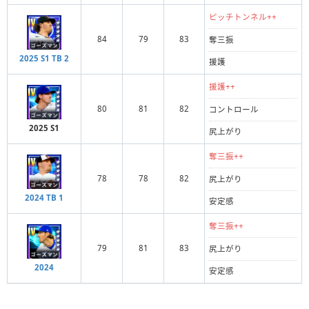
ピッチトンネル++
84
79
83
奪三振
2025 S1 TB 2
援護
援護++
80
81
82
コントロール
2025 S1
尻上がり
奪三振++
78
78
82
尻上がり
2024 TB 1
安定感
奪三振++
79
81
83
尻上がり
2024
安定感