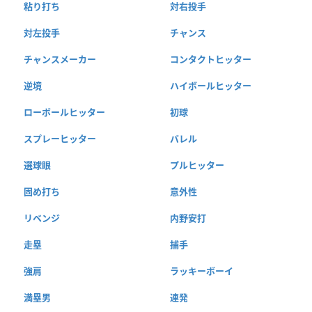
粘り打ち
対右投手
対左投手
チャンス
チャンスメーカー
コンタクトヒッター
逆境
ハイボールヒッター
ローボールヒッター
初球
スプレーヒッター
バレル
選球眼
プルヒッター
固め打ち
意外性
リベンジ
内野安打
走塁
捕手
強肩
ラッキーボーイ
満塁男
連発