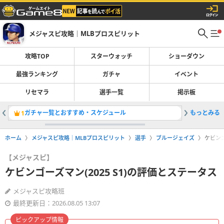
メジャスピ攻略｜MLBプロスピリット
攻略TOP
スターウォッチ
ショーダウン
最強ランキング
ガチャ
イベント
リセマラ
選手一覧
掲示板
ガチャ一覧とおすすめ・スケジュール
もっとみる
レジェン
1
2
ホーム
メジャスピ攻略｜MLBプロスピリット
選手
ブルージェイズ
ケビンゴ
【メジャスピ】
ケビンゴーズマン(2025 S1)の評価とステータス
メジャスピ攻略班
最終更新日：2026.08.05 13:07
ピックアップ情報