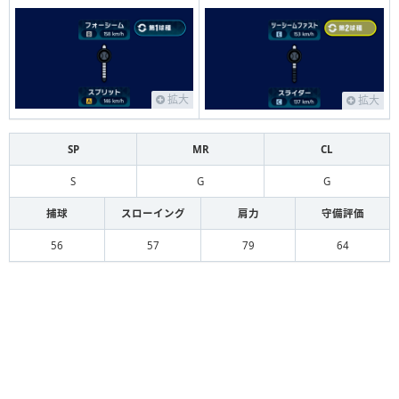
拡大
拡大
SP
MR
CL
S
G
G
捕球
スローイング
肩力
守備評価
56
57
79
64