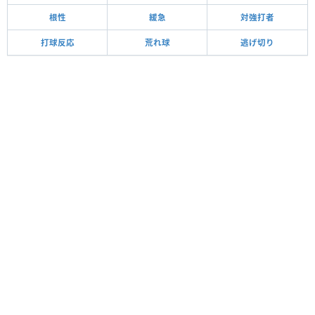
根性
緩急
対強打者
打球反応
荒れ球
逃げ切り