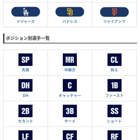
ドジャース
パドレス
ジャイアンツ
ポジション別選手一覧
先発
中継ぎ
抑え
DH
キャッチャー
ファースト
セカンド
サード
ショート