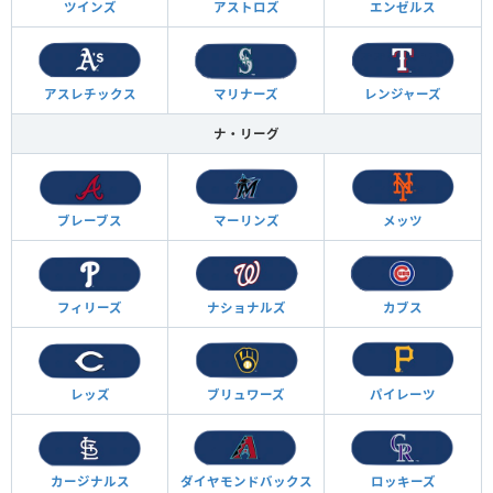
ツインズ
アストロズ
エンゼルス
アスレチックス
マリナーズ
レンジャーズ
ナ・リーグ
ブレーブス
マーリンズ
メッツ
フィリーズ
ナショナルズ
カブス
レッズ
ブリュワーズ
パイレーツ
カージナルス
ダイヤモンド
バックス
ロッキーズ