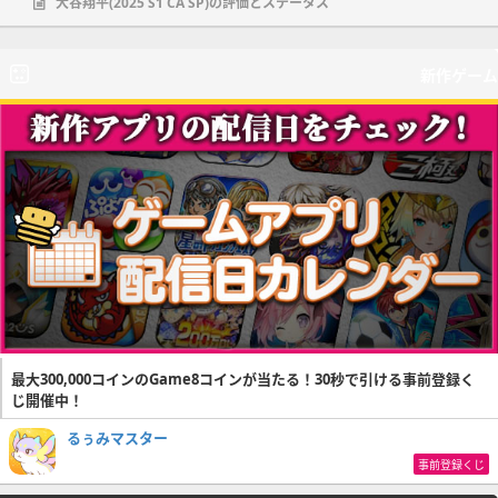
大谷翔平(2025 S1 CA SP)の評価とステータス
新作ゲーム
最大300,000コインのGame8コインが当たる！30秒で引ける事前登録く
じ開催中！
るぅみマスター
事前登録くじ