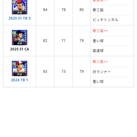
84
78
80
奪三振
2025 S1 TB 3
ピッチトンネル
奪三振++
82
71
79
重い球
2025 S1 CA
豪速球
奪三振++
83
73
79
対ランナー
2024 TB 1
重い球