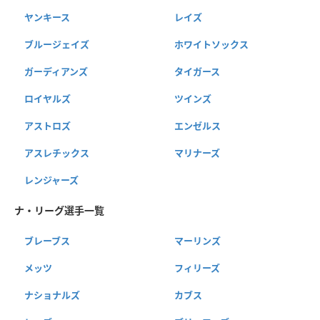
ヤンキース
レイズ
ブルージェイズ
ホワイトソックス
ガーディアンズ
タイガース
ロイヤルズ
ツインズ
アストロズ
エンゼルス
アスレチックス
マリナーズ
レンジャーズ
ナ・リーグ選手一覧
ブレーブス
マーリンズ
メッツ
フィリーズ
ナショナルズ
カブス