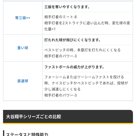
三振を奪いやすくなります。
相手打者のミート-8
奪三振++
相手打者を2ストライクに追い込んだ時、変化球の変
化量+1
打たれた球が飛びにくくなります。
重い球
ベストピッチの時、本塁打を打たれにくくなる
相手打者のパワー-3
ファストボールの威力が上がります。
フォーシームまたはツーシームファストを投げる
豪速球
時、ナイスピッチかベストピッチであれば、投球が
少し減速しにくくなる
相手打者のパワー-3
大谷翔平シリーズごとの比較
ステータスと特殊能力