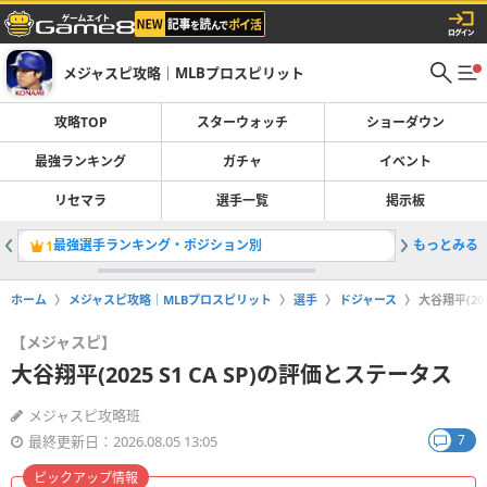
メジャスピ攻略｜MLBプロスピリット
攻略TOP
スターウォッチ
ショーダウン
最強ランキング
ガチャ
イベント
リセマラ
選手一覧
掲示板
最強選手ランキング・ポジション別
もっとみる
大谷翔平(
1
2
ホーム
メジャスピ攻略｜MLBプロスピリット
選手
ドジャース
大谷翔平(20
【メジャスピ】
大谷翔平(2025 S1 CA SP)の評価とステータス
メジャスピ攻略班
7
最終更新日：2026.08.05 13:05
ピックアップ情報