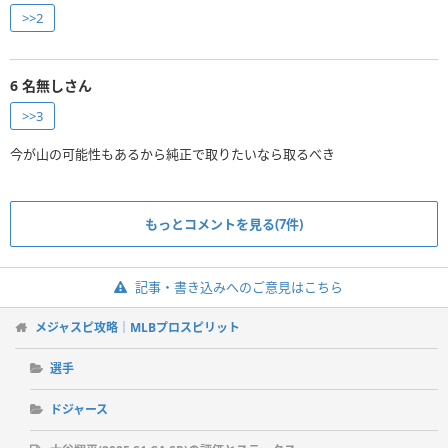
>>2
6
名無しさん
>>3
今が山の可能性もあるから純正で取りたいなら取るべき
もっとコメントを見る(7件)
記事・書き込みへのご意見はこちら
メジャスピ攻略｜MLBプロスピリット
選手
ドジャース