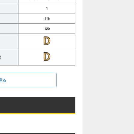
1
116
120
価
見る