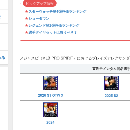
ピックアップ情報
★
スターウォッチ第4弾評価ランキング
法
★
ショーダウン
★
レジェンド第2弾評価ランキング
★
選手ダイヤセットは買うべき？
6 S1 WS 1)の評価とステータス
みる
メジャスピ（MLB PRO SPIRIT）におけるブレイズアレクサンダー(
直近モメンタム同名選
2026 S1 OTW 3
2025 S2
2024