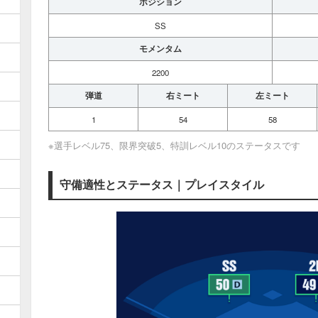
ポジション
SS
モメンタム
2200
弾道
右ミート
左ミート
1
54
58
※選手レベル75、限界突破5、特訓レベル10のステータスです
守備適性とステータス｜プレイスタイル