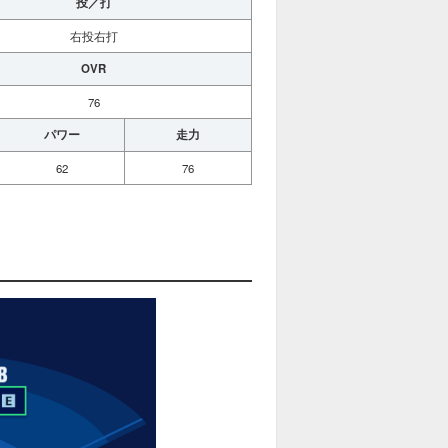
投／打
右投右打
OVR
76
パワー
走力
62
76