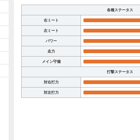
各種ステータス
右ミート
左ミート
パワー
走力
メイン守備
打撃ステータス
対右打力
対左打力