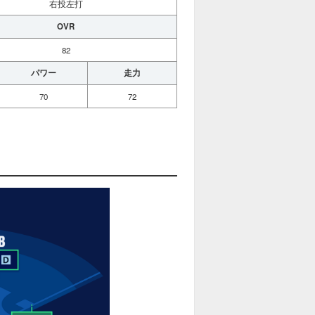
右投左打
OVR
82
パワー
走力
70
72