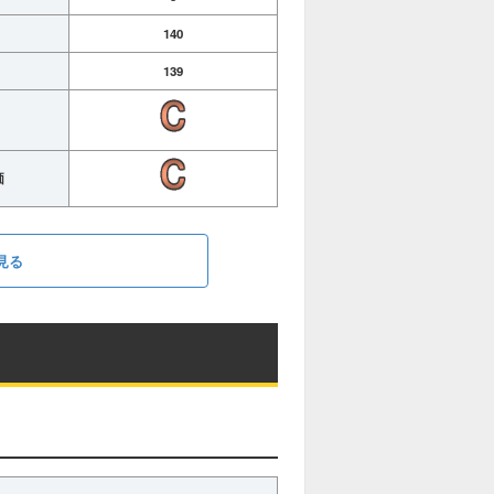
140
139
価
見る