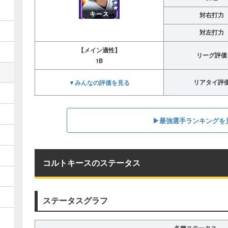
対右打力
対左打力
【メイン適性】
リーグ評価
1B
▼みんなの評価を見る
リアタイ評
▶︎最強選手ランキングを
コルトキースのステータス
ステータスグラフ