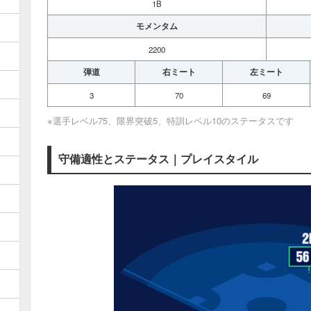
1B
モメンタム
2200
弾道
右ミート
左ミート
3
70
69
※選手レベル75、限界突破5、特訓レベル10のステータスです
守備適性とステータス｜プレイスタイル