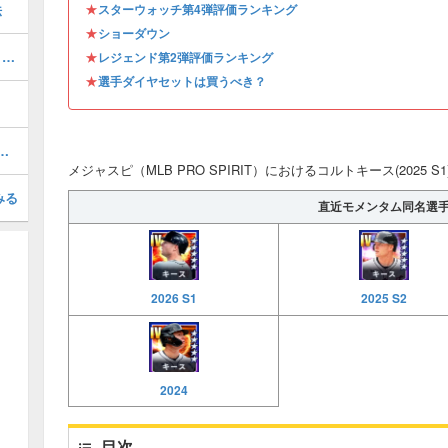
★
法
スターウォッチ第4弾評価ランキング
★
ショーダウン
オールスター第1弾評価ランキング・引くべき？
★
レジェンド第2弾評価ランキング
★
選手ダイヤセットは買うべき？
026 S1 SW 4)の評価とステータス
メジャスピ（MLB PRO SPIRIT）におけるコルトキース(2025 
みる
直近モメンタム同名選
2026 S1
2025 S2
2024
目次