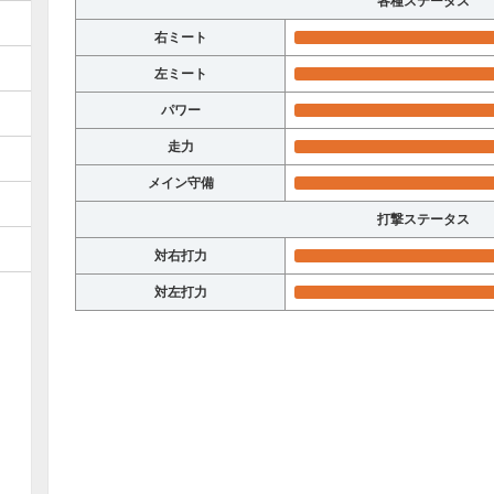
各種ステータス
右ミート
左ミート
パワー
走力
メイン守備
打撃ステータス
対右打力
対左打力