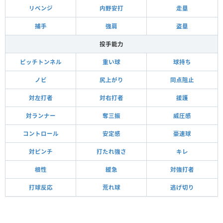
リベンジ
内野安打
走塁
捕手
強肩
盗塁
投手能力
ピッチトンネル
重い球
球持ち
ノビ
尻上がり
同点阻止
対左打者
対右打者
援護
対ランナー
奪三振
威圧感
コントロール
安定感
豪速球
対ピンチ
打たれ強さ
キレ
根性
緩急
対強打者
打球反応
荒れ球
逃げ切り