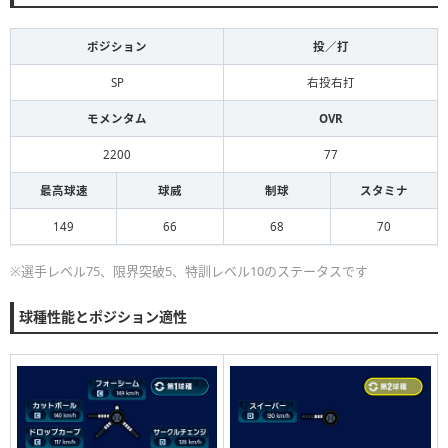
ポジション
投／打
SP
右投右打
モメンタム
OVR
2200
77
最高球速
球威
制球
スタミナ
149
66
68
70
※選手レベル75、限界突破5、特訓レベル10のステータスです
球種性能とポジション適性