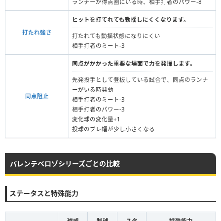
ランナーが得点圏にいる時、相手打者のパワー-8
ヒットを打てれても動揺しにくくなります。
打たれ強さ
打たれても動揺状態になりにくい
相手打者のミート-3
同点がかかった重要な場面で力を発揮します。
先発投手として登板している試合で、同点のランナ
ーがいる時発動
同点阻止
相手打者のミート‐3
相手打者のパワー-3
変化球の変化量+1
投球のブレ幅が少し小さくなる
バレンテベロゾシリーズごとの比較
ステータスと特殊能力
球威
制球
スタ
特殊能力