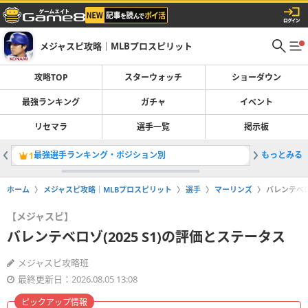
メジャスピ攻略｜MLBプロスピリット
攻略TOP
スターウォッチ
ショーダウン
最強ランキング
ガチャ
イベント
リセマラ
選手一覧
掲示板
最強選手ランキング・ポジション別
もっとみる
OTWお
1
2
ホーム
メジャスピ攻略｜MLBプロスピリット
選手
マーリンズ
バレンテベロ
【メジャスピ】
バレンテベロゾ(2025 S1)の評価とステータス
メジャスピ攻略班
最終更新日：2026.08.05 13:08
ピックアップ情報