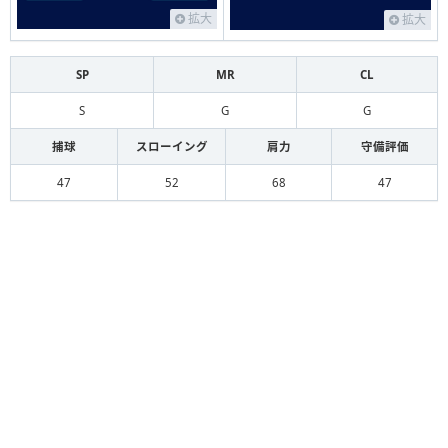
拡大
拡大
SP
MR
CL
S
G
G
捕球
スローイング
肩力
守備評価
47
52
68
47