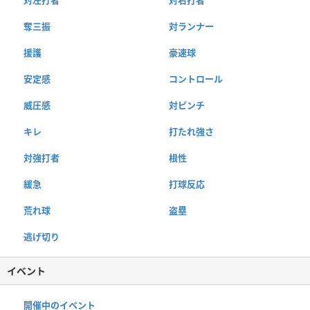
奪三振
対ランナー
援護
豪速球
安定感
コントロール
威圧感
対ピンチ
キレ
打たれ強さ
対強打者
根性
緩急
打球反応
荒れ球
盗塁
逃げ切り
イベント
開催中のイベント