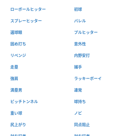
ローボールヒッター
初球
スプレーヒッター
バレル
選球眼
プルヒッター
固め打ち
意外性
リベンジ
内野安打
走塁
捕手
強肩
ラッキーボーイ
満塁男
連発
ピッチトンネル
球持ち
重い球
ノビ
尻上がり
同点阻止
対左打者
対右打者