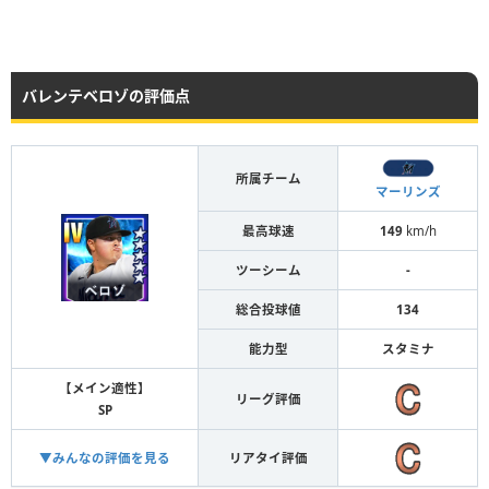
バレンテベロゾの評価点
所属チーム
マーリンズ
最高球速
149
km/h
ツーシーム
-
総合投球値
134
能力型
スタミナ
【メイン適性】
リーグ評価
SP
▼みんなの評価を見る
リアタイ評価