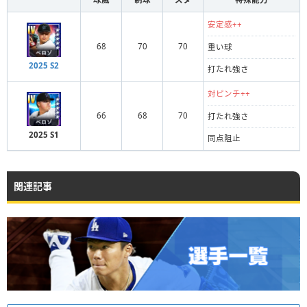
安定感++
68
70
70
重い球
2025 S2
打たれ強さ
対ピンチ++
66
68
70
打たれ強さ
2025 S1
同点阻止
関連記事