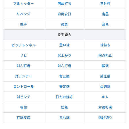
プルヒッター
固め打ち
意外性
リベンジ
内野安打
走塁
捕手
強肩
盗塁
投手能力
ピッチトンネル
重い球
球持ち
ノビ
尻上がり
同点阻止
対左打者
対右打者
援護
対ランナー
奪三振
威圧感
コントロール
安定感
豪速球
対ピンチ
打たれ強さ
キレ
根性
緩急
対強打者
打球反応
荒れ球
逃げ切り