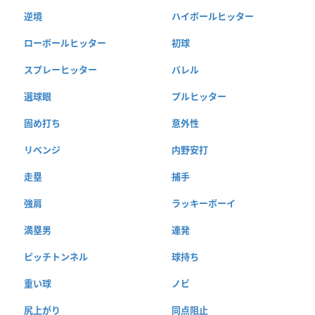
逆境
ハイボールヒッター
ローボールヒッター
初球
スプレーヒッター
バレル
選球眼
プルヒッター
固め打ち
意外性
リベンジ
内野安打
走塁
捕手
強肩
ラッキーボーイ
満塁男
連発
ピッチトンネル
球持ち
重い球
ノビ
尻上がり
同点阻止