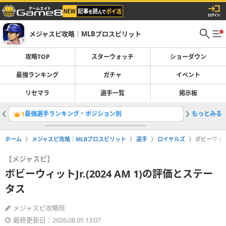
メジャスピ攻略｜MLBプロスピリット
攻略TOP
スターウォッチ
ショーダウン
最強ランキング
ガチャ
イベント
リセマラ
選手一覧
掲示板
最強選手ランキング・ポジション別
もっとみる
先発最強
1
2
ホーム
メジャスピ攻略｜MLBプロスピリット
選手
ロイヤルズ
ボビーウィット
【メジャスピ】
ボビーウィットJr.(2024 AM 1)の評価とステー
タス
メジャスピ攻略班
最終更新日：2026.08.05 13:07