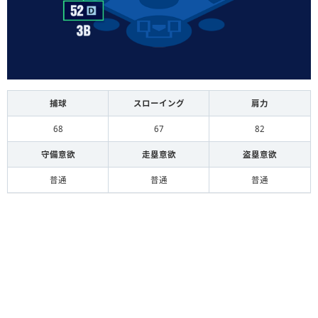
捕球
スローイング
肩力
68
67
82
守備意欲
走塁意欲
盗塁意欲
普通
普通
普通