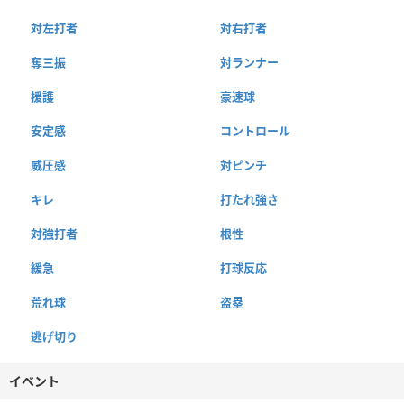
対左打者
対右打者
奪三振
対ランナー
援護
豪速球
安定感
コントロール
威圧感
対ピンチ
キレ
打たれ強さ
対強打者
根性
緩急
打球反応
荒れ球
盗塁
逃げ切り
イベント