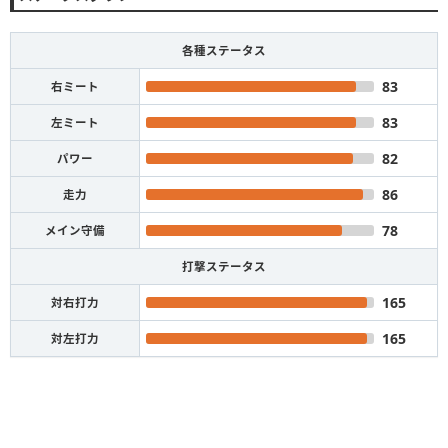
各種ステータス
83
右ミート
83
左ミート
82
パワー
86
走力
78
メイン守備
打撃ステータス
165
対右打力
165
対左打力