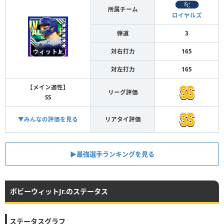
所属チーム
ロイヤルズ
弾道
3
対右打力
165
対左打力
165
【メイン適性】
リーグ評価
SS
▼みんなの評価を見る
リアタイ評価
▶︎最強選手ランキングを見る
ボビーウィットJr.のステータス
ステータスグラフ