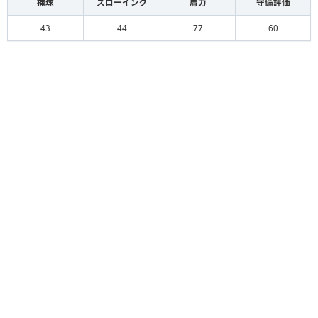
捕球
スローイング
肩力
守備評価
43
44
77
60