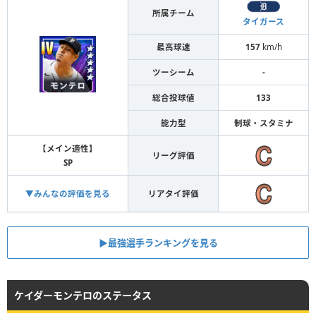
所属チーム
タイガース
最高球速
157
km/h
ツーシーム
-
総合投球値
133
能力型
制球・スタミナ
【メイン適性】
リーグ評価
SP
▼みんなの評価を見る
リアタイ評価
▶︎最強選手ランキングを見る
ケイダーモンテロのステータス