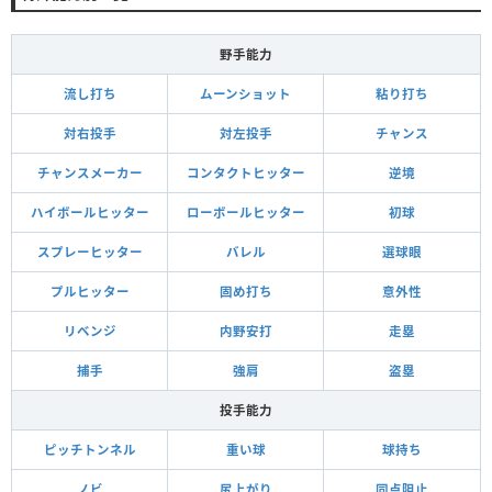
野手能力
流し打ち
ムーンショット
粘り打ち
対右投手
対左投手
チャンス
チャンスメーカー
コンタクトヒッター
逆境
ハイボールヒッター
ローボールヒッター
初球
スプレーヒッター
バレル
選球眼
プルヒッター
固め打ち
意外性
リベンジ
内野安打
走塁
捕手
強肩
盗塁
投手能力
ピッチトンネル
重い球
球持ち
ノビ
尻上がり
同点阻止