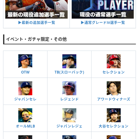
▶︎通常グレードⅣ選手一覧
▶︎最新の追加選手一覧
イベント・ガチャ限定・その他
OTW
TB(スローバック)
セレクション
ジャパンセレ
レジェンド
アワードウィナーズ
オールMLB
ジャパンレジェ
大谷セレクション