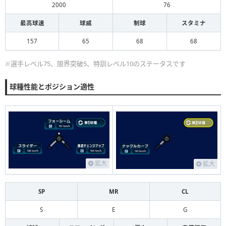
2000
76
最高球速
球威
制球
スタミナ
157
65
68
68
※選手レベル75、限界突破5、特訓レベル10のステータスです
球種性能とポジション適性
拡大
拡大
SP
MR
CL
S
E
G