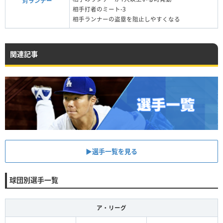
対ランナー
相手打者のミート-3
相手ランナーの盗塁を阻止しやすくなる
関連記事
▶︎選手一覧を見る
球団別選手一覧
ア・リーグ