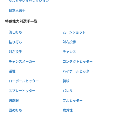
ダルビッシュセレクション
日本人選手
特殊能力別選手一覧
流し打ち
ムーンショット
粘り打ち
対右投手
対左投手
チャンス
チャンスメーカー
コンタクトヒッター
逆境
ハイボールヒッター
ローボールヒッター
初球
スプレーヒッター
バレル
選球眼
プルヒッター
固め打ち
意外性