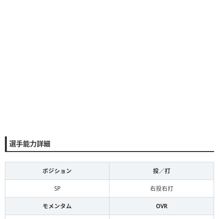
選手能力詳細
ポジション
投／打
SP
右投右打
モメンタム
OVR