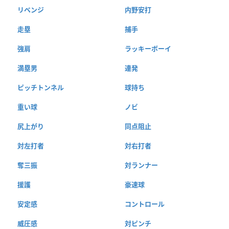
リベンジ
内野安打
走塁
捕手
強肩
ラッキーボーイ
満塁男
連発
ピッチトンネル
球持ち
重い球
ノビ
尻上がり
同点阻止
対左打者
対右打者
奪三振
対ランナー
援護
豪速球
安定感
コントロール
威圧感
対ピンチ