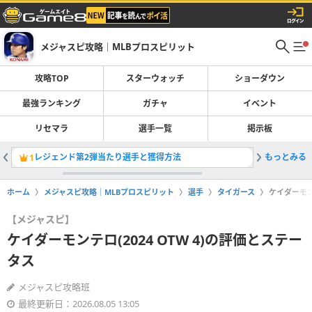
メジャスピ攻略｜MLBプロスピリット
攻略TOP
スターウォッチ
ショーダウン
最強ランキング
ガチャ
イベント
リセマラ
選手一覧
掲示板
レジェンド第2弾当たり選手と獲得方法
もっとみる
最強選手
1
2
ホーム
メジャスピ攻略｜MLBプロスピリット
選手
タイガース
ケイダーモン
【メジャスピ】
ケイダーモンテロ(2024 OTW 4)の評価とステー
タス
メジャスピ攻略班
最終更新日：2026.08.05 13:05