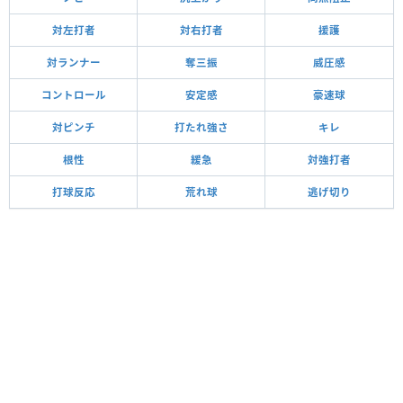
対左打者
対右打者
援護
対ランナー
奪三振
威圧感
コントロール
安定感
豪速球
対ピンチ
打たれ強さ
キレ
根性
緩急
対強打者
打球反応
荒れ球
逃げ切り