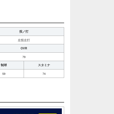
投／打
左投左打
OVR
79
制球
スタミナ
59
74