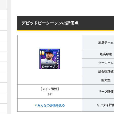
デビッドピーターソンの評価点
所属チーム
最高球速
ツーシーム
総合投球値
能力型
【メイン適性】
リーグ評価
SP
▼みんなの評価を見る
リアタイ評