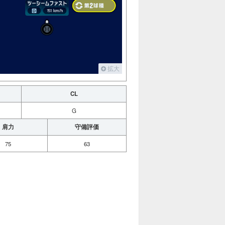
拡大
CL
G
肩力
守備評価
75
63