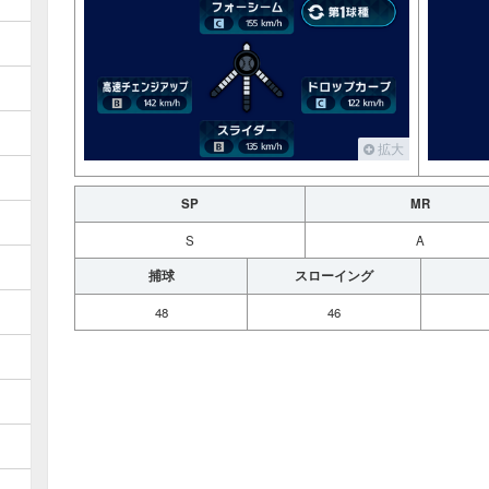
拡大
SP
MR
S
A
捕球
スローイング
48
46