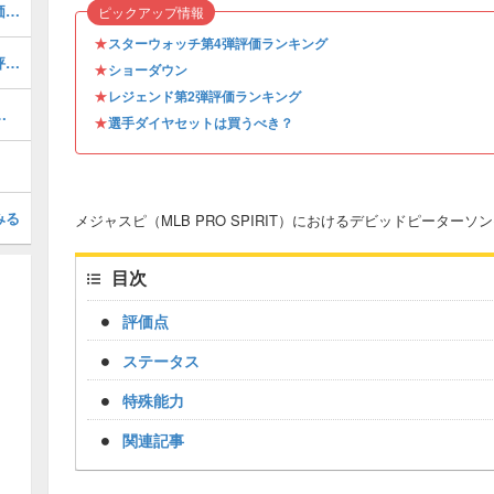
マークマグワイア(2026 S1 LE 2)の評価とステータス
ピックアップ情報
★
スターウォッチ第4弾評価ランキング
ラインサンドバーグ(2026 S1 LE 2)の評価とステータス
★
ショーダウン
★
レジェンド第2弾評価ランキング
AS 1)の評価とステータス
★
選手ダイヤセットは買うべき？
みる
メジャスピ（MLB PRO SPIRIT）におけるデビッドピーターソン(2
目次
評価点
ステータス
特殊能力
関連記事