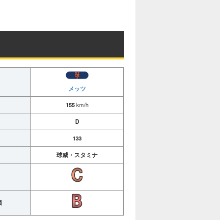
メッツ
155
km/h
D
133
球威・スタミナ
価