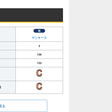
ヤンキース
3
136
133
価
見る