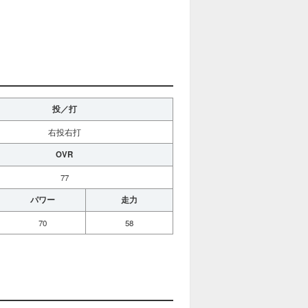
投／打
右投右打
OVR
77
パワー
走力
70
58