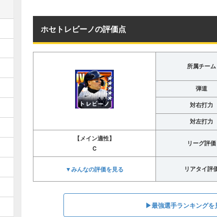
ホセトレビーノの評価点
所属チーム
弾道
対右打力
対左打力
【メイン適性】
リーグ評価
C
▼みんなの評価を見る
リアタイ評
▶︎最強選手ランキングを