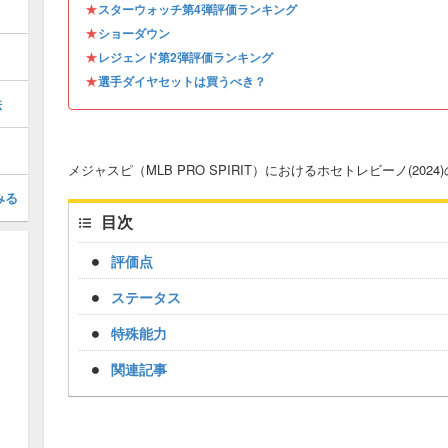
★
スターウォッチ第4弾評価ランキング
★
ショーダウン
★
レジェンド第2弾評価ランキング
★
選手ダイヤセットは買うべき？
法
メジャスピ（MLB PRO SPIRIT）におけるホセトレビーノ(202
みる
目次
評価点
ステータス
特殊能力
関連記事