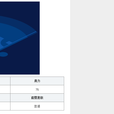
肩力
75
盗塁意欲
普通