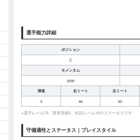
選手能力詳細
ポジション
C
モメンタム
2000
弾道
右ミート
左ミート
3
66
63
※選手レベル75、限界突破5、特訓レベル10のステータスです
守備適性とステータス｜プレイスタイル