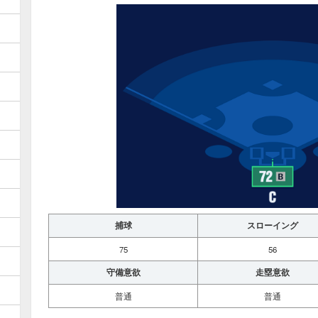
捕球
スローイング
75
56
守備意欲
走塁意欲
普通
普通