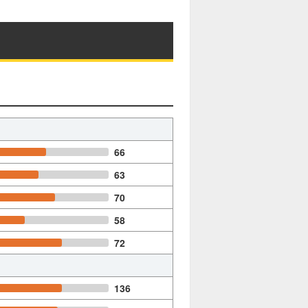
66
63
70
58
72
136