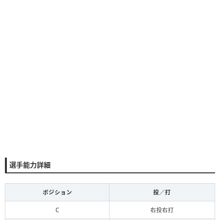
選手能力詳細
ポジション
投／打
C
右投右打