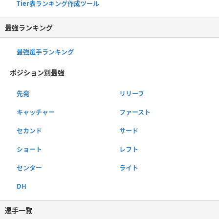
Tier表ランキング作成ツール
最強ランキング
最強選手ランキング
ポジション別最強
先発
リリーフ
キャッチャー
ファースト
セカンド
サード
ショート
レフト
センター
ライト
DH
選手一覧