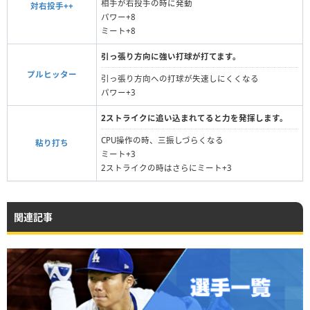
相手が右投手の時に発動
対右投手++
パワー+8
ミート+8
引っ張り方向に強い打球が打てます。
プルヒッター
引っ張り方向への打球が失速しにくくなる
パワー+3
2ストライクに追い込まれてると力を発揮します。
CPU操作の時、三振しづらくなる
粘り打ち
ミート+3
2ストライクの時はさらにミート+3
関連記事