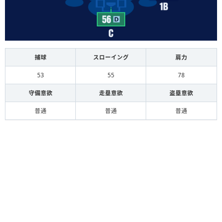
捕球
スローイング
肩力
53
55
78
守備意欲
走塁意欲
盗塁意欲
普通
普通
普通