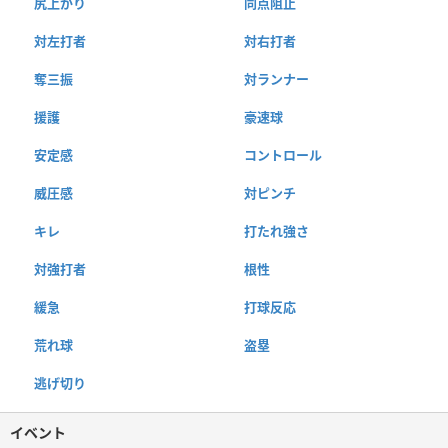
尻上がり
同点阻止
対左打者
対右打者
奪三振
対ランナー
援護
豪速球
安定感
コントロール
威圧感
対ピンチ
キレ
打たれ強さ
対強打者
根性
緩急
打球反応
荒れ球
盗塁
逃げ切り
イベント