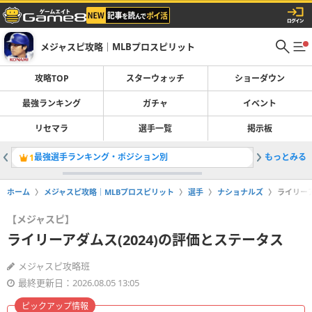
メジャスピ攻略｜MLBプロスピリット
攻略TOP
スターウォッチ
ショーダウン
最強ランキング
ガチャ
イベント
リセマラ
選手一覧
掲示板
最強選手ランキング・ポジション別
もっとみる
レジェン
1
2
ホーム
メジャスピ攻略｜MLBプロスピリット
選手
ナショナルズ
ライリーア
【メジャスピ】
ライリーアダムス(2024)の評価とステータス
メジャスピ攻略班
最終更新日：2026.08.05 13:05
ピックアップ情報