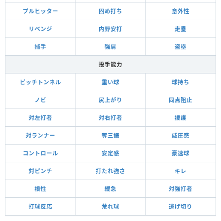
プルヒッター
固め打ち
意外性
リベンジ
内野安打
走塁
捕手
強肩
盗塁
投手能力
ピッチトンネル
重い球
球持ち
ノビ
尻上がり
同点阻止
対左打者
対右打者
援護
対ランナー
奪三振
威圧感
コントロール
安定感
豪速球
対ピンチ
打たれ強さ
キレ
根性
緩急
対強打者
打球反応
荒れ球
逃げ切り