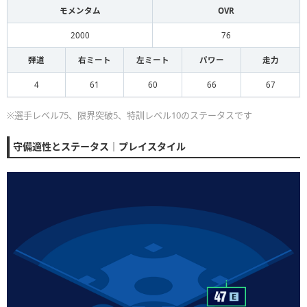
モメンタム
OVR
2000
76
弾道
右ミート
左ミート
パワー
走力
4
61
60
66
67
※選手レベル75、限界突破5、特訓レベル10のステータスです
守備適性とステータス｜プレイスタイル