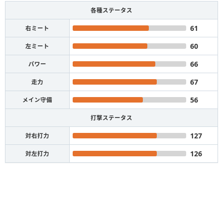
各種ステータス
61
右ミート
60
左ミート
66
パワー
67
走力
56
メイン守備
打撃ステータス
127
対右打力
126
対左打力