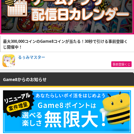
最大300,000コインのGame8コインが当たる！30秒で引ける事前登録く
じ開催中！
るぅみマスター
事前登録くじ
Game8からのお知らせ