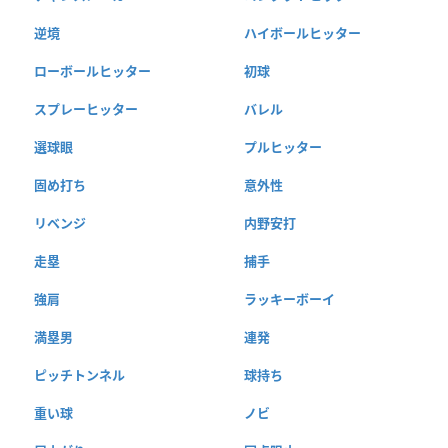
逆境
ハイボールヒッター
ローボールヒッター
初球
スプレーヒッター
バレル
選球眼
プルヒッター
固め打ち
意外性
リベンジ
内野安打
走塁
捕手
強肩
ラッキーボーイ
満塁男
連発
ピッチトンネル
球持ち
重い球
ノビ