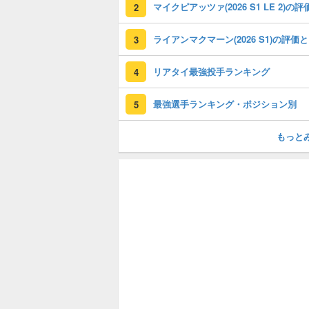
2
ライ
3
リアタイ最強投手ランキング
4
最強選手ランキング・ポジション別
5
もっと