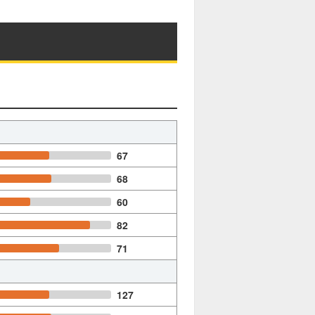
67
68
60
82
71
127