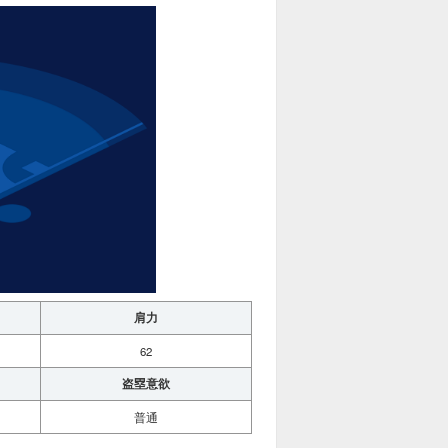
肩力
62
盗塁意欲
普通