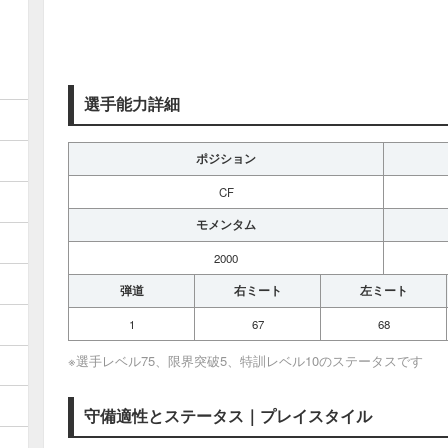
選手能力詳細
ポジション
CF
モメンタム
2000
弾道
右ミート
左ミート
1
67
68
※選手レベル75、限界突破5、特訓レベル10のステータスです
守備適性とステータス｜プレイスタイル