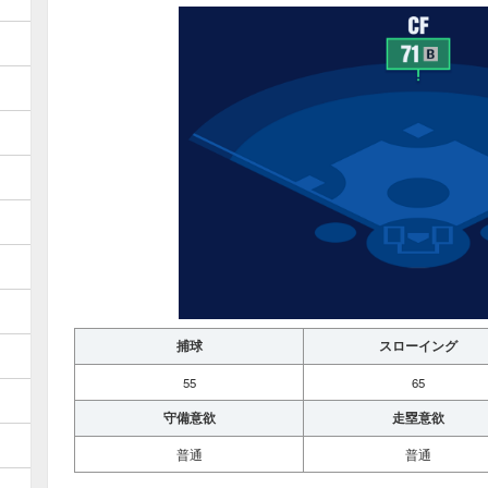
捕球
スローイング
55
65
守備意欲
走塁意欲
普通
普通