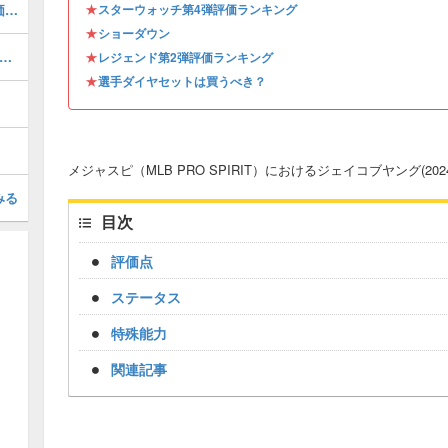
★
マイクピアッツァ(2026 S1 LE 2)の評価とステータス
スターウォッチ第4弾評価ランキング
★
ショーダウン
アンマクマーン(2026 S1)の評価とステータス
★
レジェンド第2弾評価ランキング
★
選手ダイヤセットは買うべき？
メジャスピ（MLB PRO SPIRIT）におけるジェイコブヤング(20
みる
目次
評価点
ステータス
特殊能力
関連記事