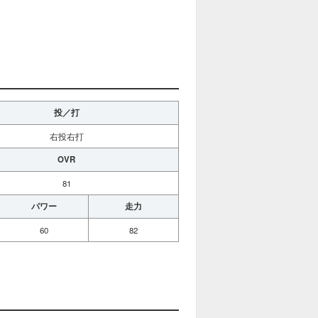
投／打
右投右打
OVR
81
パワー
走力
60
82