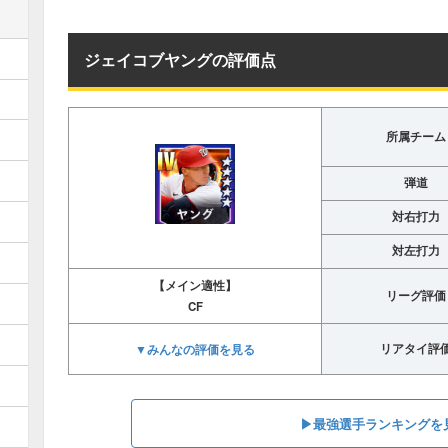
ジェイコブヤングの評価点
所属チーム
弾道
対右打力
対左打力
【メイン適性】
リーグ評価
CF
▼みんなの評価を見る
リアタイ評
▶︎最強選手ランキングを