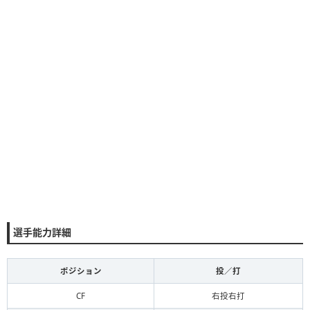
選手能力詳細
ポジション
投／打
CF
右投右打