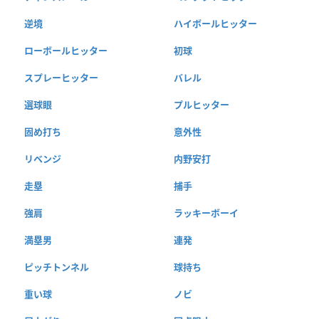
逆境
ハイボールヒッター
ローボールヒッター
初球
スプレーヒッター
バレル
選球眼
プルヒッター
固め打ち
意外性
リベンジ
内野安打
走塁
捕手
強肩
ラッキーボーイ
満塁男
連発
ピッチトンネル
球持ち
重い球
ノビ