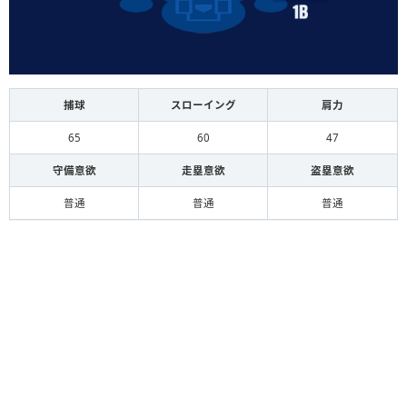
捕球
スローイング
肩力
65
60
47
守備意欲
走塁意欲
盗塁意欲
普通
普通
普通