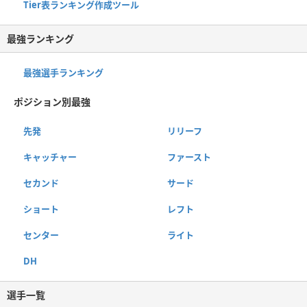
Tier表ランキング作成ツール
最強ランキング
最強選手ランキング
ポジション別最強
先発
リリーフ
キャッチャー
ファースト
セカンド
サード
ショート
レフト
センター
ライト
DH
選手一覧