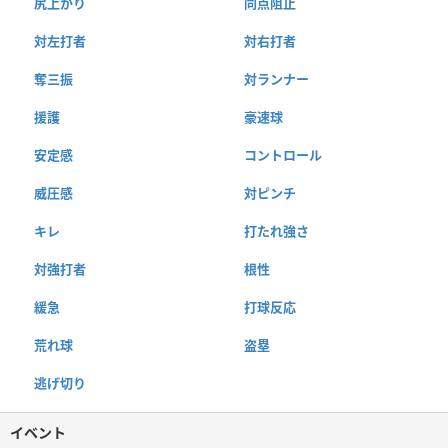
尻上がり
同点阻止
対左打者
対右打者
奪三振
対ランナー
援護
豪速球
安定感
コントロール
威圧感
対ピンチ
キレ
打たれ強さ
対強打者
根性
緩急
打球反応
荒れ球
盗塁
逃げ切り
イベント