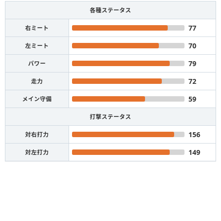
各種ステータス
77
右ミート
70
左ミート
79
パワー
72
走力
59
メイン守備
打撃ステータス
156
対右打力
149
対左打力