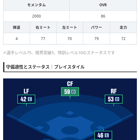
モメンタム
OVR
2000
86
弾道
右ミート
左ミート
パワー
走力
4
77
70
79
72
※選手レベル75、限界突破5、特訓レベル10のステータスです
守備適性とステータス｜プレイスタイル