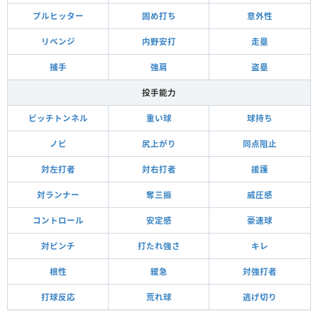
プルヒッター
固め打ち
意外性
リベンジ
内野安打
走塁
捕手
強肩
盗塁
投手能力
ピッチトンネル
重い球
球持ち
ノビ
尻上がり
同点阻止
対左打者
対右打者
援護
対ランナー
奪三振
威圧感
コントロール
安定感
豪速球
対ピンチ
打たれ強さ
キレ
根性
緩急
対強打者
打球反応
荒れ球
逃げ切り