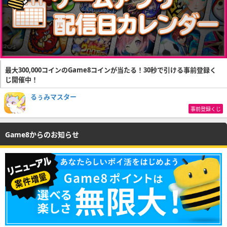
最大300,000コインのGame8コインが当たる！30秒で引ける事前登録く
じ開催中！
るぅみマスター
事前登録くじ
Game8からのお知らせ