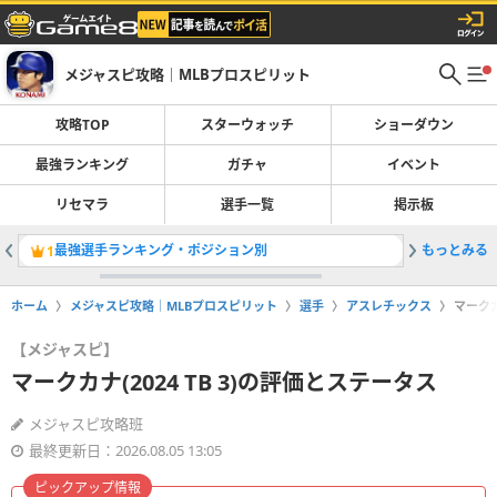
メジャスピ攻略｜MLBプロスピリット
攻略TOP
スターウォッチ
ショーダウン
最強ランキング
ガチャ
イベント
リセマラ
選手一覧
掲示板
最強選手ランキング・ポジション別
もっとみる
レジェン
1
2
ホーム
メジャスピ攻略｜MLBプロスピリット
選手
アスレチックス
マークカ
【メジャスピ】
マークカナ(2024 TB 3)の評価とステータス
メジャスピ攻略班
最終更新日：2026.08.05 13:05
ピックアップ情報