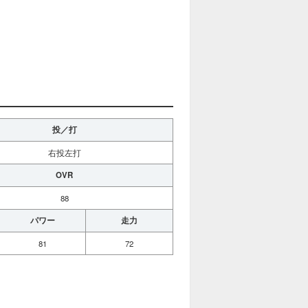
投／打
右投左打
OVR
88
パワー
走力
81
72