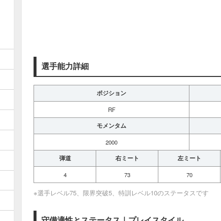
選手能力詳細
ポジション
RF
モメンタム
2000
弾道
右ミート
左ミート
4
73
70
※選手レベル75、限界突破5、特訓レベル10のステータスです
守備適性とステータス｜プレイスタイル