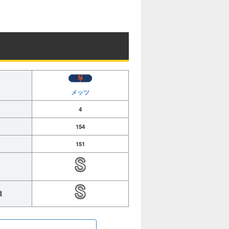
M
u
t
e
メッツ
4
154
151
価