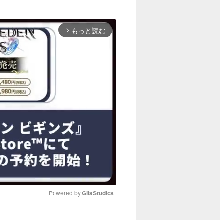
もっと読む
arrow_forward_ios
Powered by 
GliaStudios