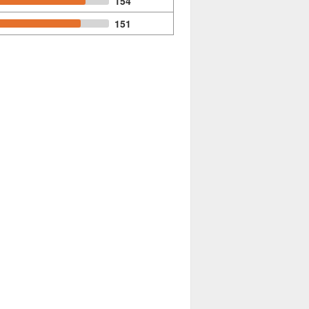
154
151