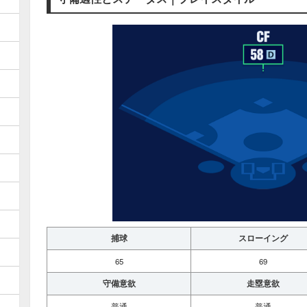
捕球
スローイング
65
69
守備意欲
走塁意欲
普通
普通