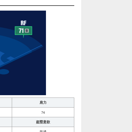
肩力
74
盗塁意欲
普通