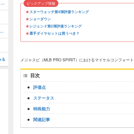
ドレイクボールドウィン(2026 S1 AS 1)の評価とステータス
ピックアップ情報
★
スターウォッチ第4弾評価ランキング
★
ショーダウン
★
レジェンド第2弾評価ランキング
ッドピーターソン(2025 S1)の評価とステータス
★
選手ダイヤセットは買うべき？
みる
メジャスピ（MLB PRO SPIRIT）におけるマイケルコンフォート(2
目次
評価点
ステータス
特殊能力
関連記事