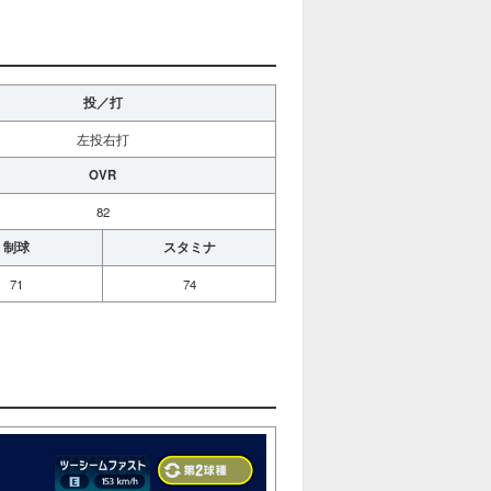
投／打
左投右打
OVR
82
制球
スタミナ
71
74