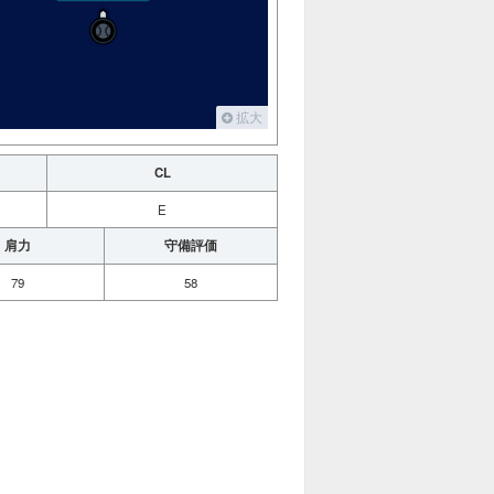
拡大
CL
E
肩力
守備評価
79
58