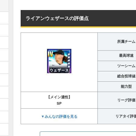
ライアンウェザースの評価点
所属チーム
最高球速
ツーシーム
総合投球値
能力型
【メイン適性】
リーグ評価
SP
▼みんなの評価を見る
リアタイ評