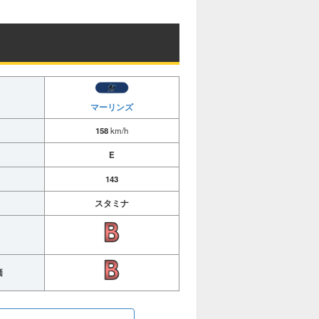
マーリンズ
158
km/h
E
143
スタミナ
価