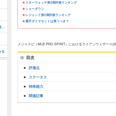
★
スターウォッチ第4弾評価ランキング
★
ショーダウン
★
レジェンド第2弾評価ランキング
★
選手ダイヤセットは買うべき？
フアンマリシャル(2026 S1 LE 1)の評価とステータス
メジャスピ（MLB PRO SPIRIT）におけるライアンウェザース(2
みる
目次
評価点
ステータス
特殊能力
関連記事