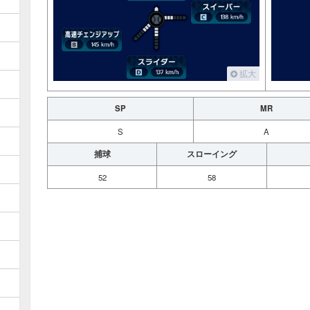
拡大
SP
MR
S
A
捕球
スローイング
52
58