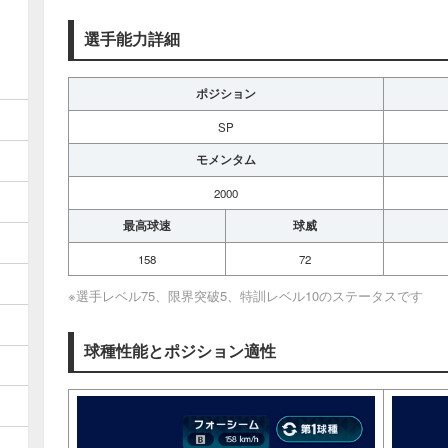
選手能力詳細
ポジション
SP
モメンタム
2000
最高球速
球威
158
72
※選手レベル75、限界突破5、特訓レベル10のステータスです
球種性能とポジション適性