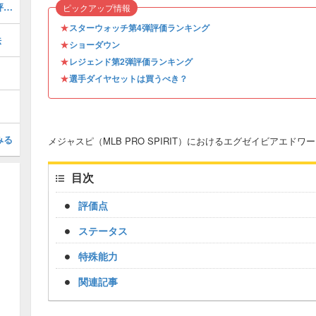
ラインサンドバーグ(2026 S1 LE 2)の評価とステータス
ピックアップ情報
★
スターウォッチ第4弾評価ランキング
法
★
ショーダウン
★
レジェンド第2弾評価ランキング
★
選手ダイヤセットは買うべき？
みる
メジャスピ（MLB PRO SPIRIT）におけるエグゼイビアエドワーズ
目次
評価点
ステータス
特殊能力
関連記事