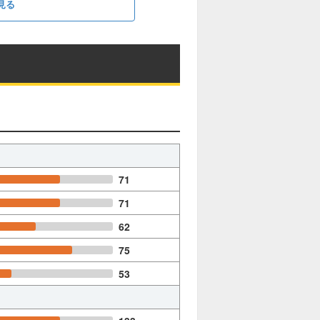
見る
71
71
62
75
53