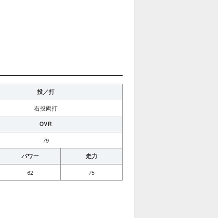
投／打
右投両打
OVR
79
パワー
走力
62
75