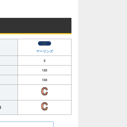
マーリンズ
2
133
133
価