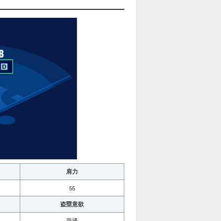
肩力
55
盗塁意欲
普通