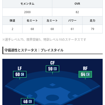
モメンタム
OVR
2000
82
弾道
右ミート
左ミート
パワー
走力
2
68
68
61
79
※選手レベル75、限界突破5、特訓レベル10のステータスです
守備適性とステータス｜プレイスタイル