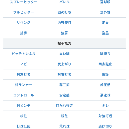
スプレーヒッター
バレル
選球眼
プルヒッター
固め打ち
意外性
リベンジ
内野安打
走塁
捕手
強肩
盗塁
投手能力
ピッチトンネル
重い球
球持ち
ノビ
尻上がり
同点阻止
対左打者
対右打者
援護
対ランナー
奪三振
威圧感
コントロール
安定感
豪速球
対ピンチ
打たれ強さ
キレ
根性
緩急
対強打者
打球反応
荒れ球
逃げ切り