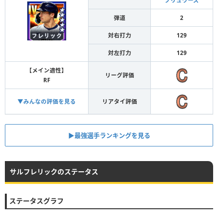
ブリュワーズ
弾道
2
対右打力
129
対左打力
129
【メイン適性】
リーグ評価
RF
▼みんなの評価を見る
リアタイ評価
▶︎最強選手ランキングを見る
サルフレリックのステータス
ステータスグラフ