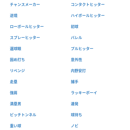
チャンスメーカー
コンタクトヒッター
逆境
ハイボールヒッター
ローボールヒッター
初球
スプレーヒッター
バレル
選球眼
プルヒッター
固め打ち
意外性
リベンジ
内野安打
走塁
捕手
強肩
ラッキーボーイ
満塁男
連発
ピッチトンネル
球持ち
重い球
ノビ