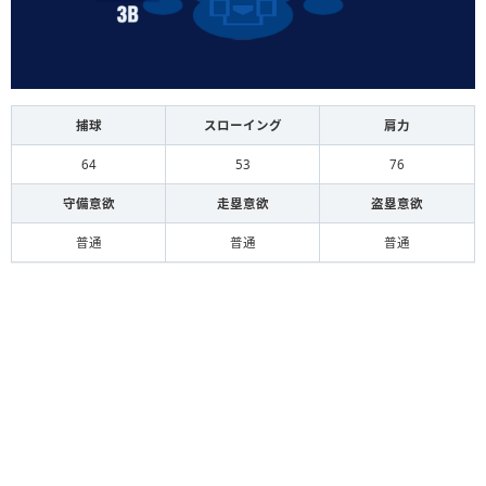
捕球
スローイング
肩力
64
53
76
守備意欲
走塁意欲
盗塁意欲
普通
普通
普通