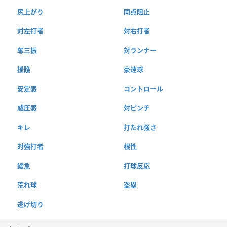
尻上がり
同点阻止
対左打者
対右打者
奪三振
対ランナー
援護
豪速球
安定感
コントロール
威圧感
対ピンチ
キレ
打たれ強さ
対強打者
根性
緩急
打球反応
荒れ球
盗塁
逃げ切り