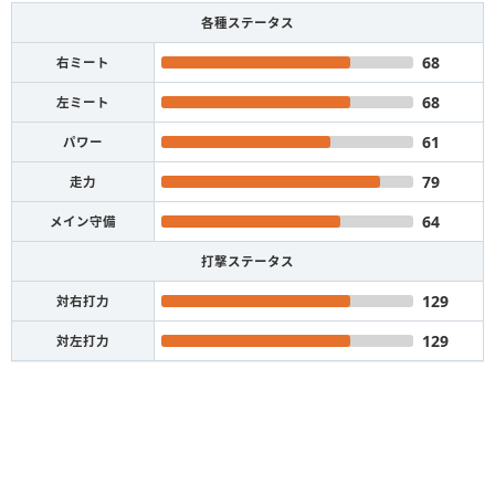
各種ステータス
68
右ミート
68
左ミート
61
パワー
79
走力
64
メイン守備
打撃ステータス
129
対右打力
129
対左打力