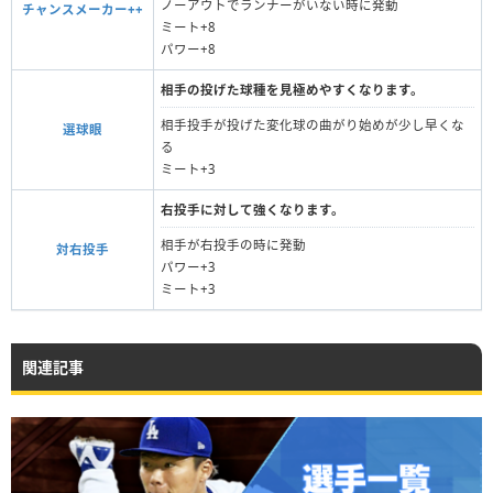
ノーアウトでランナーがいない時に発動
チャンスメーカー++
ミート+8
パワー+8
相手の投げた球種を見極めやすくなります。
相手投手が投げた変化球の曲がり始めが少し早くな
選球眼
る
ミート+3
右投手に対して強くなります。
相手が右投手の時に発動
対右投手
パワー+3
ミート+3
関連記事