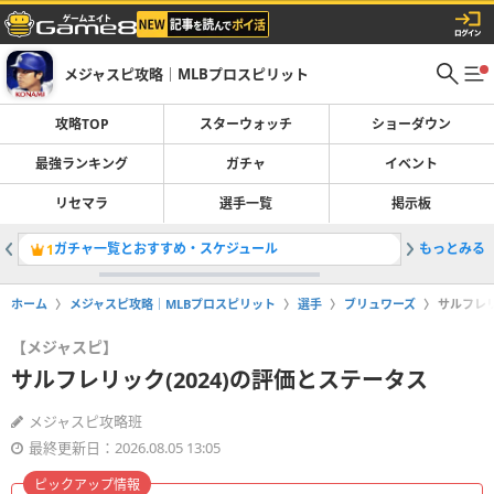
メジャスピ攻略｜MLBプロスピリット
攻略TOP
スターウォッチ
ショーダウン
最強ランキング
ガチャ
イベント
リセマラ
選手一覧
掲示板
ガチャ一覧とおすすめ・スケジュール
もっとみる
最強選手
1
2
ホーム
メジャスピ攻略｜MLBプロスピリット
選手
ブリュワーズ
サルフレリ
【メジャスピ】
サルフレリック(2024)の評価とステータス
メジャスピ攻略班
最終更新日：2026.08.05 13:05
ピックアップ情報