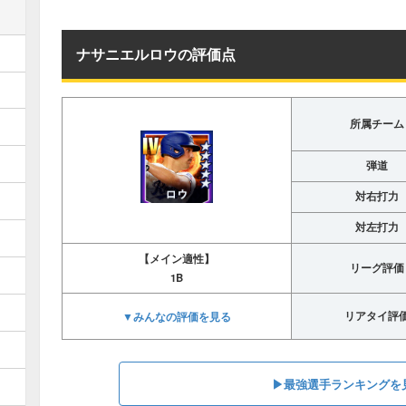
ナサニエルロウの評価点
所属チーム
弾道
対右打力
対左打力
【メイン適性】
リーグ評価
1B
▼みんなの評価を見る
リアタイ評
▶︎最強選手ランキングを