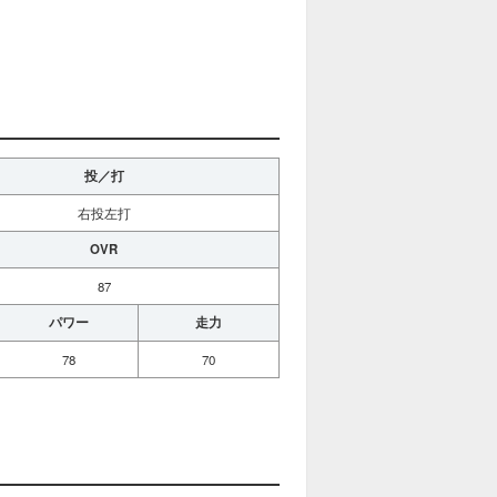
投／打
右投左打
OVR
87
パワー
走力
78
70