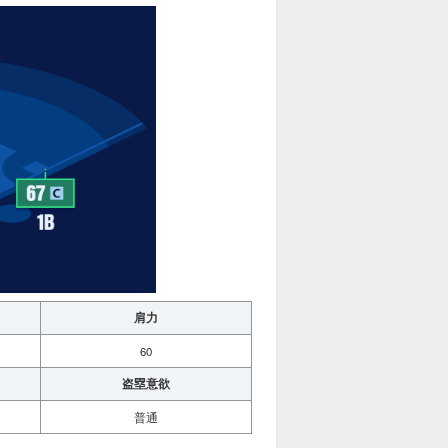
肩力
60
盗塁意欲
普通