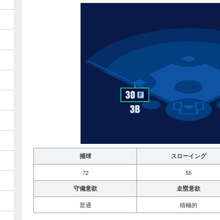
捕球
スローイング
72
55
守備意欲
走塁意欲
普通
積極的