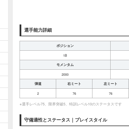
選手能力詳細
ポジション
1B
モメンタム
2000
弾道
右ミート
左ミート
2
76
76
※選手レベル75、限界突破5、特訓レベル10のステータスです
守備適性とステータス｜プレイスタイル