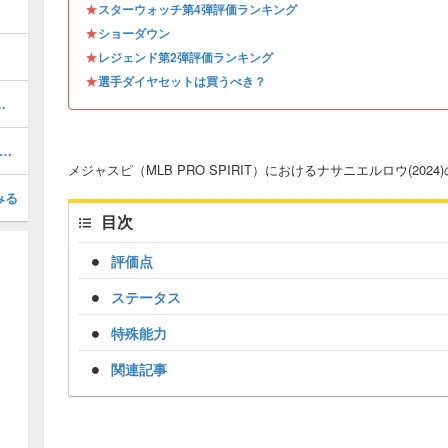
★
スターウォッチ第4弾評価ランキング
★
ショーダウン
★
レジェンド第2弾評価ランキング
★
選手ダイヤセットは買うべき？
 AS 1)の評価とステータス
ラーグラスノー(2026 S1)の評価とステータス
メジャスピ（MLB PRO SPIRIT）におけるナサニエルロウ(202
みる
目次
評価点
ステータス
特殊能力
関連記事