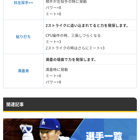
相手が左投手の時に発動
対左投手++
パワー+8
ミート+8
2ストライクに追い込まれてると力を発揮します。
CPU操作の時、三振しづらくなる
粘り打ち
ミート+3
2ストライクの時はさらにミート+3
満塁の場面で力を発揮します。
満塁時に発動
満塁男
ミート+8
パワー+8
関連記事