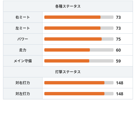
各種ステータス
73
右ミート
73
左ミート
75
パワー
60
走力
59
メイン守備
打撃ステータス
148
対右打力
148
対左打力