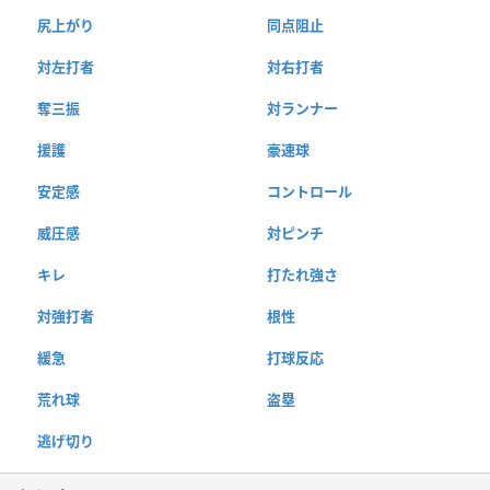
尻上がり
同点阻止
対左打者
対右打者
奪三振
対ランナー
援護
豪速球
安定感
コントロール
威圧感
対ピンチ
キレ
打たれ強さ
対強打者
根性
緩急
打球反応
荒れ球
盗塁
逃げ切り