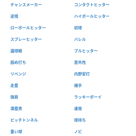
チャンスメーカー
コンタクトヒッター
逆境
ハイボールヒッター
ローボールヒッター
初球
スプレーヒッター
バレル
選球眼
プルヒッター
固め打ち
意外性
リベンジ
内野安打
走塁
捕手
強肩
ラッキーボーイ
満塁男
連発
ピッチトンネル
球持ち
重い球
ノビ