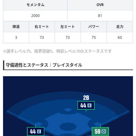
モメンタム
OVR
2000
81
弾道
右ミート
左ミート
パワー
走力
3
73
73
75
60
※選手レベル75、限界突破5、特訓レベル10のステータスです
守備適性とステータス｜プレイスタイル