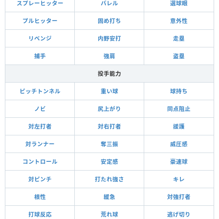
スプレーヒッター
バレル
選球眼
プルヒッター
固め打ち
意外性
リベンジ
内野安打
走塁
捕手
強肩
盗塁
投手能力
ピッチトンネル
重い球
球持ち
ノビ
尻上がり
同点阻止
対左打者
対右打者
援護
対ランナー
奪三振
威圧感
コントロール
安定感
豪速球
対ピンチ
打たれ強さ
キレ
根性
緩急
対強打者
打球反応
荒れ球
逃げ切り