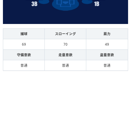
捕球
スローイング
肩力
69
70
49
守備意欲
走塁意欲
盗塁意欲
普通
普通
普通