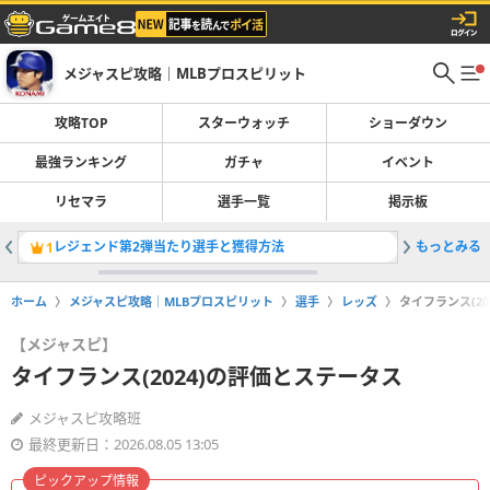
メジャスピ攻略｜MLBプロスピリット
攻略TOP
スターウォッチ
ショーダウン
最強ランキング
ガチャ
イベント
リセマラ
選手一覧
掲示板
レジェンド第2弾当たり選手と獲得方法
もっとみる
ミゲルカブ
1
2
ホーム
メジャスピ攻略｜MLBプロスピリット
選手
レッズ
タイフランス(2
【メジャスピ】
タイフランス(2024)の評価とステータス
メジャスピ攻略班
最終更新日：2026.08.05 13:05
ピックアップ情報