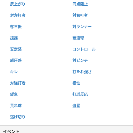
尻上がり
同点阻止
対左打者
対右打者
奪三振
対ランナー
援護
豪速球
安定感
コントロール
威圧感
対ピンチ
キレ
打たれ強さ
対強打者
根性
緩急
打球反応
荒れ球
盗塁
逃げ切り
イベント