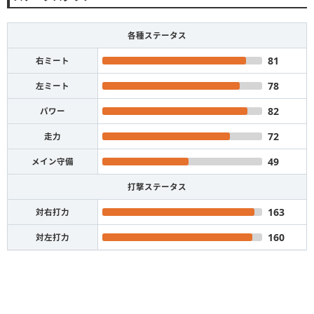
各種ステータス
81
右ミート
78
左ミート
82
パワー
72
走力
49
メイン守備
打撃ステータス
163
対右打力
160
対左打力