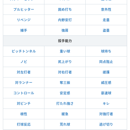
プルヒッター
固め打ち
意外性
リベンジ
内野安打
走塁
捕手
強肩
盗塁
投手能力
ピッチトンネル
重い球
球持ち
ノビ
尻上がり
同点阻止
対左打者
対右打者
援護
対ランナー
奪三振
威圧感
コントロール
安定感
豪速球
対ピンチ
打たれ強さ
キレ
根性
緩急
対強打者
打球反応
荒れ球
逃げ切り