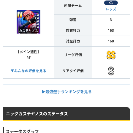
所属チーム
レッズ
弾道
3
対右打力
163
対左打力
160
【メイン適性】
リーグ評価
RF
▼みんなの評価を見る
リアタイ評価
▶︎最強選手ランキングを見る
ニックカステヤノスのステータス
ステータスグラフ