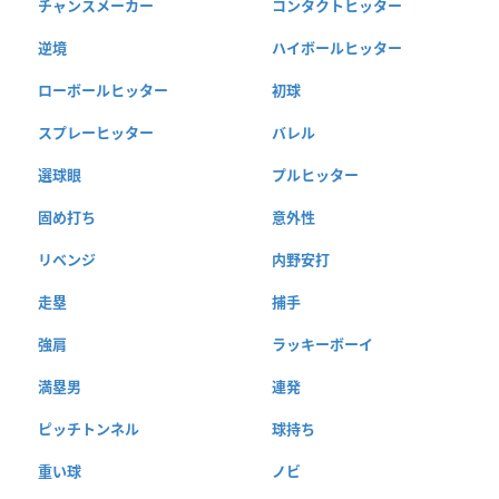
チャンスメーカー
コンタクトヒッター
逆境
ハイボールヒッター
ローボールヒッター
初球
スプレーヒッター
バレル
選球眼
プルヒッター
固め打ち
意外性
リベンジ
内野安打
走塁
捕手
強肩
ラッキーボーイ
満塁男
連発
ピッチトンネル
球持ち
重い球
ノビ