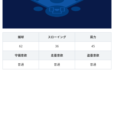
捕球
スローイング
肩力
62
36
45
守備意欲
走塁意欲
盗塁意欲
普通
普通
普通