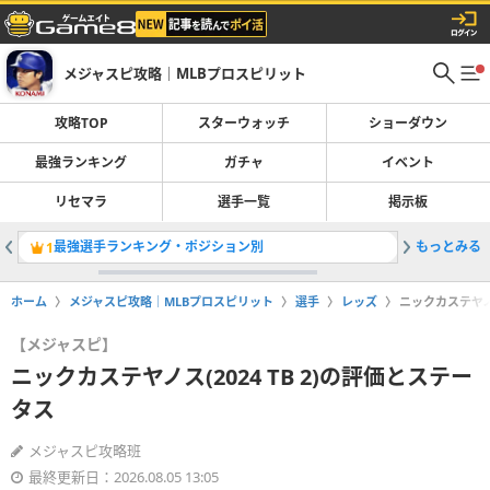
メジャスピ攻略｜MLBプロスピリット
攻略TOP
スターウォッチ
ショーダウン
最強ランキング
ガチャ
イベント
リセマラ
選手一覧
掲示板
最強選手ランキング・ポジション別
もっとみる
ソニーグレ
1
2
ホーム
メジャスピ攻略｜MLBプロスピリット
選手
レッズ
ニックカステヤノス
【メジャスピ】
ニックカステヤノス(2024 TB 2)の評価とステー
タス
メジャスピ攻略班
最終更新日：2026.08.05 13:05