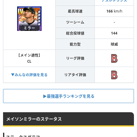
アスレチックス
最高球速
166
km/h
ツーシーム
-
総合投球値
144
能力型
球威
【メイン適性】
リーグ評価
CL
▼みんなの評価を見る
リアタイ評価
▶︎最強選手ランキングを見る
メイソンミラーのステータス