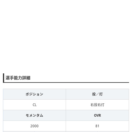
選手能力詳細
ポジション
投／打
CL
右投右打
モメンタム
OVR
2000
81