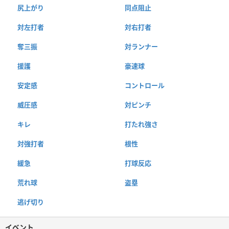
尻上がり
同点阻止
対左打者
対右打者
奪三振
対ランナー
援護
豪速球
安定感
コントロール
威圧感
対ピンチ
キレ
打たれ強さ
対強打者
根性
緩急
打球反応
荒れ球
盗塁
逃げ切り
イベント