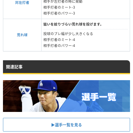
相手が左打者の時に発動
対左打者
相手打者のミート-3
相手打者のパワー-3
狙いを絞りづらい荒れ球を投げます。
投球のブレ幅が少し大きくなる
荒れ球
相手打者のミート-4
相手打者のパワー-4
関連記事
▶︎選手一覧を見る