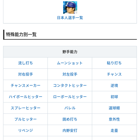
日本人選手一覧
特殊能力別一覧
野手能力
流し打ち
ムーンショット
粘り打ち
対右投手
対左投手
チャンス
チャンスメーカー
コンタクトヒッター
逆境
ハイボールヒッター
ローボールヒッター
初球
スプレーヒッター
バレル
選球眼
プルヒッター
固め打ち
意外性
リベンジ
内野安打
走塁