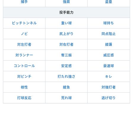
捕手
強肩
盗塁
投手能力
ピッチトンネル
重い球
球持ち
ノビ
尻上がり
同点阻止
対左打者
対右打者
援護
対ランナー
奪三振
威圧感
コントロール
安定感
豪速球
対ピンチ
打たれ強さ
キレ
根性
緩急
対強打者
打球反応
荒れ球
逃げ切り