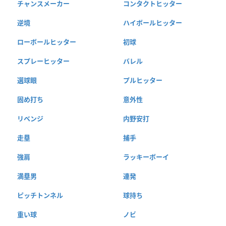
チャンスメーカー
コンタクトヒッター
逆境
ハイボールヒッター
ローボールヒッター
初球
スプレーヒッター
バレル
選球眼
プルヒッター
固め打ち
意外性
リベンジ
内野安打
走塁
捕手
強肩
ラッキーボーイ
満塁男
連発
ピッチトンネル
球持ち
重い球
ノビ