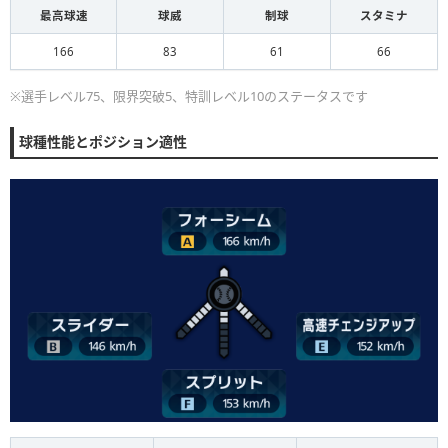
最高球速
球威
制球
スタミナ
166
83
61
66
※選手レベル75、限界突破5、特訓レベル10のステータスです
球種性能とポジション適性