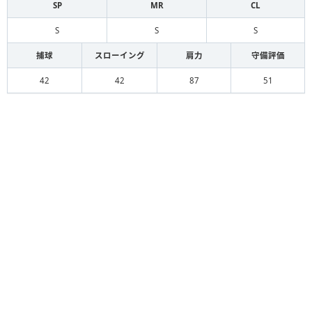
SP
MR
CL
S
S
S
捕球
スローイング
肩力
守備評価
42
42
87
51