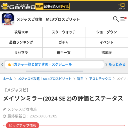
メジャスピ攻略｜MLBプロスピリット
攻略TOP
スターウォッチ
ショーダウン
最強ランキング
ガチャ
イベント
リセマラ
選手一覧
掲示板
ガチャ一覧とおすすめ・スケジュール
もっとみる
ジェイコブ
1
2
ホーム
メジャスピ攻略｜MLBプロスピリット
選手
アスレチックス
メイソン
【メジャスピ】
メイソンミラー(2024 SE 2)の評価とステータス
メジャスピ攻略班
最終更新日：2026.08.05 13:05
ピックアップ情報