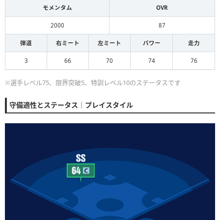
モメンタム
OVR
2000
87
弾道
右ミート
左ミート
パワー
走力
3
66
70
74
76
※選手レベル75、限界突破5、特訓レベル10のステータスです
守備適性とステータス｜プレイスタイル