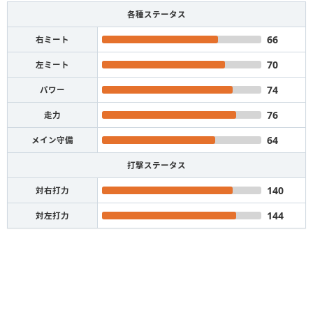
各種ステータス
66
右ミート
70
左ミート
74
パワー
76
走力
64
メイン守備
打撃ステータス
140
対右打力
144
対左打力