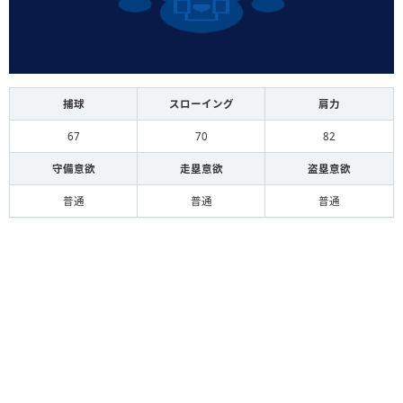
捕球
スローイング
肩力
67
70
82
守備意欲
走塁意欲
盗塁意欲
普通
普通
普通