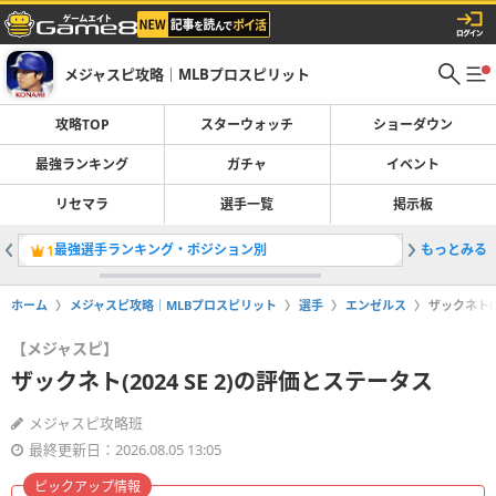
メジャスピ攻略｜MLBプロスピリット
攻略TOP
スターウォッチ
ショーダウン
最強ランキング
ガチャ
イベント
リセマラ
選手一覧
掲示板
最強選手ランキング・ポジション別
もっとみる
ガチャ一
1
2
ホーム
メジャスピ攻略｜MLBプロスピリット
選手
エンゼルス
ザックネト(2
【メジャスピ】
ザックネト(2024 SE 2)の評価とステータス
メジャスピ攻略班
最終更新日：2026.08.05 13:05
ピックアップ情報