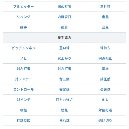
プルヒッター
固め打ち
意外性
リベンジ
内野安打
走塁
捕手
強肩
盗塁
投手能力
ピッチトンネル
重い球
球持ち
ノビ
尻上がり
同点阻止
対左打者
対右打者
援護
対ランナー
奪三振
威圧感
コントロール
安定感
豪速球
対ピンチ
打たれ強さ
キレ
根性
緩急
対強打者
打球反応
荒れ球
逃げ切り