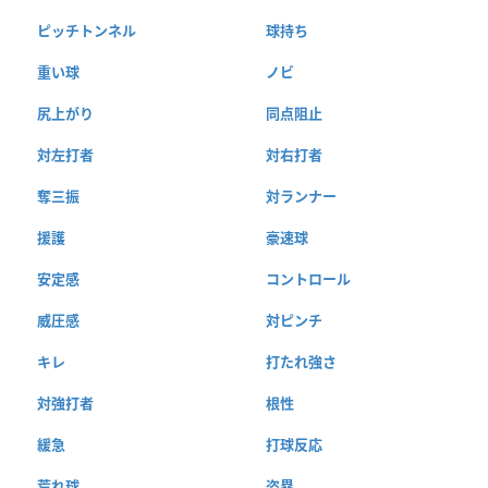
ピッチトンネル
球持ち
重い球
ノビ
尻上がり
同点阻止
対左打者
対右打者
奪三振
対ランナー
援護
豪速球
安定感
コントロール
威圧感
対ピンチ
キレ
打たれ強さ
対強打者
根性
緩急
打球反応
荒れ球
盗塁