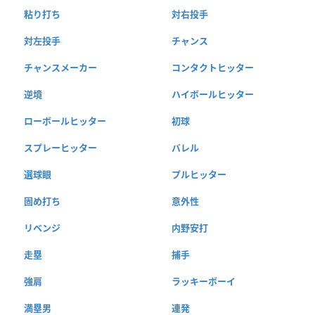
粘り打ち
対右投手
対左投手
チャンス
チャンスメーカー
コンタクトヒッター
逆境
ハイボールヒッター
ローボールヒッター
初球
スプレーヒッター
バレル
選球眼
プルヒッター
固め打ち
意外性
リベンジ
内野安打
走塁
捕手
強肩
ラッキーボーイ
満塁男
連発