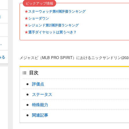
ピックアップ情報
★
スターウォッチ第4弾評価ランキング
法
★
ショーダウン
★
レジェンド第2弾評価ランキング
★
選手ダイヤセットは買うべき？
 AS 1)の評価とステータス
みる
メジャスピ（MLB PRO SPIRIT）におけるニックサンドリン(202
目次
評価点
ステータス
特殊能力
関連記事