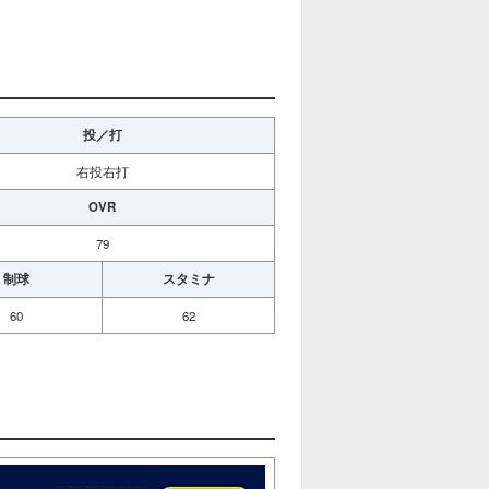
投／打
右投右打
OVR
79
制球
スタミナ
60
62