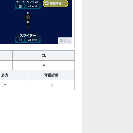
拡大
CL
F
肩力
守備評価
71
50