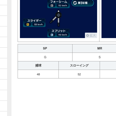
拡大
SP
MR
G
S
捕球
スローイング
48
52