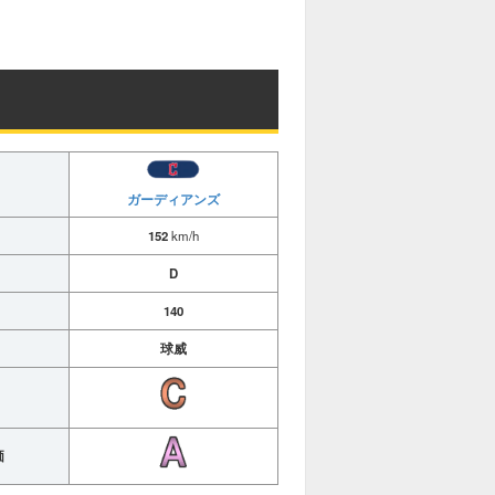
ガーディアンズ
152
km/h
D
140
球威
価