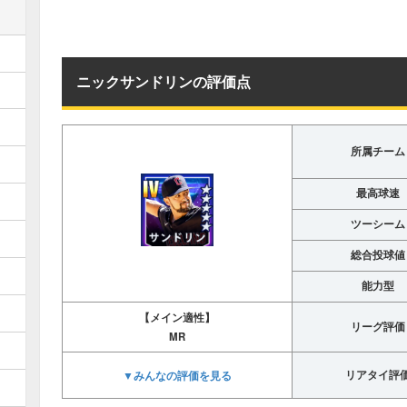
ニックサンドリンの評価点
所属チーム
最高球速
ツーシーム
総合投球値
能力型
【メイン適性】
リーグ評価
MR
▼みんなの評価を見る
リアタイ評