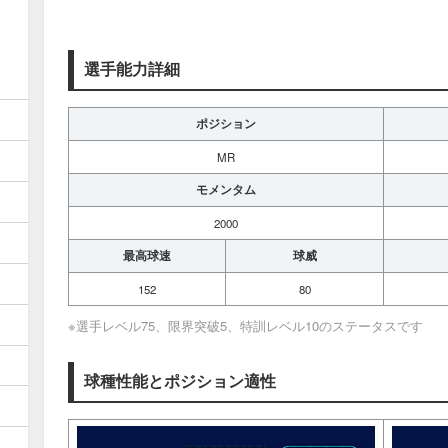
選手能力詳細
ポジション
MR
モメンタム
2000
最高球速
球威
152
80
※選手レベル75、限界突破5、特訓レベル10のステータスです
球種性能とポジション適性