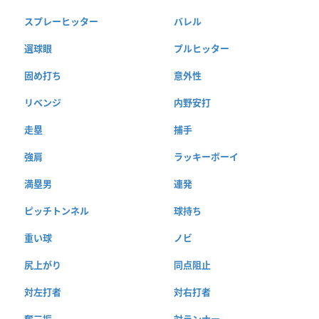
スプレーヒッター
バレル
選球眼
プルヒッター
固め打ち
意外性
リベンジ
内野安打
走塁
捕手
強肩
ラッキーボーイ
満塁男
連発
ピッチトンネル
球持ち
重い球
ノビ
尻上がり
同点阻止
対左打者
対右打者