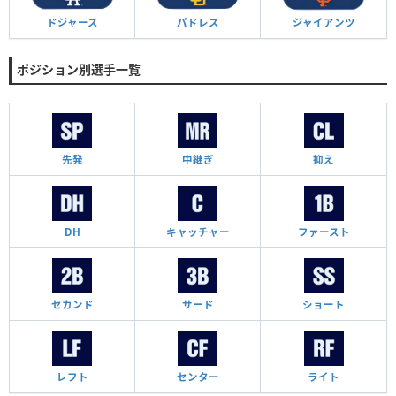
ドジャース
パドレス
ジャイアンツ
ポジション別選手一覧
先発
中継ぎ
抑え
DH
キャッチャー
ファースト
セカンド
サード
ショート
レフト
センター
ライト