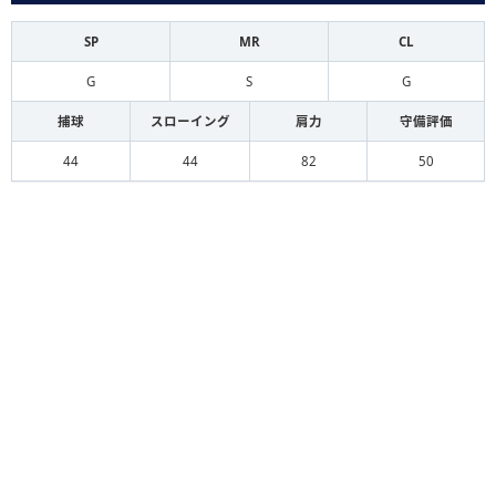
SP
MR
CL
G
S
G
捕球
スローイング
肩力
守備評価
44
44
82
50