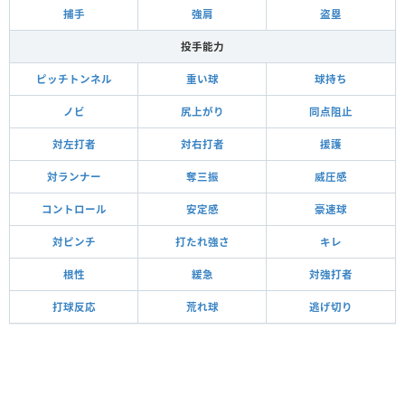
捕手
強肩
盗塁
投手能力
ピッチトンネル
重い球
球持ち
ノビ
尻上がり
同点阻止
対左打者
対右打者
援護
対ランナー
奪三振
威圧感
コントロール
安定感
豪速球
対ピンチ
打たれ強さ
キレ
根性
緩急
対強打者
打球反応
荒れ球
逃げ切り