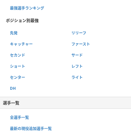
最強選手ランキング
ポジション別最強
先発
リリーフ
キャッチャー
ファースト
セカンド
サード
ショート
レフト
センター
ライト
DH
選手一覧
全選手一覧
最新の現役追加選手一覧