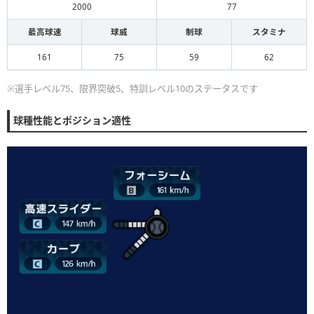
2000
77
最高球速
球威
制球
スタミナ
161
75
59
62
※選手レベル75、限界突破5、特訓レベル10のステータスです
球種性能とポジション適性