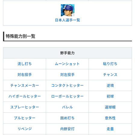
日本人選手一覧
特殊能力別一覧
野手能力
流し打ち
ムーンショット
粘り打ち
対右投手
対左投手
チャンス
チャンスメーカー
コンタクトヒッター
逆境
ハイボールヒッター
ローボールヒッター
初球
スプレーヒッター
バレル
選球眼
プルヒッター
固め打ち
意外性
リベンジ
内野安打
走塁