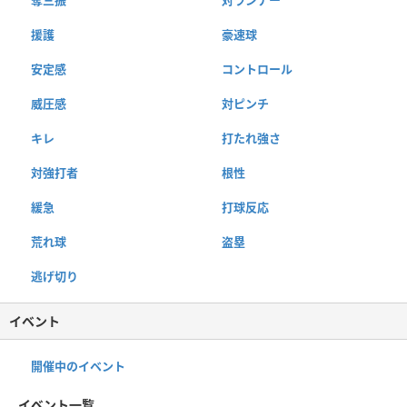
奪三振
対ランナー
援護
豪速球
安定感
コントロール
威圧感
対ピンチ
キレ
打たれ強さ
対強打者
根性
緩急
打球反応
荒れ球
盗塁
逃げ切り
イベント
開催中のイベント
イベント一覧