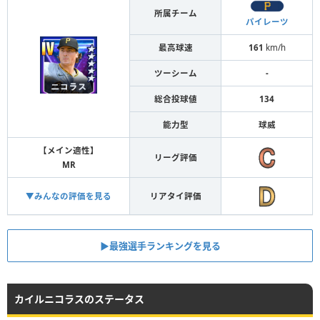
所属チーム
パイレーツ
最高球速
161
km/h
ツーシーム
-
総合投球値
134
能力型
球威
【メイン適性】
リーグ評価
MR
▼みんなの評価を見る
リアタイ評価
▶︎最強選手ランキングを見る
カイルニコラスのステータス