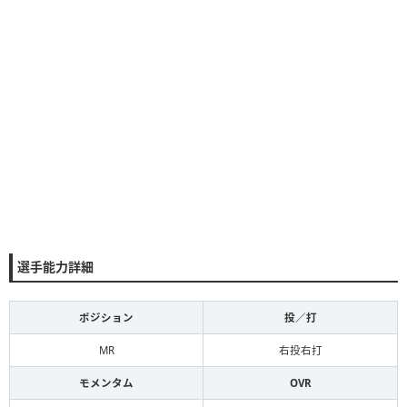
選手能力詳細
ポジション
投／打
MR
右投右打
モメンタム
OVR