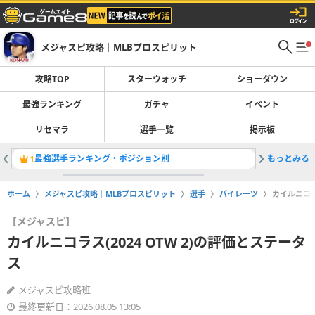
メジャスピ攻略｜MLBプロスピリット
攻略TOP
スターウォッチ
ショーダウン
最強ランキング
ガチャ
イベント
リセマラ
選手一覧
掲示板
最強選手ランキング・ポジション別
もっとみる
レジェン
1
2
ホーム
メジャスピ攻略｜MLBプロスピリット
選手
パイレーツ
カイルニコラ
【メジャスピ】
カイルニコラス(2024 OTW 2)の評価とステータ
ス
メジャスピ攻略班
最終更新日：2026.08.05 13:05