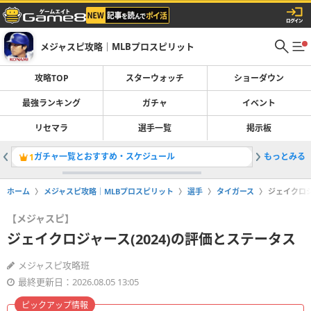
メジャスピ攻略｜MLBプロスピリット
攻略TOP
スターウォッチ
ショーダウン
最強ランキング
ガチャ
イベント
リセマラ
選手一覧
掲示板
ガチャ一覧とおすすめ・スケジュール
もっとみる
吉田正尚(
1
2
ホーム
メジャスピ攻略｜MLBプロスピリット
選手
タイガース
ジェイクロジ
【メジャスピ】
ジェイクロジャース(2024)の評価とステータス
メジャスピ攻略班
最終更新日：2026.08.05 13:05
ピックアップ情報