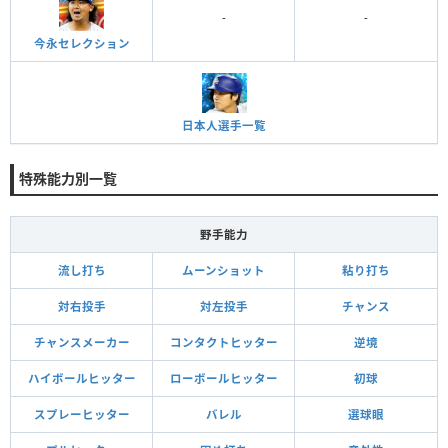
-
-
今永セレクション
日本人選手一覧
特殊能力別一覧
野手能力
流し打ち
ムーンショット
粘り打ち
対右投手
対左投手
チャンス
チャンスメーカー
コンタクトヒッター
逆境
ハイボールヒッター
ローボールヒッター
初球
スプレーヒッター
バレル
選球眼