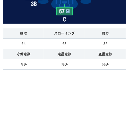
捕球
スローイング
肩力
64
68
82
守備意欲
走塁意欲
盗塁意欲
普通
普通
普通