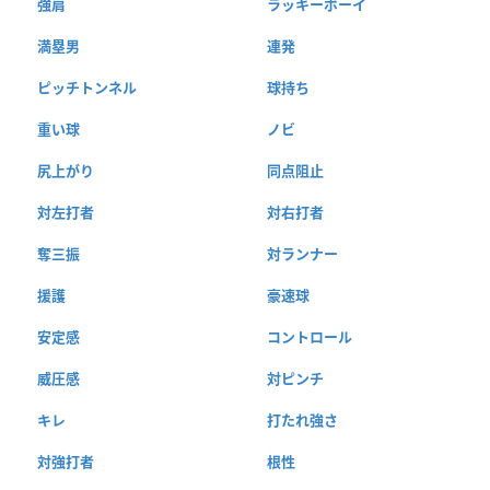
強肩
ラッキーボーイ
満塁男
連発
ピッチトンネル
球持ち
重い球
ノビ
尻上がり
同点阻止
対左打者
対右打者
奪三振
対ランナー
援護
豪速球
安定感
コントロール
威圧感
対ピンチ
キレ
打たれ強さ
対強打者
根性