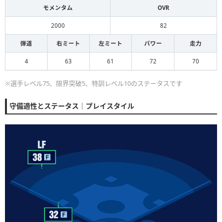
モメンタム
OVR
2000
82
弾道
右ミート
左ミート
パワー
走力
4
63
61
72
70
※選手レベル75、限界突破5、特訓レベル10のステータスです
守備適性とステータス｜プレイスタイル