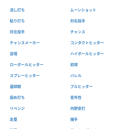
流し打ち
ムーンショット
粘り打ち
対右投手
対左投手
チャンス
チャンスメーカー
コンタクトヒッター
逆境
ハイボールヒッター
ローボールヒッター
初球
スプレーヒッター
バレル
選球眼
プルヒッター
固め打ち
意外性
リベンジ
内野安打
走塁
捕手