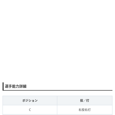
選手能力詳細
ポジション
投／打
C
右投右打