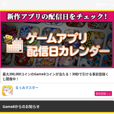
新作ゲーム
最大300,000コインのGame8コインが当たる！30秒で引ける事前登録く
じ開催中！
るぅみマスター
事前登録くじ
Game8からのお知らせ