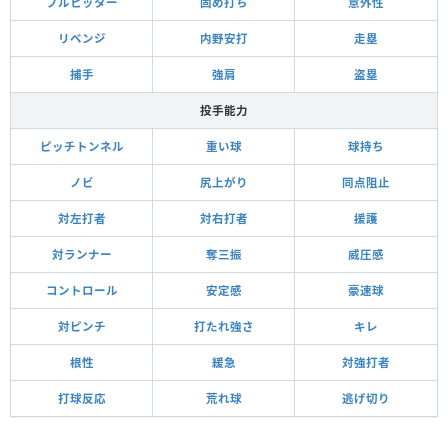
プルヒッター
固め打ち
意外性
リベンジ
内野安打
走塁
捕手
強肩
盗塁
投手能力
ピッチトンネル
重い球
球持ち
ノビ
尻上がり
同点阻止
対左打者
対右打者
援護
対ランナー
奪三振
威圧感
コントロール
安定感
豪速球
対ピンチ
打たれ強さ
キレ
根性
緩急
対強打者
打球反応
荒れ球
逃げ切り