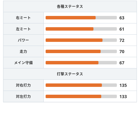
各種ステータス
63
右ミート
61
左ミート
72
パワー
70
走力
67
メイン守備
打撃ステータス
135
対右打力
133
対左打力