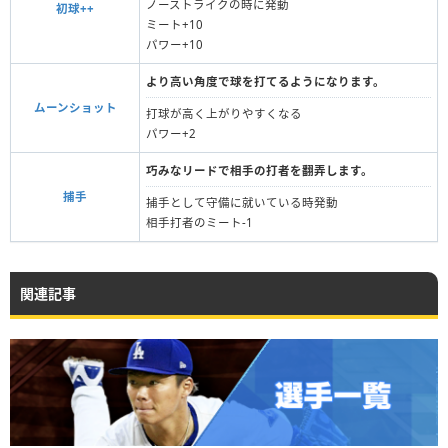
ノーストライクの時に発動
初球++
ミート+10
パワー+10
より高い角度で球を打てるようになります。
ムーンショット
打球が高く上がりやすくなる
パワー+2
巧みなリードで相手の打者を翻弄します。
捕手
捕手として守備に就いている時発動
相手打者のミート-1
関連記事