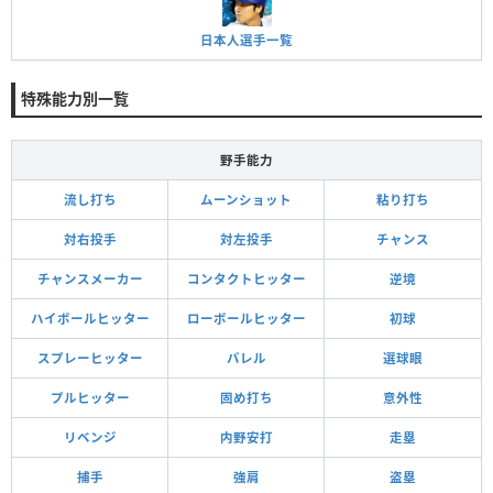
日本人選手一覧
特殊能力別一覧
野手能力
流し打ち
ムーンショット
粘り打ち
対右投手
対左投手
チャンス
チャンスメーカー
コンタクトヒッター
逆境
ハイボールヒッター
ローボールヒッター
初球
スプレーヒッター
バレル
選球眼
プルヒッター
固め打ち
意外性
リベンジ
内野安打
走塁
捕手
強肩
盗塁