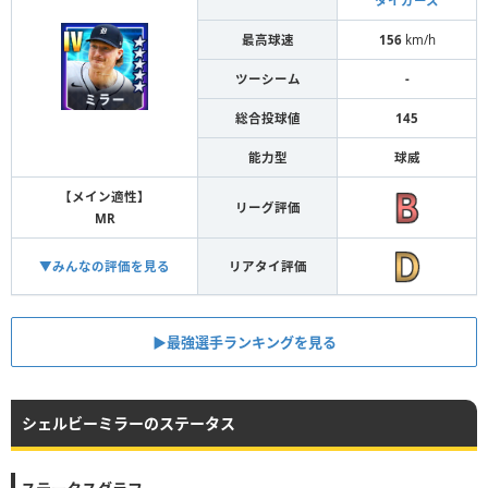
タイガース
最高球速
156
km/h
ツーシーム
-
総合投球値
145
能力型
球威
【メイン適性】
リーグ評価
MR
▼みんなの評価を見る
リアタイ評価
▶︎最強選手ランキングを見る
シェルビーミラーのステータス