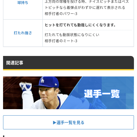
上方向の球種を投げる時、ナイスピッチまたはベス
球持ち
トピッチなら着弾点がわずかに遅れて表示される
相手打者のパワー-3
ヒットを打てれても動揺しにくくなります。
打たれ強さ
打たれても動揺状態になりにくい
相手打者のミート-3
関連記事
▶︎選手一覧を見る