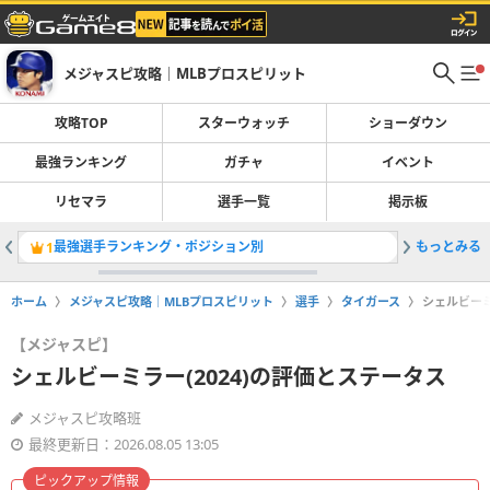
メジャスピ攻略｜MLBプロスピリット
攻略TOP
スターウォッチ
ショーダウン
最強ランキング
ガチャ
イベント
リセマラ
選手一覧
掲示板
最強選手ランキング・ポジション別
もっとみる
ガチャ一
1
2
ホーム
メジャスピ攻略｜MLBプロスピリット
選手
タイガース
シェルビーミ
【メジャスピ】
シェルビーミラー(2024)の評価とステータス
メジャスピ攻略班
最終更新日：2026.08.05 13:05
ピックアップ情報