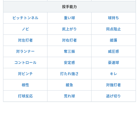
投手能力
ピッチトンネル
重い球
球持ち
ノビ
尻上がり
同点阻止
対左打者
対右打者
援護
対ランナー
奪三振
威圧感
コントロール
安定感
豪速球
対ピンチ
打たれ強さ
キレ
根性
緩急
対強打者
打球反応
荒れ球
逃げ切り