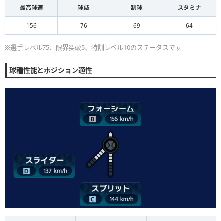
最高球速
球威
制球
スタミナ
156
76
69
64
※選手レベル75、限界突破5、特訓レベル10のステータスです
球種性能とポジション適性