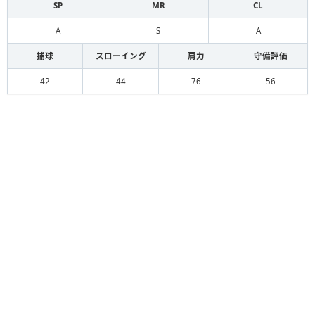
SP
MR
CL
A
S
A
捕球
スローイング
肩力
守備評価
42
44
76
56