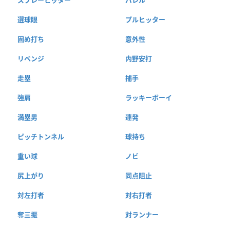
スプレーヒッター
バレル
選球眼
プルヒッター
固め打ち
意外性
リベンジ
内野安打
走塁
捕手
強肩
ラッキーボーイ
満塁男
連発
ピッチトンネル
球持ち
重い球
ノビ
尻上がり
同点阻止
対左打者
対右打者
奪三振
対ランナー