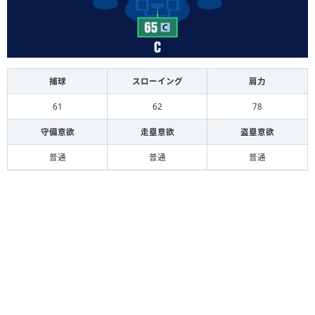
捕球
スローイング
肩力
61
62
78
守備意欲
走塁意欲
盗塁意欲
普通
普通
普通