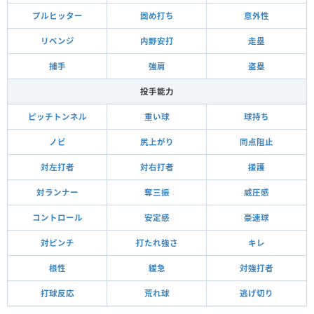
プルヒッター
固め打ち
意外性
リベンジ
内野安打
走塁
捕手
強肩
盗塁
投手能力
ピッチトンネル
重い球
球持ち
ノビ
尻上がり
同点阻止
対左打者
対右打者
援護
対ランナー
奪三振
威圧感
コントロール
安定感
豪速球
対ピンチ
打たれ強さ
キレ
根性
緩急
対強打者
打球反応
荒れ球
逃げ切り