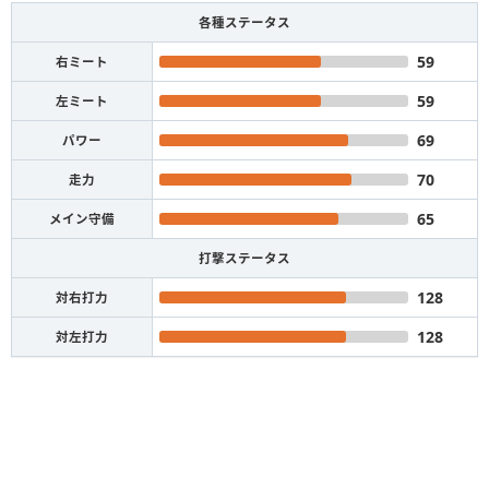
各種ステータス
59
右ミート
59
左ミート
69
パワー
70
走力
65
メイン守備
打撃ステータス
128
対右打力
128
対左打力