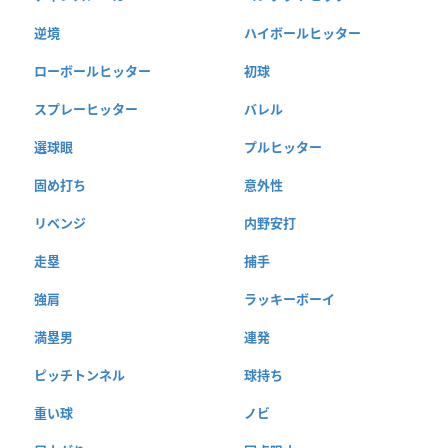
逆境
ハイボールヒッター
ローボールヒッター
初球
スプレーヒッター
バレル
選球眼
プルヒッター
固め打ち
意外性
リベンジ
内野安打
走塁
捕手
強肩
ラッキーボーイ
満塁男
連発
ピッチトンネル
球持ち
重い球
ノビ