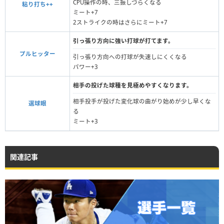
CPU操作の時、三振しづらくなる
粘り打ち++
ミート+7
2ストライクの時はさらにミート+7
引っ張り方向に強い打球が打てます。
プルヒッター
引っ張り方向への打球が失速しにくくなる
パワー+3
相手の投げた球種を見極めやすくなります。
相手投手が投げた変化球の曲がり始めが少し早くな
選球眼
る
ミート+3
関連記事