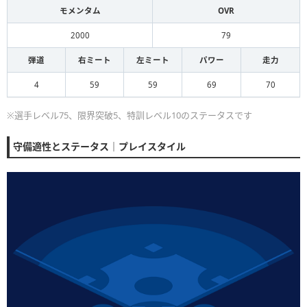
モメンタム
OVR
2000
79
弾道
右ミート
左ミート
パワー
走力
4
59
59
69
70
※選手レベル75、限界突破5、特訓レベル10のステータスです
守備適性とステータス｜プレイスタイル