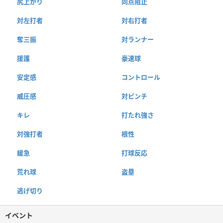
尻上がり
同点阻止
対左打者
対右打者
奪三振
対ランナー
援護
豪速球
安定感
コントロール
威圧感
対ピンチ
キレ
打たれ強さ
対強打者
根性
緩急
打球反応
荒れ球
盗塁
逃げ切り
イベント