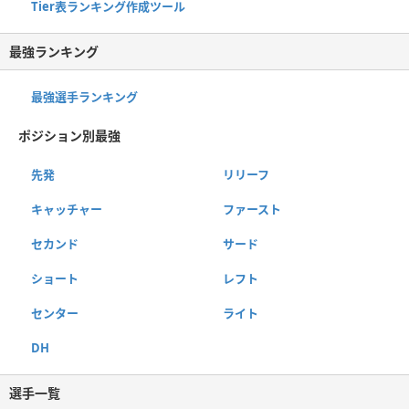
Tier表ランキング作成ツール
最強ランキング
最強選手ランキング
ポジション別最強
先発
リリーフ
キャッチャー
ファースト
セカンド
サード
ショート
レフト
センター
ライト
DH
選手一覧