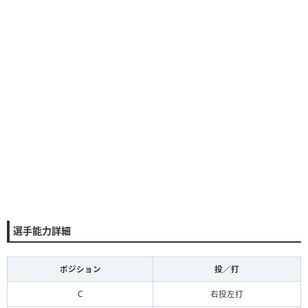
選手能力詳細
ポジション
投／打
C
右投左打