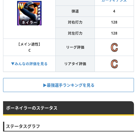
ガーディアンズ
弾道
4
対右打力
128
対左打力
128
【メイン適性】
リーグ評価
C
▼みんなの評価を見る
リアタイ評価
▶︎最強選手ランキングを見る
ボーネイラーのステータス
ステータスグラフ