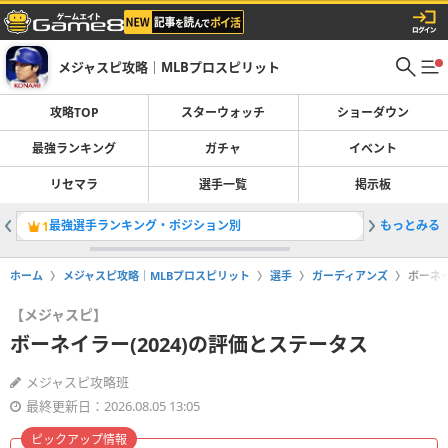
メジャスピ攻略｜MLBプロスピリット
攻略TOP
スターウォッチ
ショーダウン
最強ランキング
ガチャ
イベント
リセマラ
選手一覧
掲示板
最強選手ランキング・ポジション別
もっとみる
ショーダ
1
2
ホーム
メジャスピ攻略｜MLBプロスピリット
選手
ガーディアンズ
ボーネイ
【メジャスピ】
ボーネイラー(2024)の評価とステータス
メジャスピ攻略班
最終更新日：2026.08.05 13:05
ピックアップ情報