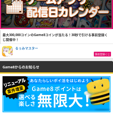
最大300,000コインのGame8コインが当たる！30秒で引ける事前登録く
じ開催中！
るぅみマスター
事前登録くじ
Game8からのお知らせ