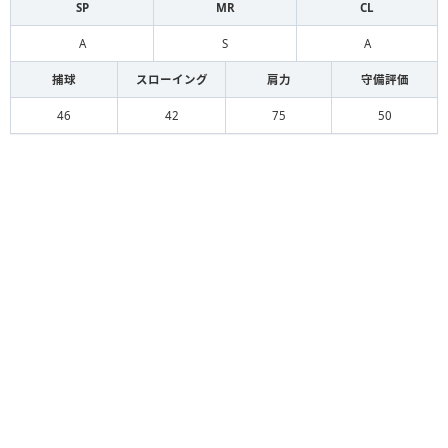
SP
MR
CL
A
S
A
捕球
スローイング
肩力
守備評価
46
42
75
50