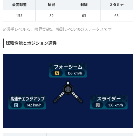
最高球速
球威
制球
スタミナ
155
82
63
63
※選手レベル75、限界突破5、特訓レベル10のステータスです
球種性能とポジション適性