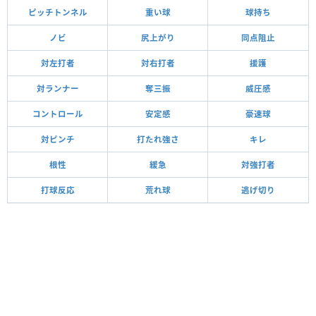
ピッチトンネル
重い球
球持ち
ノビ
尻上がり
同点阻止
対左打者
対右打者
援護
対ランナー
奪三振
威圧感
コントロール
安定感
豪速球
対ピンチ
打たれ強さ
キレ
根性
緩急
対強打者
打球反応
荒れ球
逃げ切り