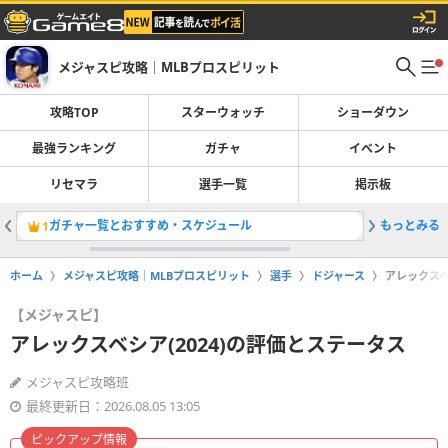
メジャスピ攻略｜MLBプロスピリット
攻略TOP
スターウォッチ
ショーダウン
最強ランキング
ガチャ
イベント
リセマラ
選手一覧
掲示板
ガチャ一覧とおすすめ・スケジュール
もっとみる
大谷翔平(
1
2
ホーム
メジャスピ攻略｜MLBプロスピリット
選手
ドジャース
アレックスベ
【メジャスピ】
アレックスベシア(2024)の評価とステータス
メジャスピ攻略班
最終更新日：2026.08.05 13:05
ピックアップ情報