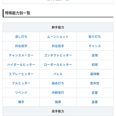
特殊能力別一覧
野手能力
流し打ち
ムーンショット
粘り打ち
対右投手
対左投手
チャンス
チャンスメーカー
コンタクトヒッター
逆境
ハイボールヒッター
ローボールヒッター
初球
スプレーヒッター
バレル
選球眼
プルヒッター
固め打ち
意外性
リベンジ
内野安打
走塁
捕手
強肩
盗塁
投手能力