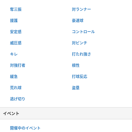
奪三振
対ランナー
援護
豪速球
安定感
コントロール
威圧感
対ピンチ
キレ
打たれ強さ
対強打者
根性
緩急
打球反応
荒れ球
盗塁
逃げ切り
イベント
開催中のイベント