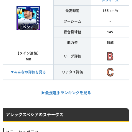
ドジャース
最高球速
155
km/h
ツーシーム
-
総合投球値
145
能力型
球威
【メイン適性】
リーグ評価
MR
▼みんなの評価を見る
リアタイ評価
▶︎最強選手ランキングを見る
アレックスベシアのステータス