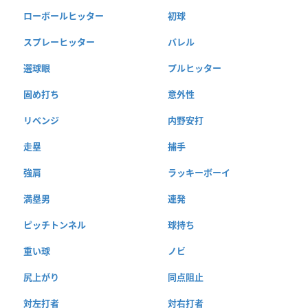
ローボールヒッター
初球
スプレーヒッター
バレル
選球眼
プルヒッター
固め打ち
意外性
リベンジ
内野安打
走塁
捕手
強肩
ラッキーボーイ
満塁男
連発
ピッチトンネル
球持ち
重い球
ノビ
尻上がり
同点阻止
対左打者
対右打者