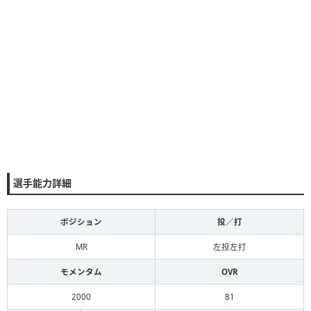
選手能力詳細
ポジション
投／打
MR
左投左打
モメンタム
OVR
2000
81