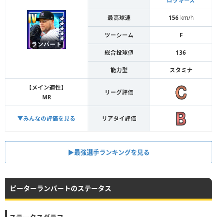
ロッキーズ
最高球速
156
km/h
ツーシーム
F
総合投球値
136
能力型
スタミナ
【メイン適性】
リーグ評価
MR
▼みんなの評価を見る
リアタイ評価
▶︎最強選手ランキングを見る
ピーターランバートのステータス