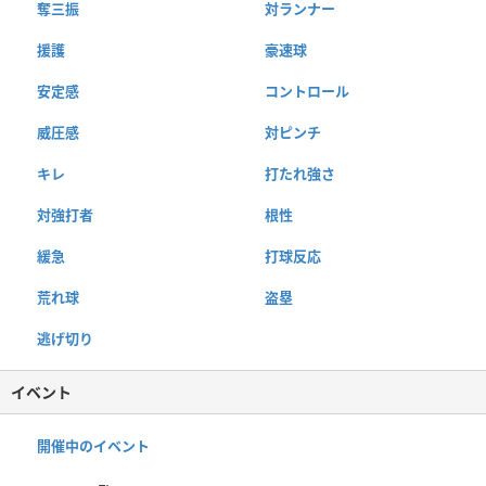
奪三振
対ランナー
援護
豪速球
安定感
コントロール
威圧感
対ピンチ
キレ
打たれ強さ
対強打者
根性
緩急
打球反応
荒れ球
盗塁
逃げ切り
イベント
開催中のイベント