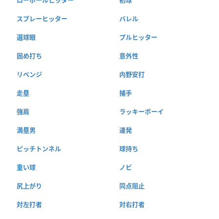
スプレーヒッター
バレル
選球眼
プルヒッター
固め打ち
意外性
リベンジ
内野安打
走塁
捕手
強肩
ラッキーボーイ
満塁男
連発
ピッチトンネル
球持ち
重い球
ノビ
尻上がり
同点阻止
対左打者
対右打者