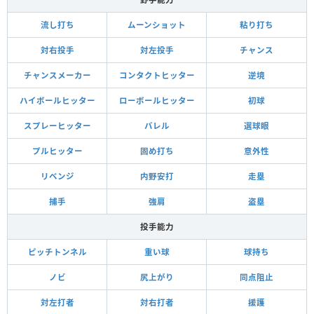
流し打ち
ムーンショット
粘り打ち
対右投手
対左投手
チャンス
チャンスメーカー
コンタクトヒッター
逆境
ハイボールヒッター
ローボールヒッター
初球
スプレーヒッター
バレル
選球眼
プルヒッター
固め打ち
意外性
リベンジ
内野安打
走塁
捕手
強肩
盗塁
投手能力
ピッチトンネル
重い球
球持ち
ノビ
尻上がり
同点阻止
対左打者
対右打者
援護