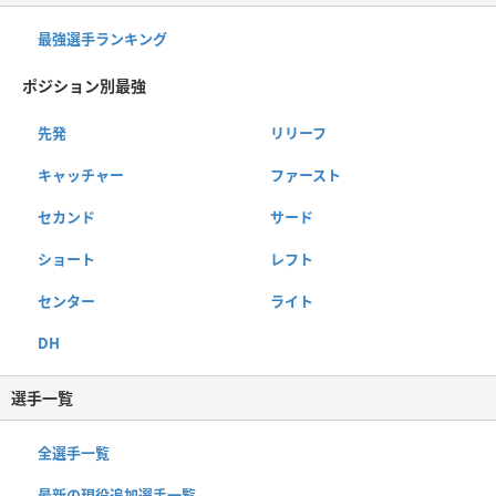
最強選手ランキング
ポジション別最強
先発
リリーフ
キャッチャー
ファースト
セカンド
サード
ショート
レフト
センター
ライト
DH
選手一覧
全選手一覧
最新の現役追加選手一覧