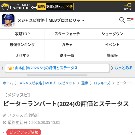
メジャスピ攻略｜MLBプロスピリット
攻略TOP
スターウォッチ
ショーダウン
最強ランキング
ガチャ
イベント
リセマラ
選手一覧
掲示板
山本由伸(2026 S1)の評価とステータス
もっとみる
最強選手
1
2
ホーム
メジャスピ攻略｜MLBプロスピリット
選手
ロッキーズ
ピーターラン
【メジャスピ】
ピーターランバート(2024)の評価とステータス
メジャスピ攻略班
最終更新日：2026.08.05 13:05
ピックアップ情報