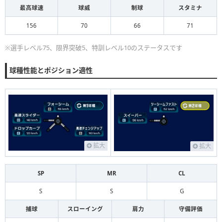
最高球速
球威
制球
スタミナ
156
70
66
71
※選手レベル75、限界突破5、特訓レベル10のステータスです
球種性能とポジション適性
拡大
拡大
SP
MR
CL
S
S
G
捕球
スローイング
肩力
守備評価