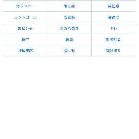
対ランナー
奪三振
威圧感
コントロール
安定感
豪速球
対ピンチ
打たれ強さ
キレ
根性
緩急
対強打者
打球反応
荒れ球
逃げ切り