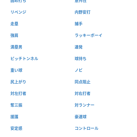
固め打ち
意外性
リベンジ
内野安打
走塁
捕手
強肩
ラッキーボーイ
満塁男
連発
ピッチトンネル
球持ち
重い球
ノビ
尻上がり
同点阻止
対左打者
対右打者
奪三振
対ランナー
援護
豪速球
安定感
コントロール