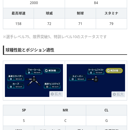
2000
84
最高球速
球威
制球
スタミナ
158
72
71
79
※選手レベル75、限界突破5、特訓レベル10のステータスです
球種性能とポジション適性
拡大
拡大
SP
MR
CL
S
C
G