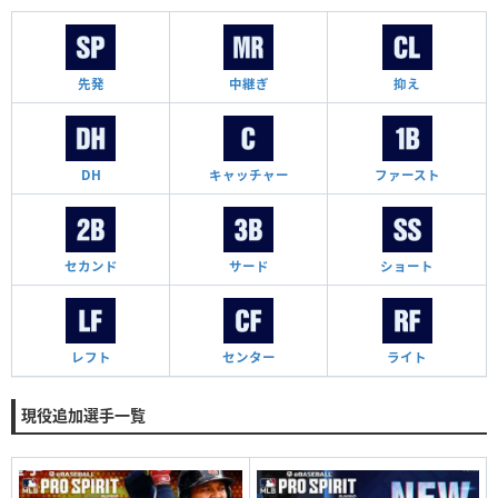
先発
中継ぎ
抑え
DH
キャッチャー
ファースト
セカンド
サード
ショート
レフト
センター
ライト
現役追加選手一覧