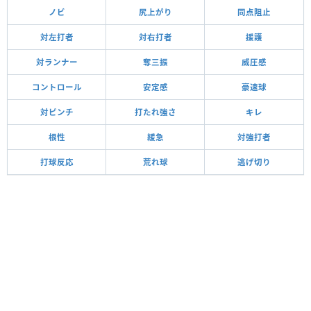
ノビ
尻上がり
同点阻止
対左打者
対右打者
援護
対ランナー
奪三振
威圧感
コントロール
安定感
豪速球
対ピンチ
打たれ強さ
キレ
根性
緩急
対強打者
打球反応
荒れ球
逃げ切り