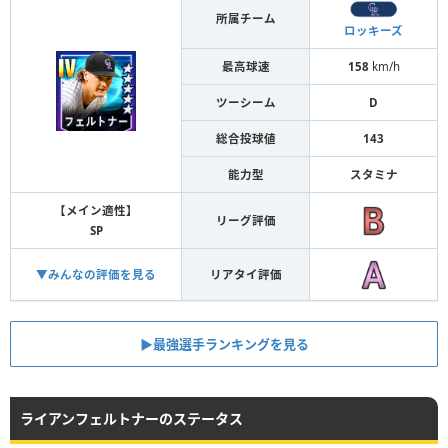
所属チーム
ロッキーズ
最高球速
158
km/h
ツーシーム
D
総合投球値
143
能力型
スタミナ
【メイン適性】
リーグ評価
SP
▼みんなの評価を見る
リアタイ評価
▶︎最強選手ランキングを見る
ライアンフェルトナーのステータス