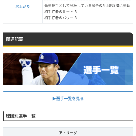
先発投手として登板している試合の5回表以降に発動
尻上がり
相手打者のミート-3
相手打者のパワー-3
関連記事
▶︎選手一覧を見る
球団別選手一覧
ア・リーグ