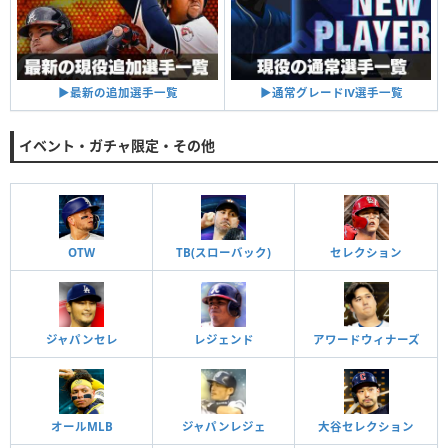
▶︎通常グレードⅣ選手一覧
▶︎最新の追加選手一覧
イベント・ガチャ限定・その他
OTW
TB(スローバック)
セレクション
ジャパンセレ
レジェンド
アワードウィナーズ
オールMLB
ジャパンレジェ
大谷セレクション