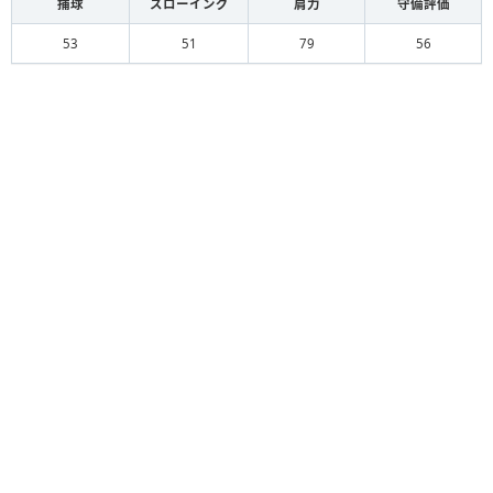
捕球
スローイング
肩力
守備評価
53
51
79
56