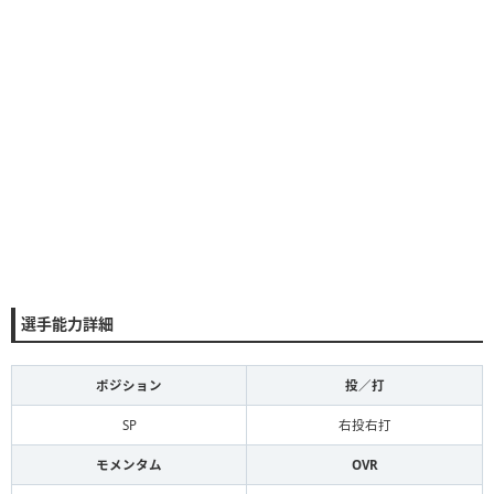
選手能力詳細
ポジション
投／打
SP
右投右打
モメンタム
OVR