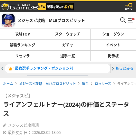
メジャスピ攻略｜MLBプロスピリット
攻略TOP
スターウォッチ
ショーダウン
最強ランキング
ガチャ
イベント
リセマラ
選手一覧
掲示板
最強選手ランキング・ポジション別
もっとみる
OTWお
1
2
ホーム
メジャスピ攻略｜MLBプロスピリット
選手
ロッキーズ
ライアンフェ
【メジャスピ】
ライアンフェルトナー(2024)の評価とステータ
ス
メジャスピ攻略班
最終更新日：2026.08.05 13:05