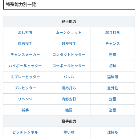
特殊能力別一覧
野手能力
流し打ち
ムーンショット
粘り打ち
対右投手
対左投手
チャンス
チャンスメーカー
コンタクトヒッター
逆境
ハイボールヒッター
ローボールヒッター
初球
スプレーヒッター
バレル
選球眼
プルヒッター
固め打ち
意外性
リベンジ
内野安打
走塁
捕手
強肩
盗塁
投手能力
ピッチトンネル
重い球
球持ち