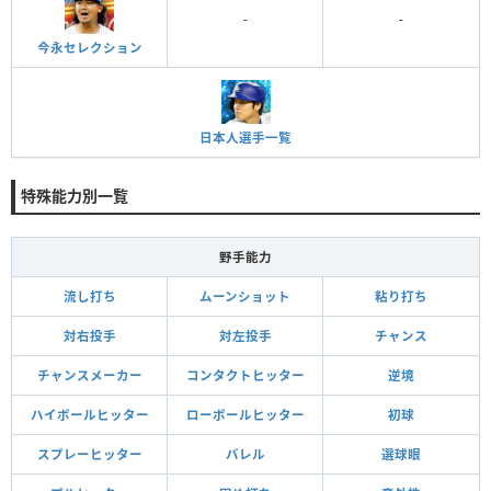
-
-
今永セレクション
日本人選手一覧
特殊能力別一覧
野手能力
流し打ち
ムーンショット
粘り打ち
対右投手
対左投手
チャンス
チャンスメーカー
コンタクトヒッター
逆境
ハイボールヒッター
ローボールヒッター
初球
スプレーヒッター
バレル
選球眼