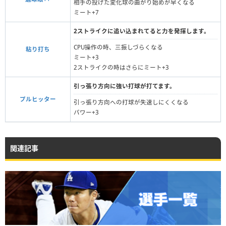
相手の投げた変化球の曲がり始めが早くなる
ミート+7
2ストライクに追い込まれてると力を発揮します。
CPU操作の時、三振しづらくなる
粘り打ち
ミート+3
2ストライクの時はさらにミート+3
引っ張り方向に強い打球が打てます。
プルヒッター
引っ張り方向への打球が失速しにくくなる
パワー+3
関連記事