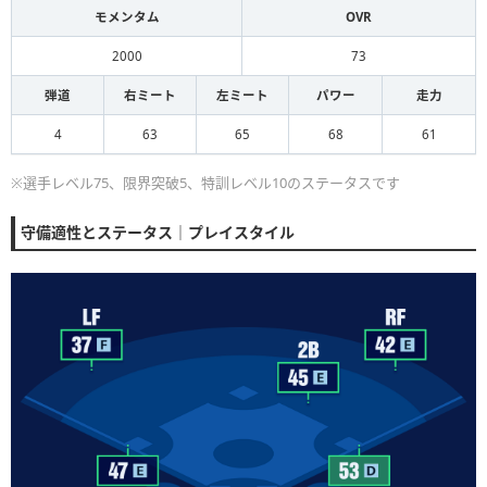
モメンタム
OVR
2000
73
弾道
右ミート
左ミート
パワー
走力
4
63
65
68
61
※選手レベル75、限界突破5、特訓レベル10のステータスです
守備適性とステータス｜プレイスタイル