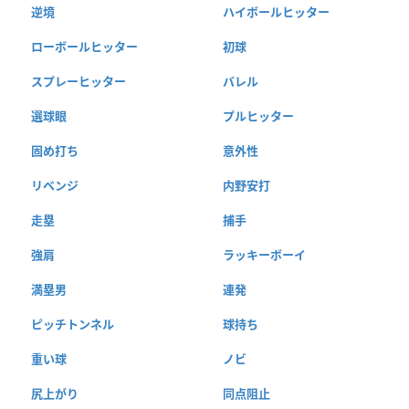
逆境
ハイボールヒッター
ローボールヒッター
初球
スプレーヒッター
バレル
選球眼
プルヒッター
固め打ち
意外性
リベンジ
内野安打
走塁
捕手
強肩
ラッキーボーイ
満塁男
連発
ピッチトンネル
球持ち
重い球
ノビ
尻上がり
同点阻止