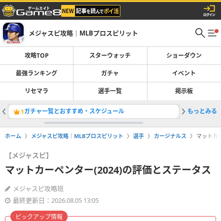
メジャスピ攻略｜MLBプロスピリット
攻略TOP
スターウォッチ
ショーダウン
最強ランキング
ガチャ
イベント
リセマラ
選手一覧
掲示板
ガチャ一覧とおすすめ・スケジュール
もっとみる
レジェン
1
2
ホーム
メジャスピ攻略｜MLBプロスピリット
選手
カージナルス
マットカー
【メジャスピ】
マットカーペンター(2024)の評価とステータス
メジャスピ攻略班
最終更新日：2026.08.05 13:05
ピックアップ情報