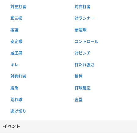
対左打者
対右打者
奪三振
対ランナー
援護
豪速球
安定感
コントロール
威圧感
対ピンチ
キレ
打たれ強さ
対強打者
根性
緩急
打球反応
荒れ球
盗塁
逃げ切り
イベント