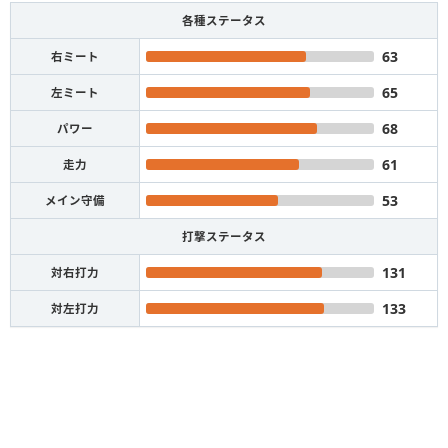
各種ステータス
63
右ミート
65
左ミート
68
パワー
61
走力
53
メイン守備
打撃ステータス
131
対右打力
133
対左打力