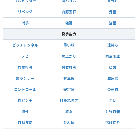
プルヒッター
固め打ち
意外性
リベンジ
内野安打
走塁
捕手
強肩
盗塁
投手能力
ピッチトンネル
重い球
球持ち
ノビ
尻上がり
同点阻止
対左打者
対右打者
援護
対ランナー
奪三振
威圧感
コントロール
安定感
豪速球
対ピンチ
打たれ強さ
キレ
根性
緩急
対強打者
打球反応
荒れ球
逃げ切り