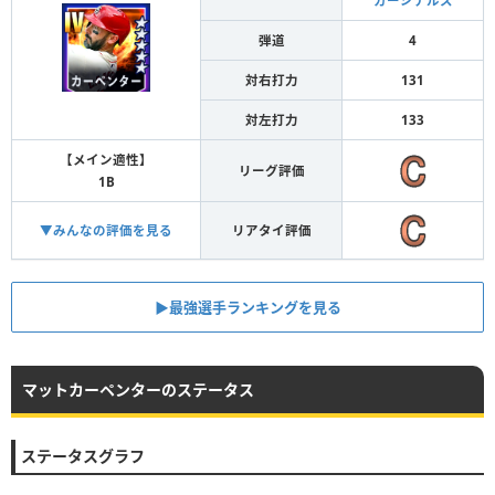
カージナルス
弾道
4
対右打力
131
対左打力
133
【メイン適性】
リーグ評価
1B
▼みんなの評価を見る
リアタイ評価
▶︎最強選手ランキングを見る
マットカーペンターのステータス
ステータスグラフ