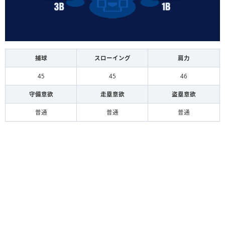
捕球
スローイング
肩力
45
45
46
守備意欲
走塁意欲
盗塁意欲
普通
普通
普通