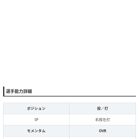
選手能力詳細
ポジション
投／打
SP
右投左打
モメンタム
OVR