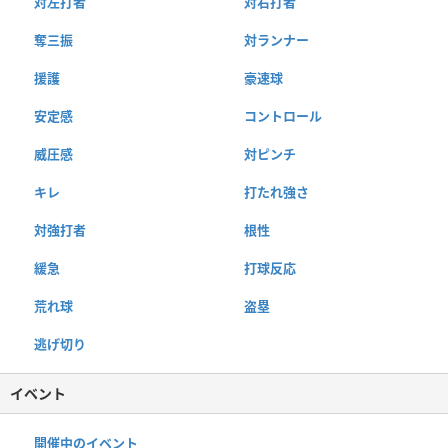
対左打者
対右打者
奪三振
対ランナー
援護
豪速球
安定感
コントロール
威圧感
対ピンチ
キレ
打たれ強さ
対強打者
根性
緩急
打球反応
荒れ球
盗塁
逃げ切り
イベント
開催中のイベント