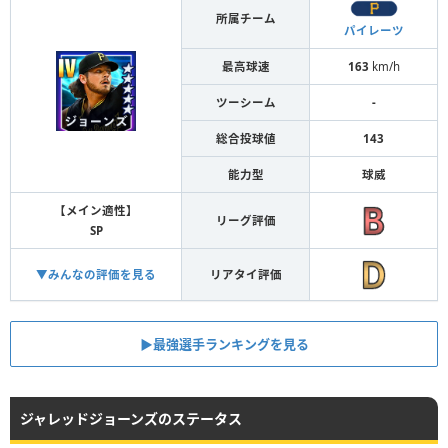
所属チーム
パイレーツ
最高球速
163
km/h
ツーシーム
-
総合投球値
143
能力型
球威
【メイン適性】
リーグ評価
SP
▼みんなの評価を見る
リアタイ評価
▶︎最強選手ランキングを見る
ジャレッドジョーンズのステータス