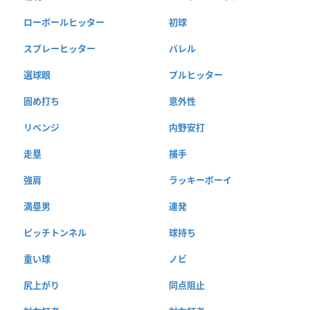
ローボールヒッター
初球
スプレーヒッター
バレル
選球眼
プルヒッター
固め打ち
意外性
リベンジ
内野安打
走塁
捕手
強肩
ラッキーボーイ
満塁男
連発
ピッチトンネル
球持ち
重い球
ノビ
尻上がり
同点阻止