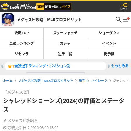
メジャスピ攻略｜MLBプロスピリット
攻略TOP
スターウォッチ
ショーダウン
最強ランキング
ガチャ
イベント
リセマラ
選手一覧
掲示板
最強選手ランキング・ポジション別
もっとみる
ガチャ一
1
2
ホーム
メジャスピ攻略｜MLBプロスピリット
選手
パイレーツ
ジャレッドジ
【メジャスピ】
ジャレッドジョーンズ(2024)の評価とステータ
ス
メジャスピ攻略班
最終更新日：2026.08.05 13:05