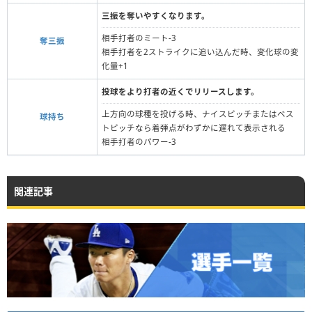
三振を奪いやすくなります。
相手打者のミート-3
奪三振
相手打者を2ストライクに追い込んだ時、変化球の変
化量+1
投球をより打者の近くでリリースします。
上方向の球種を投げる時、ナイスピッチまたはベス
球持ち
トピッチなら着弾点がわずかに遅れて表示される
相手打者のパワー-3
関連記事