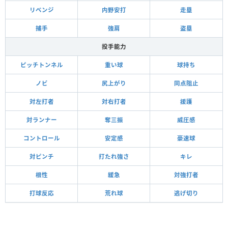
リベンジ
内野安打
走塁
捕手
強肩
盗塁
投手能力
ピッチトンネル
重い球
球持ち
ノビ
尻上がり
同点阻止
対左打者
対右打者
援護
対ランナー
奪三振
威圧感
コントロール
安定感
豪速球
対ピンチ
打たれ強さ
キレ
根性
緩急
対強打者
打球反応
荒れ球
逃げ切り