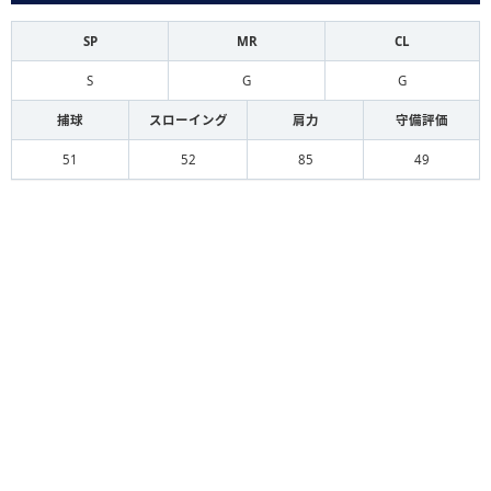
SP
MR
CL
S
G
G
捕球
スローイング
肩力
守備評価
51
52
85
49