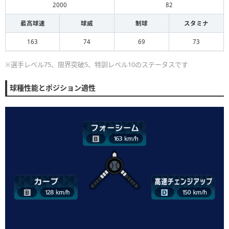
2000
82
最高球速
球威
制球
スタミナ
163
74
69
73
※選手レベル75、限界突破5、特訓レベル10のステータスです
球種性能とポジション適性